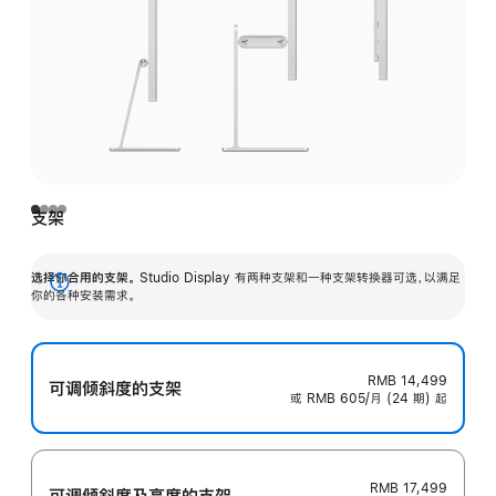
支架
选择你合用的支架。
Studio Display 有两种支架和一种支架转换器可选，以满足
展
你的各种安装需求。
开
RMB 14,499
可调倾斜度的支架
或 RMB 605/月 (24 期) 起
RMB 17,499
可调倾斜度及高‍度的支‍架