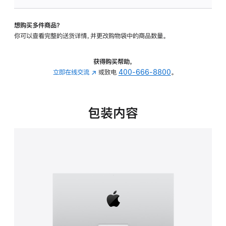
板
-
想购买多件商品？
可
你可以查看完整的送货详情，并更改购物袋中的商品数量。
调
倾
斜
获得购买帮助，
度
立即在线交流
(在
或致电
400-666-8800
。
的
新
支
窗
架
口
包装内容
的
中
分
打
期
开)
付
款
选
项)