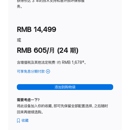
务
获得长达 3 年的技术支持和意外损坏保修服
务。
计
划
(适
RMB 14,499
用
于
或
Studio
RMB 605/月 (24 期)
Display
含增值税及其他法定税费
：约 RMB 1,678
脚
‡。
注
可享免息分期付款
(Studio
Display
-
添加到购物袋
纳
米
需要考虑一下？
纹
将此设备加入你的收藏，即可先保留全部配置选择，之后随时
理
回来再继续选购。
玻
璃
收藏
面