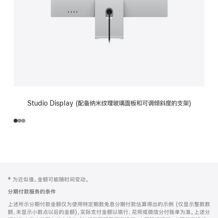
Studio Display (配备纳米纹理玻璃面板和可调倾斜度的支架)
网
脚
‡ 为近似值。金额可能随时间变动。
注
页
分期付款服务的条件
页
上述所示分期付款金额仅为使用特定期数免息分期付款估算得出的示例 (仅显示整数数
脚
额，未显示小数点以后的金额)，实际支付金额以银行、花呗或微信分付账单为准。上述分