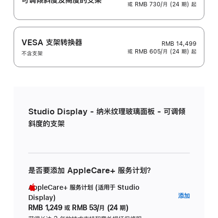
或 RMB 730/月 (24 期) 起
VESA 支架转换器
RMB 14,499
或 RMB 605/月 (24 期) 起
不含支架
Studio Display - 纳米纹理玻璃面板 - 可调倾
斜度的支架
是否要添加 AppleCare+ 服务计划？
AppleCare+ 服务计划 (适用于 Studio
AppleC
添加
Display)
服
RMB 1,249
或
RMB 53/月 (24 期)