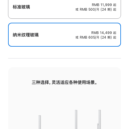
RMB 11,999
起
标准玻璃
或 RMB 500/月 (24 期) 起
RMB 14,499
起
纳米纹理玻璃
或 RMB 605/月 (24 期) 起
三种选择，灵活适应各种使用场景。
标