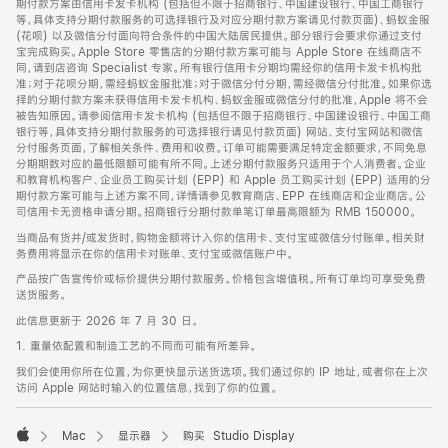
期付款方案由信用卡发卡机构 (包括但不限于招商银行、中国建设银行、中国工商银行
等，具体支持分期付款服务的可选择银行及对应分期付款方案请见付款页面)、蚂蚁金服
(花呗) 以及微信分付面向符合条件的中国大陆居民提供。部分银行会要求你通过支付
宝完成购买。Apple Store 零售店的分期付款方案可能与 Apple Store 在线商店不
同，请到店咨询 Specialist 专家。所有银行信用卡分期均需经你的信用卡发卡机构批
准；对于花呗分期，需经蚂蚁金服批准；对于微信分付分期，需经微信分付批准。如果你选
择的分期付款方案未获得信用卡发卡机构、蚂蚁金服或微信分付的批准，Apple 将不会
被告知原因。请参阅信用卡发卡机构 (包括但不限于招商银行、中国建设银行、中国工商
银行等，具体支持分期付款服务的可选择银行请见付款页面) 网站、支付宝网站和微信
分付服务页面，了解相关条件、费用和收费。订单可能需要满足特定金额要求，不同免息
分期期数对应的最低限额可能有所不同。上述分期付款服务只适用于个人消费者。企业
和教育机构客户、企业员工购买计划 (EPP) 和 Apple 员工购买计划 (EPP) 适用的分
期付款方案可能与上述方案不同，详情请参见教育商店、EPP 在线商店和企业商店。公
司信用卡无资格申请分期。招商银行分期付款单笔订单最高限额为 RMB 150000。
当商品有货并/或发货时，购物金额将计入你的信用卡、支付宝或微信分付账单。相关财
务费用将显示在你的信用卡对账单、支付宝或微信账户中。
产品按广告宣传价或标价提供分期付款服务。价格包含增值税。所有订单均可享受免费
送货服务。
此信息更新于 2026 年 7 月 30 日。
1. 重量依配置和制造工艺的不同而可能有所差异。
我们会使用你所在位置，为你更快显示送货选项。我们通过你的 IP 地址，或者你在上次
访问 Apple 网站时输入的位置信息，找到了你的位置。
Mac
显示器
购买 Studio Display