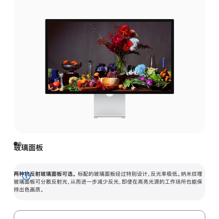
玻璃面板
两种抗反射玻璃面板可选。
标配的玻璃面板经过特别设计，反光率极低。纳米纹理
展
玻璃面板可分散反射光，从而进一步减少反光，即使在高亮光源的工作场所也能保
持出色画质。
开