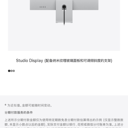
Studio Display (配备纳米纹理玻璃面板和可调倾斜度的支架)
网
脚
‡ 为近似值。金额可能随时间变动。
注
页
分期付款服务的条件
页
上述所示分期付款金额仅为使用特定期数免息分期付款估算得出的示例 (仅显示整数数
脚
额，未显示小数点以后的金额)，实际支付金额以银行、花呗或微信分付账单为准。上述分