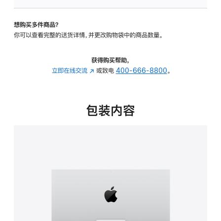
板
-
想购买多件商品？
可
你可以查看完整的送货详情，并更改购物袋中的商品数量。
调
倾
斜
获得购买帮助，
度
立即在线交流
(在
或致电
400-666-8800
。
的
新
支
窗
架
口
包装内容
的
中
分
打
期
开)
付
款
选
项)