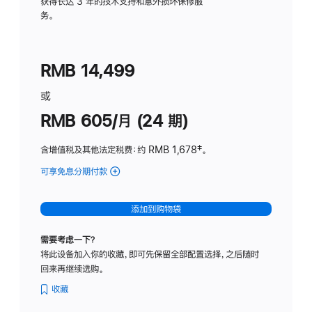
务
获得长达 3 年的技术支持和意外损坏保修服
务。
计
划
(适
RMB 14,499
用
于
或
Studio
RMB 605/月 (24 期)
Display
含增值税及其他法定税费
：约 RMB 1,678
脚
‡。
注
可享免息分期付款
(Studio
Display
-
添加到购物袋
纳
米
需要考虑一下？
纹
将此设备加入你的收藏，即可先保留全部配置选择，之后随时
理
回来再继续选购。
玻
璃
收藏
面