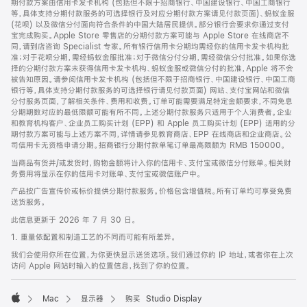
期付款方案由信用卡发卡机构 (包括但不限于招商银行、中国建设银行、中国工商银行
等，具体支持分期付款服务的可选择银行及对应分期付款方案请见付款页面)、蚂蚁金服
(花呗) 以及微信分付面向符合条件的中国大陆居民提供。部分银行会要求你通过支付
宝完成购买。Apple Store 零售店的分期付款方案可能与 Apple Store 在线商店不
同，请到店咨询 Specialist 专家。所有银行信用卡分期均需经你的信用卡发卡机构批
准；对于花呗分期，需经蚂蚁金服批准；对于微信分付分期，需经微信分付批准。如果你选
择的分期付款方案未获得信用卡发卡机构、蚂蚁金服或微信分付的批准，Apple 将不会
被告知原因。请参阅信用卡发卡机构 (包括但不限于招商银行、中国建设银行、中国工商
银行等，具体支持分期付款服务的可选择银行请见付款页面) 网站、支付宝网站和微信
分付服务页面，了解相关条件、费用和收费。订单可能需要满足特定金额要求，不同免息
分期期数对应的最低限额可能有所不同。上述分期付款服务只适用于个人消费者。企业
和教育机构客户、企业员工购买计划 (EPP) 和 Apple 员工购买计划 (EPP) 适用的分
期付款方案可能与上述方案不同，详情请参见教育商店、EPP 在线商店和企业商店。公
司信用卡无资格申请分期。招商银行分期付款单笔订单最高限额为 RMB 150000。
当商品有货并/或发货时，购物金额将计入你的信用卡、支付宝或微信分付账单。相关财
务费用将显示在你的信用卡对账单、支付宝或微信账户中。
产品按广告宣传价或标价提供分期付款服务。价格包含增值税。所有订单均可享受免费
送货服务。
此信息更新于 2026 年 7 月 30 日。
1. 重量依配置和制造工艺的不同而可能有所差异。
我们会使用你所在位置，为你更快显示送货选项。我们通过你的 IP 地址，或者你在上次
访问 Apple 网站时输入的位置信息，找到了你的位置。
Mac
显示器
购买 Studio Display