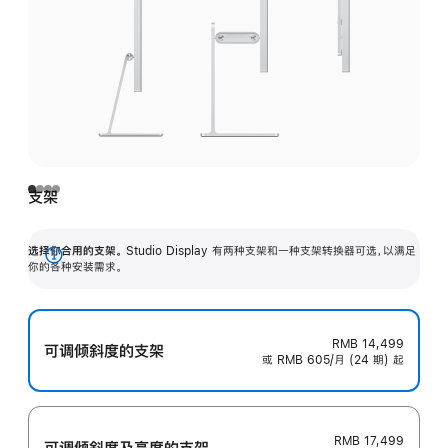
支架
选择你合用的支架。
Studio Display 有两种支架和一种支架转换器可选，以满足
展
你的各种安装需求。
开
RMB 14,499
可调倾斜度的支架
或 RMB 605/月 (24 期) 起
RMB 17,499
可调倾斜度及高‍度的支‍架