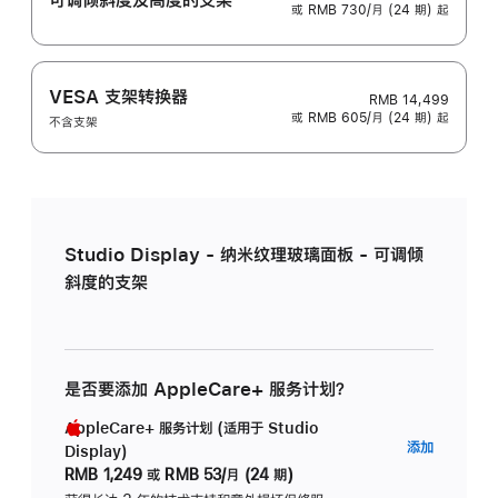
或 RMB 730/月 (24 期) 起
VESA 支架转换器
RMB 14,499
或 RMB 605/月 (24 期) 起
不含支架
Studio Display - 纳米纹理玻璃面板 - 可调倾
斜度的支架
是否要添加 AppleCare+ 服务计划？
AppleCare+ 服务计划 (适用于 Studio
AppleC
添加
Display)
服
RMB 1,249
或
RMB 53/月 (24 期)