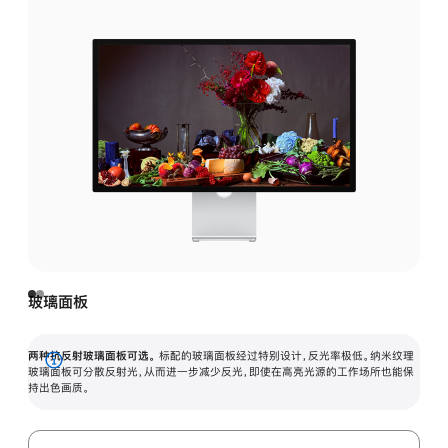
玻璃面板
两种抗反射玻璃面板可选。
标配的玻璃面板经过特别设计，反光率极低。纳米纹理
展
玻璃面板可分散反射光，从而进一步减少反光，即使在高亮光源的工作场所也能保
持出色画质。
开