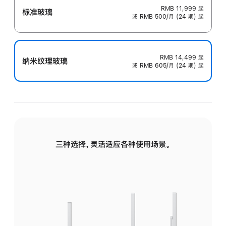
RMB 11,999
起
标准玻璃
或 RMB 500/月 (24 期) 起
RMB 14,499
起
纳米纹理玻璃
或 RMB 605/月 (24 期) 起
三种选择，灵活适应各种使用场景。
标