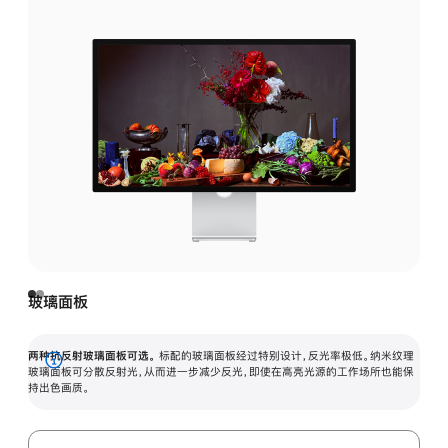
玻璃面板
两种抗反射玻璃面板可选。
标配的玻璃面板经过特别设计，反光率极低。纳米纹理
展
玻璃面板可分散反射光，从而进一步减少反光，即使在高亮光源的工作场所也能保
持出色画质。
开