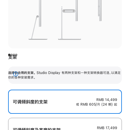
支架
选择你合用的支架。
Studio Display 有两种支架和一种支架转换器可选，以满足
展
你的各种安装需求。
开
RMB 14,499
可调倾斜度的支架
或 RMB 605/月 (24 期) 起
RMB 17,499
可调倾斜度及高‍度的支‍架