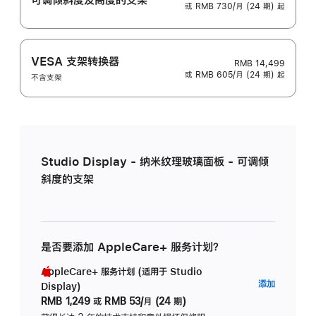
或 RMB 730/月 (24 期) 起
VESA 支架转换器
RMB 14,499
或 RMB 605/月 (24 期) 起
不含支架
Studio Display - 纳米纹理玻璃面板 - 可调倾
斜度的支架
是否要添加 AppleCare+ 服务计划？
AppleCare+ 服务计划 (适用于 Studio
AppleC
添加
Display)
服
RMB 1,249
或
RMB 53/月 (24 期)