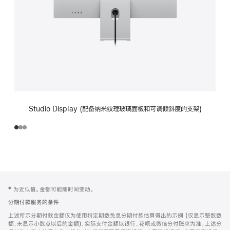
Studio Display (配备纳米纹理玻璃面板和可调倾斜度的支架)
网
脚
‡ 为近似值。金额可能随时间变动。
注
页
分期付款服务的条件
页
上述所示分期付款金额仅为使用特定期数免息分期付款估算得出的示例 (仅显示整数数
脚
额，未显示小数点以后的金额)，实际支付金额以银行、花呗或微信分付账单为准。上述分