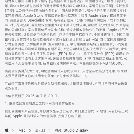
期付款方案由信用卡发卡机构 (包括但不限于招商银行、中国建设银行、中国工商银行
等，具体支持分期付款服务的可选择银行及对应分期付款方案请见付款页面)、蚂蚁金服
(花呗) 以及微信分付面向符合条件的中国大陆居民提供。部分银行会要求你通过支付
宝完成购买。Apple Store 零售店的分期付款方案可能与 Apple Store 在线商店不
同，请到店咨询 Specialist 专家。所有银行信用卡分期均需经你的信用卡发卡机构批
准；对于花呗分期，需经蚂蚁金服批准；对于微信分付分期，需经微信分付批准。如果你选
择的分期付款方案未获得信用卡发卡机构、蚂蚁金服或微信分付的批准，Apple 将不会
被告知原因。请参阅信用卡发卡机构 (包括但不限于招商银行、中国建设银行、中国工商
银行等，具体支持分期付款服务的可选择银行请见付款页面) 网站、支付宝网站和微信
分付服务页面，了解相关条件、费用和收费。订单可能需要满足特定金额要求，不同免息
分期期数对应的最低限额可能有所不同。上述分期付款服务只适用于个人消费者。企业
和教育机构客户、企业员工购买计划 (EPP) 和 Apple 员工购买计划 (EPP) 适用的分
期付款方案可能与上述方案不同，详情请参见教育商店、EPP 在线商店和企业商店。公
司信用卡无资格申请分期。招商银行分期付款单笔订单最高限额为 RMB 150000。
当商品有货并/或发货时，购物金额将计入你的信用卡、支付宝或微信分付账单。相关财
务费用将显示在你的信用卡对账单、支付宝或微信账户中。
产品按广告宣传价或标价提供分期付款服务。价格包含增值税。所有订单均可享受免费
送货服务。
此信息更新于 2026 年 7 月 30 日。
1. 重量依配置和制造工艺的不同而可能有所差异。
我们会使用你所在位置，为你更快显示送货选项。我们通过你的 IP 地址，或者你在上次
访问 Apple 网站时输入的位置信息，找到了你的位置。
Mac
显示器
购买 Studio Display