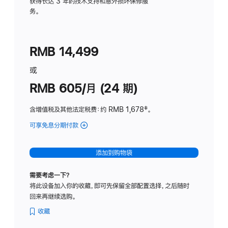
务
获得长达 3 年的技术支持和意外损坏保修服
务。
计
划
(适
RMB 14,499
用
于
或
Studio
RMB 605/月 (24 期)
Display
含增值税及其他法定税费
：约 RMB 1,678
脚
‡。
注
可享免息分期付款
(Studio
Display
-
添加到购物袋
纳
米
需要考虑一下？
纹
将此设备加入你的收藏，即可先保留全部配置选择，之后随时
理
回来再继续选购。
玻
璃
收藏
面