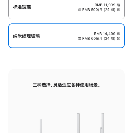
RMB 11,999
起
标准玻璃
或 RMB 500/月 (24 期) 起
RMB 14,499
起
纳米纹理玻璃
或 RMB 605/月 (24 期) 起
三种选择，灵活适应各种使用场景。
标