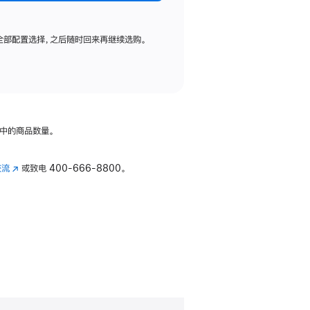
全部配置选择，之后随时回来再继续选购。
中的商品数量。
交流
(在
或致电
400-666-8800。
新
窗
口
中
打
开)