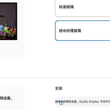
标准玻璃
纳米纹理玻璃
支架
用场景。
标配可调倾斜度的支架，提供 30 度的倾斜度
选
选择你合用的支架。
Studio Display
调节范围。
展