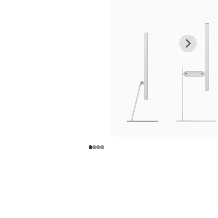
上
下
一
一
张
张
图
图
库
库
图
图
片
片
-
-
支
支
架
架