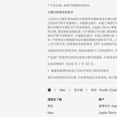
网
脚
‡ 为近似值。金额可能随时间变动。
注
页
分期付款服务的条件
页
上述所示分期付款金额仅为使用特定期数免息分期付款估
脚
(包括但不限于招商银行、中国建设银行、中国工商银行
银行会要求你通过支付宝完成购买。Apple Store 零
呗分期，需经蚂蚁金服批准；对于微信分付分期，需经微信
括但不限于招商银行、中国建设银行、中国工商银行等，
求，不同免息分期期数对应的最低限额可能有所不同。上述分
上述方案不同，详情请参见教育商店、EPP 在线商店和
当商品有货并/或发货时，购物金额将计入你的信用卡、
产品按广告宣传价或标价提供分期付款服务。价格包含
此信息更新于 2026 年 7 月 30 日。
1. 重量依配置和制造工艺的不同而可能有所差异。
我们会使用你所在位置，为你更快显示送货选项。我们通过你
Mac
显示器
购买 Studio Displ
Apple
选购及了解
账户
商店
管理你的 App
Mac
Apple Stor