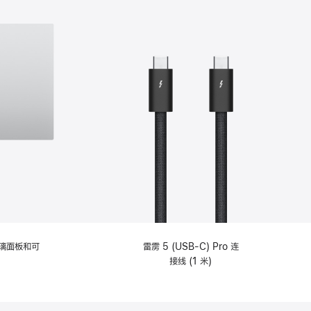
选
项)
理玻璃面板和可
雷雳 5 (USB-C) Pro 连
接线 (1 米)