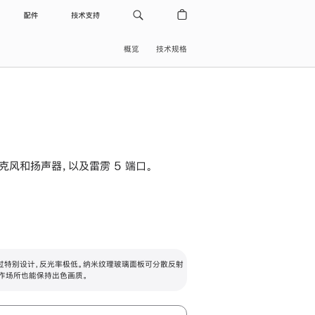
配件
技术支持
概览
技术规格
级麦克风和扬声器，以及雷雳 5 端口。
过特别设计，反光率极低。纳米纹理玻璃面板可分散反射
作场所也能保持出色画质。