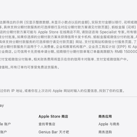
算得出的示例 (仅显示整数数额，未显示小数点以后的金额)，实际支付金额以银行、花呗或
等，具体支持分期付款服务的可选择银行及对应分期付款方案请见付款页面)、蚂蚁金服 (花呗
售店的分期付款方案可能与 Apple Store 在线商店不同，请到店咨询 Specialist 专
分付批准。如果你选择的分期付款方案未获得信用卡发卡机构、蚂蚁金服或微信分付的批准，Ap
具体支持分期付款服务的可选择银行请见付款页面) 网站、支付宝网站和微信分付服务页面，
期付款服务只适用于个人消费者。企业和教育机构客户、企业员工购买计划 (EPP) 和 Appl
企业商店。公司信用卡无资格申请分期。招商银行分期付款单笔订单最高限额为 RMB 150000
支付宝或微信分付账单。相关财务费用将显示在你的信用卡对账单、支付宝或微信账户中。
增值税。所有订单均可享受免费送货服务。
的 IP 地址，或者你在上次访问 Apple 网站时输入的位置信息，找到了你的位置。
ay
Apple Store 商店
商务应用
le 账户
查找零售店
Apple 与商务
e 账户
Genius Bar 天才吧
商务选购