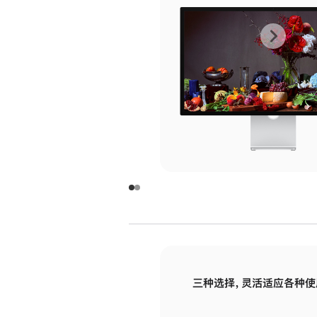
上
下
一
一
张
张
图
图
库
库
图
图
片
片
-
-
玻
玻
璃
璃
三种选择，灵活适应各种使
面
面
板
板