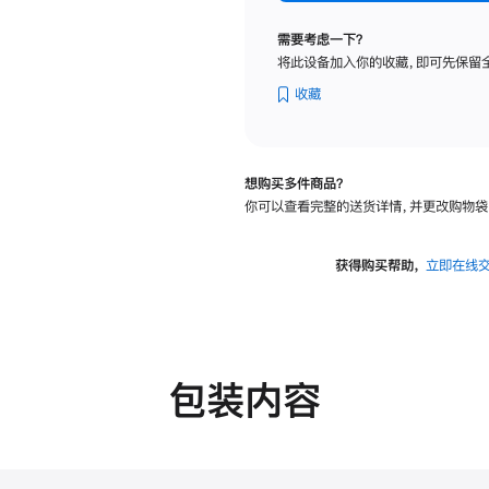
纳
米
需要考虑一下？
纹
将此设备加入你的收藏，即可先保留
理
玻
收藏
璃
面
板
想购买多件商品？
-
你可以查看完整的送货详情，并更改购物袋
可
调
倾
获得购买帮助，
立即在线
斜
度
的
支
架
包装内容
的
分
期
付
款