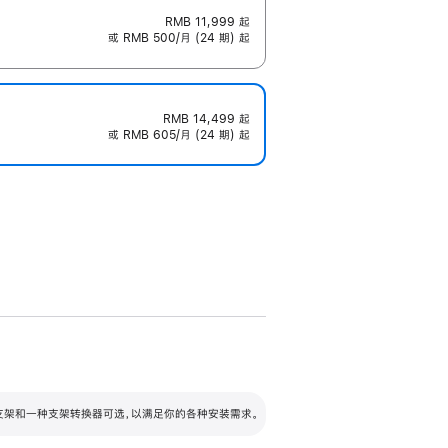
RMB 11,999
起
或 RMB 500/月 (24 期) 起
RMB 14,499
起
或 RMB 605/月 (24 期) 起
配可调倾斜度及高度的支架，额外增加 105
VESA 支架转换器
 有两种支架和一种支架转换器可选，以满足你的各种安装需求。
毫米的高度调节范围。
容的支架 (未随附)