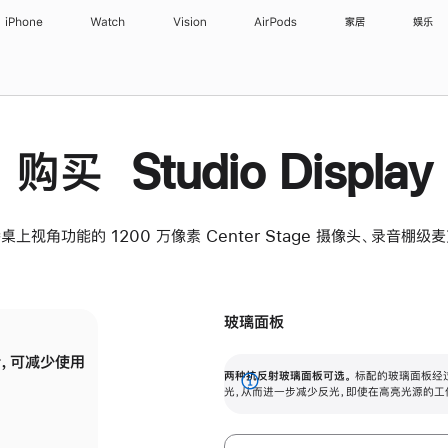
iPhone
Watch
Vision
AirPods
家居
娱乐
购买 Studio Display
桌上视角功能的 1200 万像素 Center Stage 摄像头、录音棚
玻璃面板
，可减少使用
纳米纹理玻璃面板可进一步减少反光，即使在
两种抗反射玻璃面板可选。
标配的玻璃面板经
。
有高亮光源的场所使用，也能保持出色画质。
展
光，从而进一步减少反光，即使在高亮光源的工
开