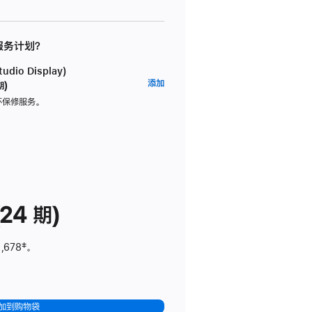
 服务计划？
dio Display)
AppleCare+
添加
期)
服
坏保修服务。
务
计
划
(适
用
于
24 期)
Studio
Display)
,678
脚
‡。
注
加到购物袋