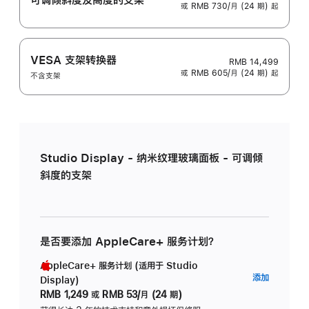
或 RMB 730/月 (24 期) 起
VESA 支架转换器
RMB 14,499
或 RMB 605/月 (24 期) 起
不含支架
Studio Display - 纳米纹理玻璃面板 - 可调倾
斜度的支架
是否要添加 AppleCare+ 服务计划？
AppleCare+ 服务计划 (适用于 Studio
AppleC
添加
Display)
服
RMB 1,249
或
RMB 53/月 (24 期)