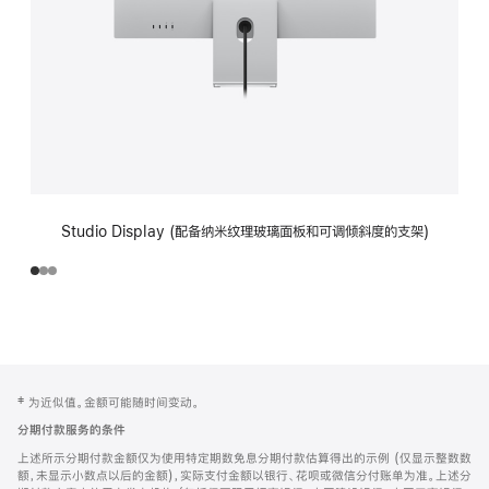
Studio Display (配备纳米纹理玻璃面板和可调倾斜度的支架)
网
脚
‡ 为近似值。金额可能随时间变动。
注
页
分期付款服务的条件
页
上述所示分期付款金额仅为使用特定期数免息分期付款估算得出的示例 (仅显示整数数
脚
额，未显示小数点以后的金额)，实际支付金额以银行、花呗或微信分付账单为准。上述分