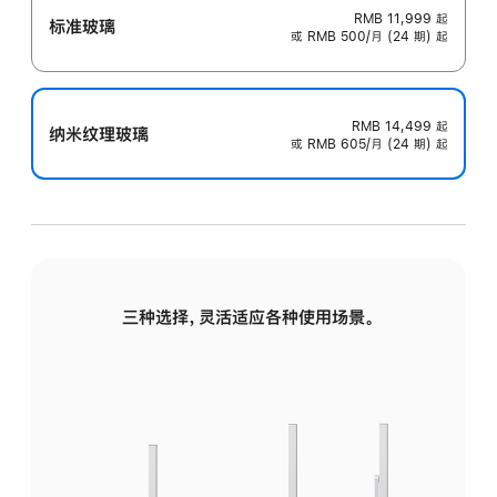
RMB 11,999
起
标准玻璃
或 RMB 500/月 (24 期) 起
RMB 14,499
起
纳米纹理玻璃
或 RMB 605/月 (24 期) 起
三种选择，灵活适应各种使用场景。
标