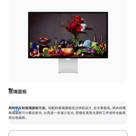
玻璃面板
两种抗反射玻璃面板可选。
标配的玻璃面板经过特别设计，反光率极低。纳米纹理
展
玻璃面板可分散反射光，从而进一步减少反光，即使在高亮光源的工作场所也能保
持出色画质。
开