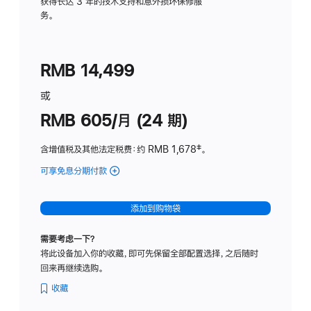
务
获得长达 3 年的技术支持和意外损坏保修服
务。
计
划
(适
RMB 14,499
用
于
或
Studio
RMB 605/月 (24 期)
Display
含增值税及其他法定税费
：约 RMB 1,678
脚
‡。
注
可享免息分期付款
(Studio
Display
-
添加到购物袋
纳
米
需要考虑一下？
纹
将此设备加入你的收藏，即可先保留全部配置选择，之后随时
理
回来再继续选购。
玻
璃
收藏
面