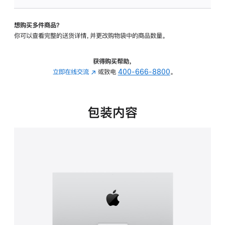
板
-
想购买多件商品？
可
你可以查看完整的送货详情，并更改购物袋中的商品数量。
调
倾
斜
获得购买帮助，
度
立即在线交流
(在
或致电
400-666-8800
。
的
新
支
窗
架
口
包装内容
的
中
分
打
期
开)
付
款
选
项)