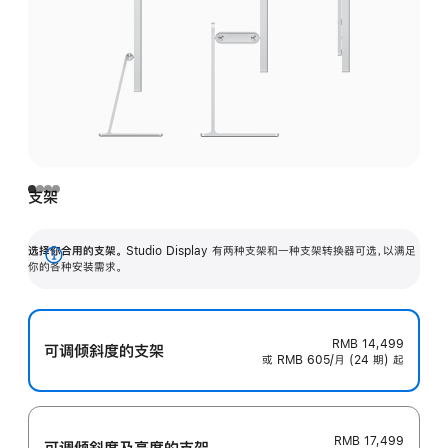
支架
选择你合用的支架。
Studio Display 有两种支架和一种支架转换器可选，以满足
展
你的各种安装需求。
开
RMB 14,499
可调倾斜度的支架
或 RMB 605/月 (24 期) 起
RMB 17,499
可调倾斜度及高‍度的支‍架