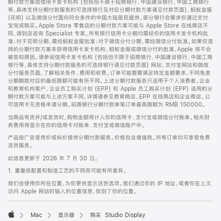
期付款方案由信用卡发卡机构 (包括但不限于招商银行、中国建设银行、中国工商银行
等，具体支持分期付款服务的可选择银行及对应分期付款方案请见付款页面)、蚂蚁金服
(花呗) 以及微信分付面向符合条件的中国大陆居民提供。部分银行会要求你通过支付
宝完成购买。Apple Store 零售店的分期付款方案可能与 Apple Store 在线商店不
同，请到店咨询 Specialist 专家。所有银行信用卡分期均需经你的信用卡发卡机构批
准；对于花呗分期，需经蚂蚁金服批准；对于微信分付分期，需经微信分付批准。如果你选
择的分期付款方案未获得信用卡发卡机构、蚂蚁金服或微信分付的批准，Apple 将不会
被告知原因。请参阅信用卡发卡机构 (包括但不限于招商银行、中国建设银行、中国工商
银行等，具体支持分期付款服务的可选择银行请见付款页面) 网站、支付宝网站和微信
分付服务页面，了解相关条件、费用和收费。订单可能需要满足特定金额要求，不同免息
分期期数对应的最低限额可能有所不同。上述分期付款服务只适用于个人消费者。企业
和教育机构客户、企业员工购买计划 (EPP) 和 Apple 员工购买计划 (EPP) 适用的分
期付款方案可能与上述方案不同，详情请参见教育商店、EPP 在线商店和企业商店。公
司信用卡无资格申请分期。招商银行分期付款单笔订单最高限额为 RMB 150000。
当商品有货并/或发货时，购物金额将计入你的信用卡、支付宝或微信分付账单。相关财
务费用将显示在你的信用卡对账单、支付宝或微信账户中。
产品按广告宣传价或标价提供分期付款服务。价格包含增值税。所有订单均可享受免费
送货服务。
此信息更新于 2026 年 7 月 30 日。
1. 重量依配置和制造工艺的不同而可能有所差异。
我们会使用你所在位置，为你更快显示送货选项。我们通过你的 IP 地址，或者你在上次
访问 Apple 网站时输入的位置信息，找到了你的位置。
Mac
显示器
购买 Studio Display