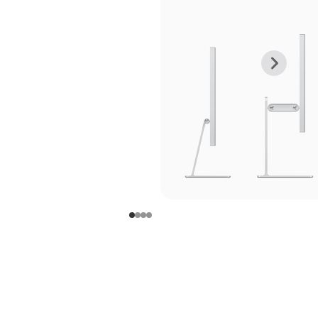
上
下
一
一
张
张
图
图
库
库
图
图
片
片
-
-
支
支
架
架