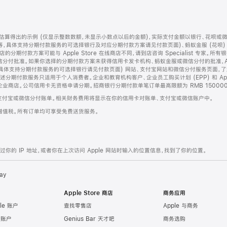
算得出的示例 (仅显示整数数额，未显示小数点以后的金额)，实际支付金额以银行、花呗或
等，具体支持分期付款服务的可选择银行及对应分期付款方案请见付款页面)、蚂蚁金服 (花呗
售店的分期付款方案可能与 Apple Store 在线商店不同，请到店咨询 Specialist 专
分付批准。如果你选择的分期付款方案未获得信用卡发卡机构、蚂蚁金服或微信分付的批准，Ap
具体支持分期付款服务的可选择银行请见付款页面) 网站、支付宝网站和微信分付服务页面，
期付款服务只适用于个人消费者。企业和教育机构客户、企业员工购买计划 (EPP) 和 Appl
企业商店。公司信用卡无资格申请分期。招商银行分期付款单笔订单最高限额为 RMB 150000
支付宝或微信分付账单。相关财务费用将显示在你的信用卡对账单、支付宝或微信账户中。
增值税。所有订单均可享受免费送货服务。
的 IP 地址，或者你在上次访问 Apple 网站时输入的位置信息，找到了你的位置。
ay
Apple Store 商店
商务应用
le 账户
查找零售店
Apple 与商务
e 账户
Genius Bar 天才吧
商务选购