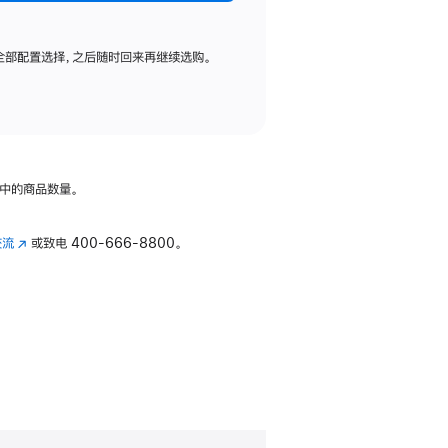
全部配置选择，之后随时回来再继续选购。
中的商品数量。
交流
(在
或致电
400-666-8800。
新
窗
口
中
打
开)