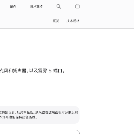
配件
技术支持
概览
技术规格
级麦克风和扬声器，以及雷雳 5 端口。
过特别设计，反光率极低。纳米纹理玻璃面板可分散反射
作场所也能保持出色画质。