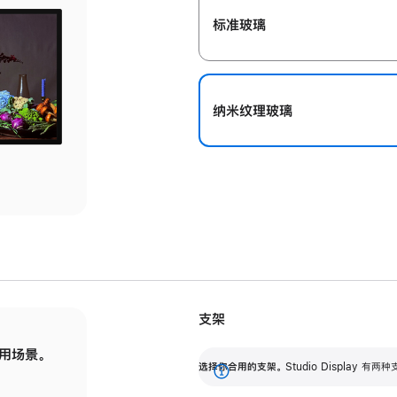
标准玻璃
纳米纹理玻璃
支架
用场景。
标配可调倾斜度的支架，提供 30 度的倾斜度
选
选择你合用的支架。
Studio Display
调节范围。
展