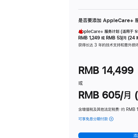
是否要添加 AppleCare+
AppleCare+ 服务计划 (适用于 Stu
RMB 1,249
或
RMB 53/月 (24 
获得长达 3 年的技术支持和意外损
RMB 14,499
或
RMB 605/月 (
含增值税及其他法定税费
：约 RMB 1
可享免息分期付款
(Studio
Display
-
添