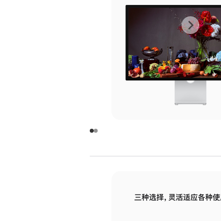
上
下
一
一
张
张
图
图
库
库
图
图
片
片
-
-
玻
玻
璃
璃
三种选择，灵活适应各种使
面
面
板
板