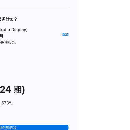
 服务计划？
dio Display)
AppleCare+
添加
期)
服
坏保修服务。
务
计
划
(适
用
于
24 期)
Studio
Display)
,678
脚
‡。
注
加到购物袋