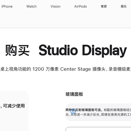
iPhone
Watch
Vision
AirPods
家居
娱乐
购买 Studio Display
桌上视角功能的 1200 万像素 Center Stage 摄像头、录音棚
玻璃面板
，可减少使用
纳米纹理玻璃面板可进一步减少反光，即使在
两种抗反射玻璃面板可选。
标配的玻璃面板经
。
有高亮光源的场所使用，也能保持出色画质。
展
光，从而进一步减少反光，即使在高亮光源的工
开