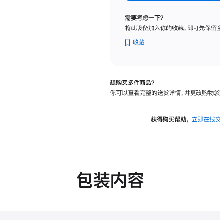
纳
米
需要考虑一下？
纹
将此设备加入你的收藏，即可先保留
理
玻
收藏
璃
面
板
想购买多件商品？
-
你可以查看完整的送货详情，并更改购物袋
可
调
倾
获得购买帮助，
立即在线
斜
度
的
支
架
包装内容
的
分
期
付
款