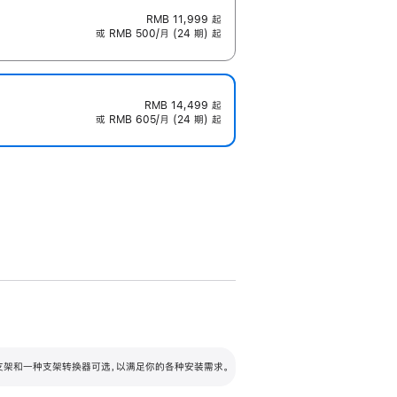
RMB 11,999
起
或 RMB 500/月 (24 期) 起
RMB 14,499
起
或 RMB 605/月 (24 期) 起
配可调倾斜度及高度的支架，额外增加 105
VESA 支架转换器
 有两种支架和一种支架转换器可选，以满足你的各种安装需求。
毫米的高度调节范围。
容的支架 (未随附)