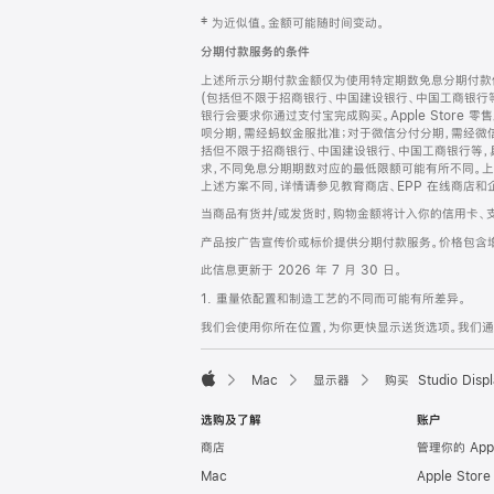
网
脚
‡ 为近似值。金额可能随时间变动。
注
页
分期付款服务的条件
页
上述所示分期付款金额仅为使用特定期数免息分期付款估
脚
(包括但不限于招商银行、中国建设银行、中国工商银行
银行会要求你通过支付宝完成购买。Apple Store 零
呗分期，需经蚂蚁金服批准；对于微信分付分期，需经微信
括但不限于招商银行、中国建设银行、中国工商银行等，
求，不同免息分期期数对应的最低限额可能有所不同。上述分
上述方案不同，详情请参见教育商店、EPP 在线商店和
当商品有货并/或发货时，购物金额将计入你的信用卡、
产品按广告宣传价或标价提供分期付款服务。价格包含
此信息更新于 2026 年 7 月 30 日。
1. 重量依配置和制造工艺的不同而可能有所差异。
我们会使用你所在位置，为你更快显示送货选项。我们通过你
Mac
显示器
购买 Studio Displ
Apple
选购及了解
账户
商店
管理你的 App
Mac
Apple Stor