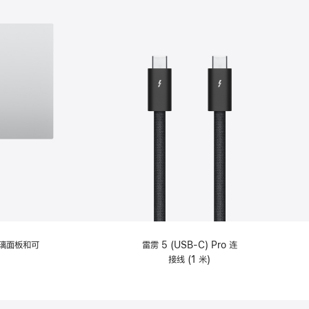
选
项)
理玻璃面板和可
雷雳 5 (USB-C) Pro 连
接线 (1 米)