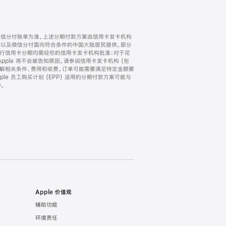
微信分付账单为准。上述分期付款方案由信用卡发卡机构
) 以及微信分付面向符合条件的中国大陆居民提供。部分
家。所有银行信用卡分期均需经你的信用卡发卡机构批准；对于花
ple 将不会被告知原因。请参阅信用卡发卡机构 (包
了解相关条件、费用和收费。订单可能需要满足特定金额要
e 员工购买计划 (EPP) 适用的分期付款方案可能与
。
Apple 价值观
辅助功能
环境责任