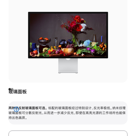
玻璃面板
两种抗反射玻璃面板可选。
标配的玻璃面板经过特别设计，反光率极低。纳米纹理
展
玻璃面板可分散反射光，从而进一步减少反光，即使在高亮光源的工作场所也能保
持出色画质。
开