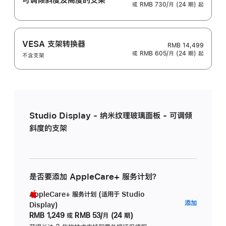
或 RMB 730/月 (24 期) 起
VESA 支架转换器
RMB 14,499
或 RMB 605/月 (24 期) 起
不含支架
Studio Display - 纳米纹理玻璃面板 - 可调倾
斜度的支架
是否要添加 AppleCare+ 服务计划？
AppleCare+ 服务计划 (适用于 Studio
AppleC
添加
Display)
服
RMB 1,249
或
RMB 53/月 (24 期)