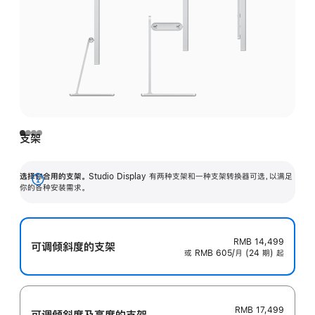
支架
选择你合用的支架。
Studio Display 有两种支架和一种支架转换器可选，以满足
展
你的各种安装需求。
开
RMB 14,499
可调倾斜度的支架
或 RMB 605/月 (24 期) 起
RMB 17,499
可调倾斜度及高‍度的支‍架