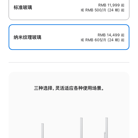
RMB 11,999
起
标准玻璃
或 RMB 500/月 (24 期) 起
RMB 14,499
起
纳米纹理玻璃
或 RMB 605/月 (24 期) 起
三种选择，灵活适应各种使用场景。
标