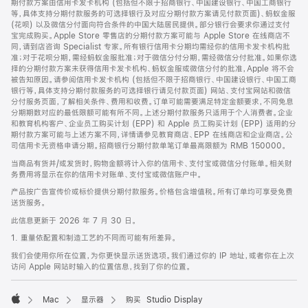
期付款方案由信用卡发卡机构 (包括但不限于招商银行、中国建设银行、中国工商银行
等，具体支持分期付款服务的可选择银行及对应分期付款方案请见付款页面)、蚂蚁金服
(花呗) 以及微信分付面向符合条件的中国大陆居民提供。部分银行会要求你通过支付
宝完成购买。Apple Store 零售店的分期付款方案可能与 Apple Store 在线商店不
同，请到店咨询 Specialist 专家。所有银行信用卡分期均需经你的信用卡发卡机构批
准；对于花呗分期，需经蚂蚁金服批准；对于微信分付分期，需经微信分付批准。如果你选
择的分期付款方案未获得信用卡发卡机构、蚂蚁金服或微信分付的批准，Apple 将不会
被告知原因。请参阅信用卡发卡机构 (包括但不限于招商银行、中国建设银行、中国工商
银行等，具体支持分期付款服务的可选择银行请见付款页面) 网站、支付宝网站和微信
分付服务页面，了解相关条件、费用和收费。订单可能需要满足特定金额要求，不同免息
分期期数对应的最低限额可能有所不同。上述分期付款服务只适用于个人消费者。企业
和教育机构客户、企业员工购买计划 (EPP) 和 Apple 员工购买计划 (EPP) 适用的分
期付款方案可能与上述方案不同，详情请参见教育商店、EPP 在线商店和企业商店。公
司信用卡无资格申请分期。招商银行分期付款单笔订单最高限额为 RMB 150000。
当商品有货并/或发货时，购物金额将计入你的信用卡、支付宝或微信分付账单。相关财
务费用将显示在你的信用卡对账单、支付宝或微信账户中。
产品按广告宣传价或标价提供分期付款服务。价格包含增值税。所有订单均可享受免费
送货服务。
此信息更新于 2026 年 7 月 30 日。
1. 重量依配置和制造工艺的不同而可能有所差异。
我们会使用你所在位置，为你更快显示送货选项。我们通过你的 IP 地址，或者你在上次
访问 Apple 网站时输入的位置信息，找到了你的位置。
Mac
显示器
购买 Studio Display