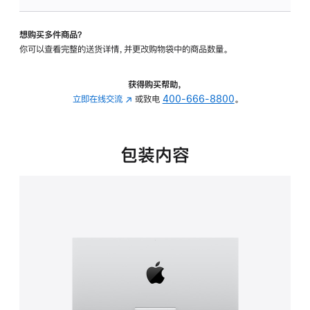
板
-
想购买多件商品？
可
你可以查看完整的送货详情，并更改购物袋中的商品数量。
调
倾
斜
获得购买帮助，
度
立即在线交流
(在
或致电
400-666-8800
。
的
新
支
窗
架
口
包装内容
的
中
分
打
期
开)
付
款
选
项)