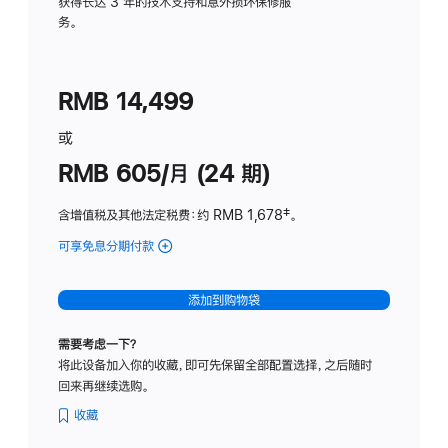
务
获得长达 3 年的技术支持和意外损坏保修服
务。
计
划
(适
RMB 14,499
用
于
或
Studio
RMB 605/月 (24 期)
Display
含增值税及其他法定税费
：约 RMB 1,678
脚
‡。
注
可享免息分期付款
(Studio
Display
-
添加到购物袋
纳
米
需要考虑一下？
纹
将此设备加入你的收藏，即可先保留全部配置选择，之后随时
理
回来再继续选购。
玻
璃
收藏
面