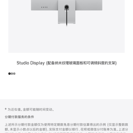
Studio Display (配备纳米纹理玻璃面板和可调倾斜度的支架)
网
脚
‡ 为近似值。金额可能随时间变动。
注
页
分期付款服务的条件
页
上述所示分期付款金额仅为使用特定期数免息分期付款估算得出的示例 (仅显示整数数
脚
额，未显示小数点以后的金额)，实际支付金额以银行、花呗或微信分付账单为准。上述分