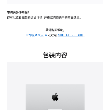
板
-
想购买多件商品？
可
你可以查看完整的送货详情，并更改购物袋中的商品数量。
调
倾
斜
获得购买帮助，
度
立即在线交流
(在
或致电
400-666-8800
。
的
新
支
窗
架
口
包装内容
的
中
分
打
期
开)
付
款
选
项)