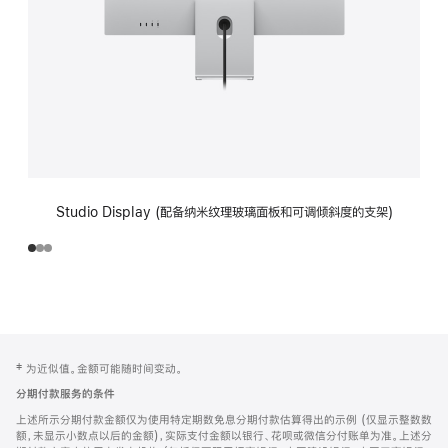
Studio Display (配备纳米纹理玻璃面板和可调倾斜度的支架)
网
脚
‡ 为近似值。金额可能随时间变动。
注
页
分期付款服务的条件
页
上述所示分期付款金额仅为使用特定期数免息分期付款估算得出的示例 (仅显示整数数
脚
额，未显示小数点以后的金额)，实际支付金额以银行、花呗或微信分付账单为准。上述分