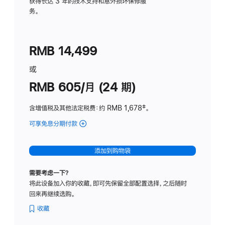
务
获得长达 3 年的技术支持和意外损坏保修服
务。
计
划
(适
RMB 14,499
用
于
或
Studio
RMB 605/月 (24 期)
Display
含增值税及其他法定税费
：约 RMB 1,678
脚
‡。
注
可享免息分期付款
(Studio
Display
-
添加到购物袋
纳
米
需要考虑一下？
纹
将此设备加入你的收藏，即可先保留全部配置选择，之后随时
理
回来再继续选购。
玻
璃
收藏
面