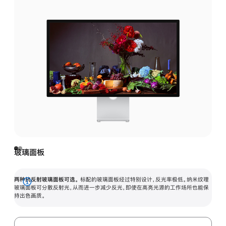
玻璃面板
两种抗反射玻璃面板可选。
标配的玻璃面板经过特别设计，反光率极低。纳米纹理
展
玻璃面板可分散反射光，从而进一步减少反光，即使在高亮光源的工作场所也能保
持出色画质。
开