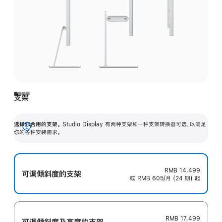
支架
选择你合用的支架。
Studio Display 有两种支架和一种支架转换器可选，以满足
展
你的各种安装需求。
开
RMB 14,499
可调倾斜度的支架
或 RMB 605/月 (24 期) 起
RMB 17,499
可调倾斜度及高‍度的支‍架