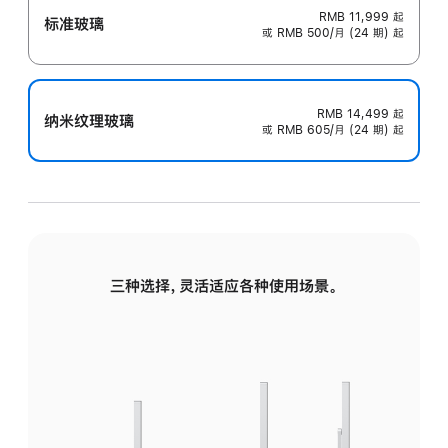
RMB 11,999
起
标准玻璃
或 RMB 500/月 (24 期) 起
RMB 14,499
起
纳米纹理玻璃
或 RMB 605/月 (24 期) 起
三种选择，灵活适应各种使用场景。
标