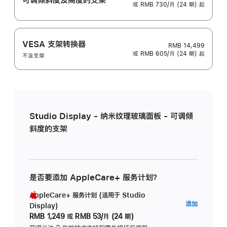
或 RMB 730/月 (24 期) 起
VESA 支架转换器
RMB 14,499
或 RMB 605/月 (24 期) 起
不含支架
Studio Display - 纳米纹理玻璃面板 - 可调倾
斜度的支架
是否要添加 AppleCare+ 服务计划？
AppleCare+ 服务计划 (适用于 Studio
AppleC
添加
Display)
服
RMB 1,249
或
RMB 53/月 (24 期)