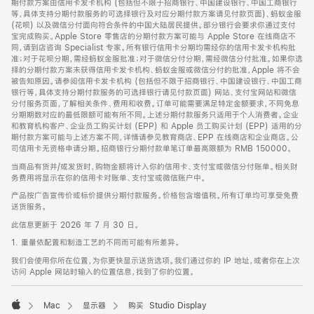
期付款方案由信用卡发卡机构 (包括但不限于招商银行、中国建设银行、中国工商银行
等，具体支持分期付款服务的可选择银行及对应分期付款方案请见付款页面)、蚂蚁金服
(花呗) 以及微信分付面向符合条件的中国大陆居民提供。部分银行会要求你通过支付
宝完成购买。Apple Store 零售店的分期付款方案可能与 Apple Store 在线商店不
同，请到店咨询 Specialist 专家。所有银行信用卡分期均需经你的信用卡发卡机构批
准；对于花呗分期，需经蚂蚁金服批准；对于微信分付分期，需经微信分付批准。如果你选
择的分期付款方案未获得信用卡发卡机构、蚂蚁金服或微信分付的批准，Apple 将不会
被告知原因。请参阅信用卡发卡机构 (包括但不限于招商银行、中国建设银行、中国工商
银行等，具体支持分期付款服务的可选择银行请见付款页面) 网站、支付宝网站和微信
分付服务页面，了解相关条件、费用和收费。订单可能需要满足特定金额要求，不同免息
分期期数对应的最低限额可能有所不同。上述分期付款服务只适用于个人消费者。企业
和教育机构客户、企业员工购买计划 (EPP) 和 Apple 员工购买计划 (EPP) 适用的分
期付款方案可能与上述方案不同，详情请参见教育商店、EPP 在线商店和企业商店。公
司信用卡无资格申请分期。招商银行分期付款单笔订单最高限额为 RMB 150000。
当商品有货并/或发货时，购物金额将计入你的信用卡、支付宝或微信分付账单。相关财
务费用将显示在你的信用卡对账单、支付宝或微信账户中。
产品按广告宣传价或标价提供分期付款服务。价格包含增值税。所有订单均可享受免费
送货服务。
此信息更新于 2026 年 7 月 30 日。
1. 重量依配置和制造工艺的不同而可能有所差异。
我们会使用你所在位置，为你更快显示送货选项。我们通过你的 IP 地址，或者你在上次
访问 Apple 网站时输入的位置信息，找到了你的位置。
Mac
显示器
购买 Studio Display