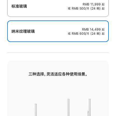
RMB 11,999
起
标准玻璃
或 RMB 500/月 (24 期) 起
RMB 14,499
起
纳米纹理玻璃
或 RMB 605/月 (24 期) 起
三种选择，灵活适应各种使用场景。
标