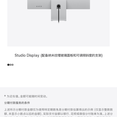
Studio Display (配备纳米纹理玻璃面板和可调倾斜度的支架)
网
脚
‡ 为近似值。金额可能随时间变动。
注
页
分期付款服务的条件
页
上述所示分期付款金额仅为使用特定期数免息分期付款估算得出的示例 (仅显示整数数
脚
额，未显示小数点以后的金额)，实际支付金额以银行、花呗或微信分付账单为准。上述分