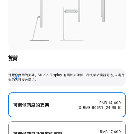
支架
选择你合用的支架。
Studio Display 有两种支架和一种支架转换器可选，以满足
展
你的各种安装需求。
开
RMB 14,499
可调倾斜度的支架
或 RMB 605/月 (24 期) 起
RMB 17,499
可调倾斜度及高‍度的支‍架