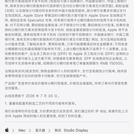
期付款方案由信用卡发卡机构 (包括但不限于招商银行、中国建设银行、中国工商银行
等，具体支持分期付款服务的可选择银行及对应分期付款方案请见付款页面)、蚂蚁金服
(花呗) 以及微信分付面向符合条件的中国大陆居民提供。部分银行会要求你通过支付
宝完成购买。Apple Store 零售店的分期付款方案可能与 Apple Store 在线商店不
同，请到店咨询 Specialist 专家。所有银行信用卡分期均需经你的信用卡发卡机构批
准；对于花呗分期，需经蚂蚁金服批准；对于微信分付分期，需经微信分付批准。如果你选
择的分期付款方案未获得信用卡发卡机构、蚂蚁金服或微信分付的批准，Apple 将不会
被告知原因。请参阅信用卡发卡机构 (包括但不限于招商银行、中国建设银行、中国工商
银行等，具体支持分期付款服务的可选择银行请见付款页面) 网站、支付宝网站和微信
分付服务页面，了解相关条件、费用和收费。订单可能需要满足特定金额要求，不同免息
分期期数对应的最低限额可能有所不同。上述分期付款服务只适用于个人消费者。企业
和教育机构客户、企业员工购买计划 (EPP) 和 Apple 员工购买计划 (EPP) 适用的分
期付款方案可能与上述方案不同，详情请参见教育商店、EPP 在线商店和企业商店。公
司信用卡无资格申请分期。招商银行分期付款单笔订单最高限额为 RMB 150000。
当商品有货并/或发货时，购物金额将计入你的信用卡、支付宝或微信分付账单。相关财
务费用将显示在你的信用卡对账单、支付宝或微信账户中。
产品按广告宣传价或标价提供分期付款服务。价格包含增值税。所有订单均可享受免费
送货服务。
此信息更新于 2026 年 7 月 30 日。
1. 重量依配置和制造工艺的不同而可能有所差异。
我们会使用你所在位置，为你更快显示送货选项。我们通过你的 IP 地址，或者你在上次
访问 Apple 网站时输入的位置信息，找到了你的位置。
Mac
显示器
购买 Studio Display