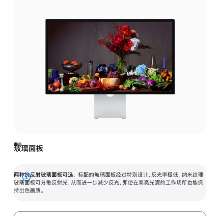
玻璃面板
两种抗反射玻璃面板可选。
标配的玻璃面板经过特别设计，反光率极低。纳米纹理
展
玻璃面板可分散反射光，从而进一步减少反光，即使在高亮光源的工作场所也能保
持出色画质。
开