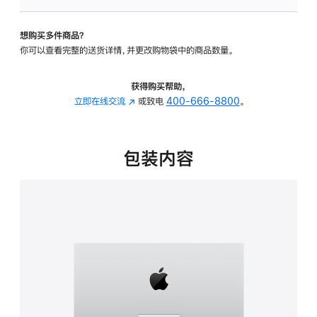
板
-
想购买多件商品？
可
你可以查看完整的送货详情，并更改购物袋中的商品数量。
调
倾
斜
获得购买帮助，
度
立即在线交流
(在
或致电
400-666-8800
。
的
新
支
窗
架
口
包装内容
的
中
分
打
期
开)
付
款
选
项)