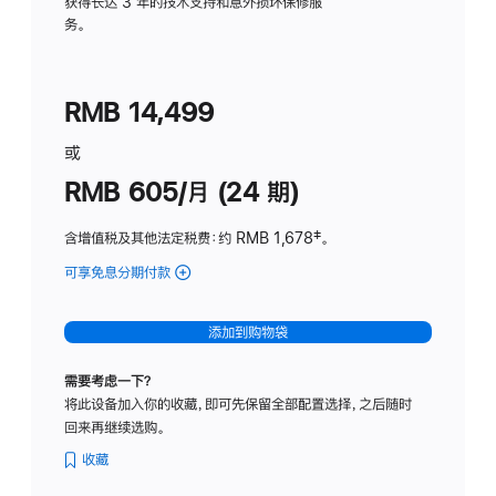
务
获得长达 3 年的技术支持和意外损坏保修服
务。
计
划
(适
RMB 14,499
用
于
或
Studio
RMB 605/月 (24 期)
Display
含增值税及其他法定税费
：约 RMB 1,678
脚
‡。
注
可享免息分期付款
(Studio
Display
-
添加到购物袋
纳
米
需要考虑一下？
纹
将此设备加入你的收藏，即可先保留全部配置选择，之后随时
理
回来再继续选购。
玻
璃
收藏
面