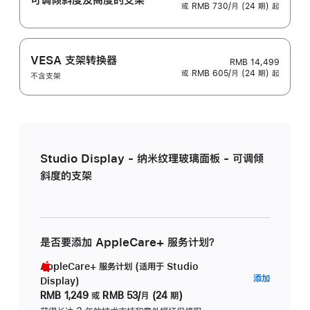
或 RMB 730/月 (24 期) 起
VESA 支架转换器
RMB 14,499
或 RMB 605/月 (24 期) 起
不含支架
Studio Display - 纳米纹理玻璃面板 - 可调倾
斜度的支架
是否要添加 AppleCare+ 服务计划？
AppleCare+ 服务计划 (适用于 Studio
AppleC
添加
Display)
服
RMB 1,249
或
RMB 53/月 (24 期)