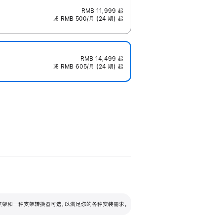
RMB 11,999
起
或 RMB 500/月 (24 期) 起
RMB 14,499
起
或 RMB 605/月 (24 期) 起
配可调倾斜度及高度的支架，额外增加 105
VESA 支架转换器
 有两种支架和一种支架转换器可选，以满足你的各种安装需求。
毫米的高度调节范围。
容的支架 (未随附)