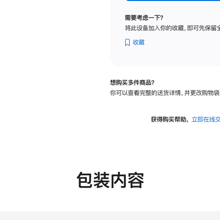
纳
米
需要考虑一下？
纹
将此设备加入你的收藏，即可先保留
理
玻
收藏
璃
面
板
想购买多件商品？
-
你可以查看完整的送货详情，并更改购物袋
可
调
倾
获得购买帮助，
立即在线
斜
度
的
支
架
包装内容
的
分
期
付
款