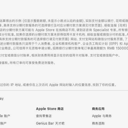
算得出的示例 (仅显示整数数额，未显示小数点以后的金额)，实际支付金额以银行、花呗或
等，具体支持分期付款服务的可选择银行及对应分期付款方案请见付款页面)、蚂蚁金服 (花呗
售店的分期付款方案可能与 Apple Store 在线商店不同，请到店咨询 Specialist 专
分付批准。如果你选择的分期付款方案未获得信用卡发卡机构、蚂蚁金服或微信分付的批准，Ap
具体支持分期付款服务的可选择银行请见付款页面) 网站、支付宝网站和微信分付服务页面，
期付款服务只适用于个人消费者。企业和教育机构客户、企业员工购买计划 (EPP) 和 Appl
企业商店。公司信用卡无资格申请分期。招商银行分期付款单笔订单最高限额为 RMB 150000
支付宝或微信分付账单。相关财务费用将显示在你的信用卡对账单、支付宝或微信账户中。
增值税。所有订单均可享受免费送货服务。
的 IP 地址，或者你在上次访问 Apple 网站时输入的位置信息，找到了你的位置。
ay
Apple Store 商店
商务应用
le 账户
查找零售店
Apple 与商务
e 账户
Genius Bar 天才吧
商务选购