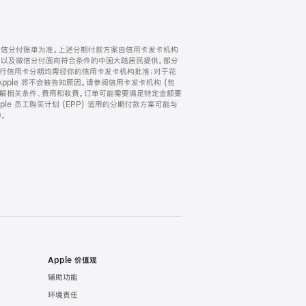
微信分付账单为准。上述分期付款方案由信用卡发卡机构
) 以及微信分付面向符合条件的中国大陆居民提供。部分
家。所有银行信用卡分期均需经你的信用卡发卡机构批准；对于花
ple 将不会被告知原因。请参阅信用卡发卡机构 (包
了解相关条件、费用和收费。订单可能需要满足特定金额要
e 员工购买计划 (EPP) 适用的分期付款方案可能与
。
Apple 价值观
辅助功能
环境责任