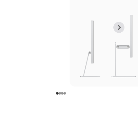
上
下
一
一
张
张
图
图
库
库
图
图
片
片
-
-
支
支
架
架