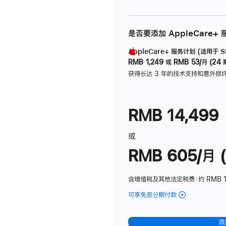
是否要添加 AppleCare+
AppleCare+ 服务计划 (适用于 Stu
RMB 1,249
或
RMB 53/月 (24 
获得长达 3 年的技术支持和意外损
RMB 14,499
或
RMB 605/月 (
含增值税及其他法定税费
：约 RMB 1
可享免息分期付款
(Studio
Display
-
添