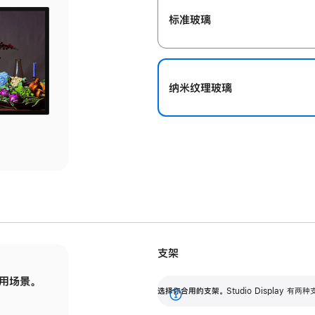
标准玻璃
纳米纹理玻璃
支架
用场景。
标配可调倾斜度的支架，提供 30 度的倾斜度
选
选择你合用的支架。
Studio Display
调节范围。
展