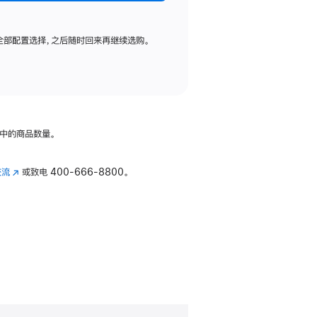
全部配置选择，之后随时回来再继续选购。
中的商品数量。
交流
(在
或致电
400-666-8800。
新
窗
口
中
打
开)