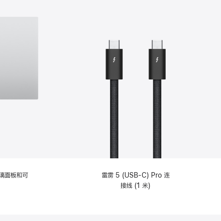
选
项)
理玻璃面板和可
雷雳 5 (USB-C) Pro 连
接线 (1 米)