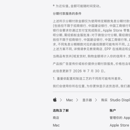
网
脚
‡ 为近似值。金额可能随时间变动。
注
页
分期付款服务的条件
页
上述所示分期付款金额仅为使用特定期数免息分期付款估
脚
(包括但不限于招商银行、中国建设银行、中国工商银行
银行会要求你通过支付宝完成购买。Apple Store 零
呗分期，需经蚂蚁金服批准；对于微信分付分期，需经微信
括但不限于招商银行、中国建设银行、中国工商银行等，
求，不同免息分期期数对应的最低限额可能有所不同。上述分
上述方案不同，详情请参见教育商店、EPP 在线商店和
当商品有货并/或发货时，购物金额将计入你的信用卡、
产品按广告宣传价或标价提供分期付款服务。价格包含
此信息更新于 2026 年 7 月 30 日。
1. 重量依配置和制造工艺的不同而可能有所差异。
我们会使用你所在位置，为你更快显示送货选项。我们通过你
Mac
显示器
购买 Studio Displ
Apple
选购及了解
账户
商店
管理你的 App
Mac
Apple Stor