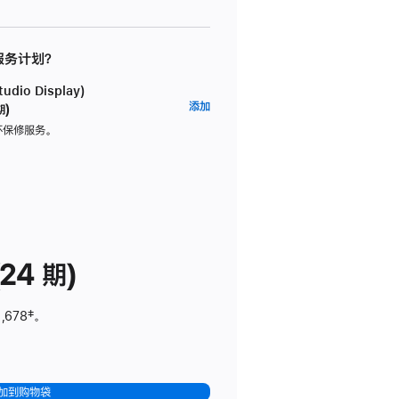
 服务计划？
dio Display)
AppleCare+
添加
期)
服
坏保修服务。
务
计
划
(适
用
于
24 期)
Studio
Display)
,678
脚
‡。
注
加到购物袋