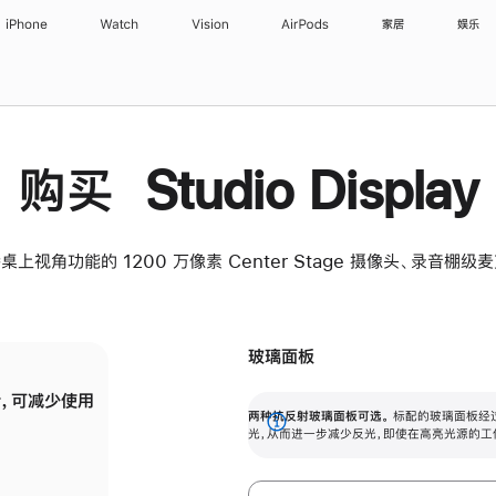
iPhone
Watch
Vision
AirPods
家居
娱乐
购买 Studio Display
桌上视角功能的 1200 万像素 Center Stage 摄像头、录音棚
玻璃面板
，可减少使用
纳米纹理玻璃面板可进一步减少反光，即使在
两种抗反射玻璃面板可选。
标配的玻璃面板经
。
有高亮光源的场所使用，也能保持出色画质。
展
光，从而进一步减少反光，即使在高亮光源的工
开