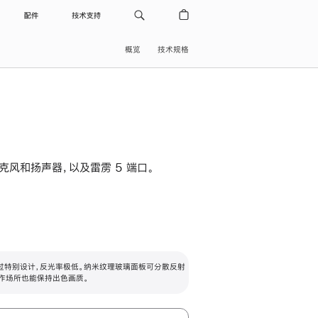
配件
技术支持
概览
技术规格
级麦克风和扬声器，以及雷雳 5 端口。
过特别设计，反光率极低。纳米纹理玻璃面板可分散反射
作场所也能保持出色画质。