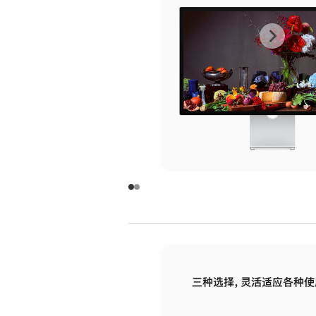
上
下
一
一
张
张
图
图
库
库
图
图
片
片
-
-
玻
玻
璃
璃
三种选择，灵活适应各种使
面
面
板
板