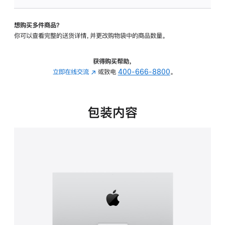
板
-
想购买多件商品？
可
你可以查看完整的送货详情，并更改购物袋中的商品数量。
调
倾
斜
获得购买帮助，
度
立即在线交流
(在
或致电
400-666-8800
。
的
新
支
窗
架
口
包装内容
的
中
分
打
期
开)
付
款
选
项)