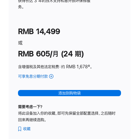
务
获得长达 3 年的技术支持和意外损坏保修服
务。
计
划
(适
RMB 14,499
用
于
或
Studio
RMB 605/月 (24 期)
Display
含增值税及其他法定税费
：约 RMB 1,678
脚
‡。
注
可享免息分期付款
(Studio
Display
-
添加到购物袋
纳
米
需要考虑一下？
纹
将此设备加入你的收藏，即可先保留全部配置选择，之后随时
理
回来再继续选购。
玻
璃
收藏
面