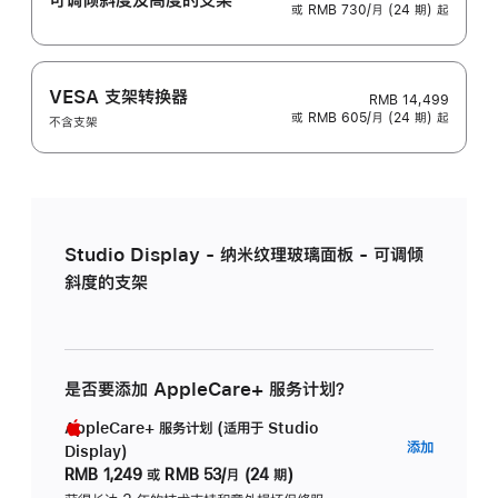
或 RMB 730/月 (24 期) 起
VESA 支架转换器
RMB 14,499
或 RMB 605/月 (24 期) 起
不含支架
Studio Display - 纳米纹理玻璃面板 - 可调倾
斜度的支架
是否要添加 AppleCare+ 服务计划？
AppleCare+ 服务计划 (适用于 Studio
AppleC
添加
Display)
服
RMB 1,249
或
RMB 53/月 (24 期)