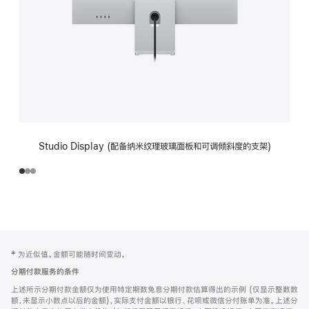
Studio Display (配备纳米纹理玻璃面板和可调倾斜度的支架)
网
脚
‡ 为近似值。金额可能随时间变动。
注
页
分期付款服务的条件
页
上述所示分期付款金额仅为使用特定期数免息分期付款估算得出的示例 (仅显示整数数
脚
额，未显示小数点以后的金额)，实际支付金额以银行、花呗或微信分付账单为准。上述分