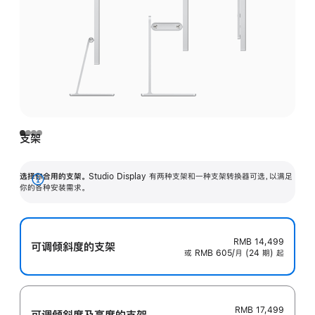
支架
选择你合用的支架。
Studio Display 有两种支架和一种支架转换器可选，以满足
展
你的各种安装需求。
开
RMB 14,499
可调倾斜度的支架
或 RMB 605/月 (24 期) 起
RMB 17,499
可调倾斜度及高‍度的支‍架