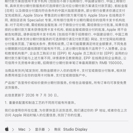
期付款方案由信用卡发卡机构 (包括但不限于招商银行、中国建设银行、中国工商银行
等，具体支持分期付款服务的可选择银行及对应分期付款方案请见付款页面)、蚂蚁金服
(花呗) 以及微信分付面向符合条件的中国大陆居民提供。部分银行会要求你通过支付
宝完成购买。Apple Store 零售店的分期付款方案可能与 Apple Store 在线商店不
同，请到店咨询 Specialist 专家。所有银行信用卡分期均需经你的信用卡发卡机构批
准；对于花呗分期，需经蚂蚁金服批准；对于微信分付分期，需经微信分付批准。如果你选
择的分期付款方案未获得信用卡发卡机构、蚂蚁金服或微信分付的批准，Apple 将不会
被告知原因。请参阅信用卡发卡机构 (包括但不限于招商银行、中国建设银行、中国工商
银行等，具体支持分期付款服务的可选择银行请见付款页面) 网站、支付宝网站和微信
分付服务页面，了解相关条件、费用和收费。订单可能需要满足特定金额要求，不同免息
分期期数对应的最低限额可能有所不同。上述分期付款服务只适用于个人消费者。企业
和教育机构客户、企业员工购买计划 (EPP) 和 Apple 员工购买计划 (EPP) 适用的分
期付款方案可能与上述方案不同，详情请参见教育商店、EPP 在线商店和企业商店。公
司信用卡无资格申请分期。招商银行分期付款单笔订单最高限额为 RMB 150000。
当商品有货并/或发货时，购物金额将计入你的信用卡、支付宝或微信分付账单。相关财
务费用将显示在你的信用卡对账单、支付宝或微信账户中。
产品按广告宣传价或标价提供分期付款服务。价格包含增值税。所有订单均可享受免费
送货服务。
此信息更新于 2026 年 7 月 30 日。
1. 重量依配置和制造工艺的不同而可能有所差异。
我们会使用你所在位置，为你更快显示送货选项。我们通过你的 IP 地址，或者你在上次
访问 Apple 网站时输入的位置信息，找到了你的位置。
Mac
显示器
购买 Studio Display