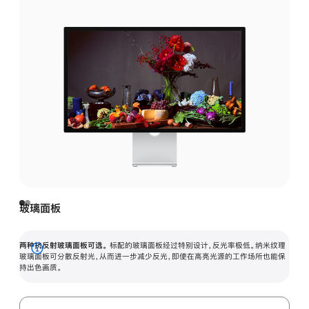
玻璃面板
两种抗反射玻璃面板可选。
标配的玻璃面板经过特别设计，反光率极低。纳米纹理
展
玻璃面板可分散反射光，从而进一步减少反光，即使在高亮光源的工作场所也能保
持出色画质。
开