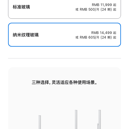
RMB 11,999
起
标准玻璃
或 RMB 500/月 (24 期) 起
RMB 14,499
起
纳米纹理玻璃
或 RMB 605/月 (24 期) 起
三种选择，灵活适应各种使用场景。
标