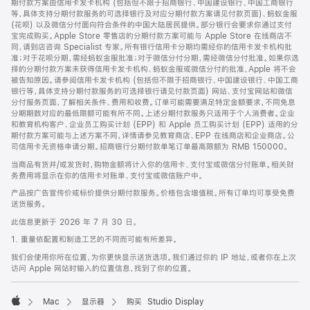
期付款方案由信用卡发卡机构 (包括但不限于招商银行、中国建设银行、中国工商银行
等，具体支持分期付款服务的可选择银行及对应分期付款方案请见付款页面)、蚂蚁金服
(花呗) 以及微信分付面向符合条件的中国大陆居民提供。部分银行会要求你通过支付
宝完成购买。Apple Store 零售店的分期付款方案可能与 Apple Store 在线商店不
同，请到店咨询 Specialist 专家。所有银行信用卡分期均需经你的信用卡发卡机构批
准；对于花呗分期，需经蚂蚁金服批准；对于微信分付分期，需经微信分付批准。如果你选
择的分期付款方案未获得信用卡发卡机构、蚂蚁金服或微信分付的批准，Apple 将不会
被告知原因。请参阅信用卡发卡机构 (包括但不限于招商银行、中国建设银行、中国工商
银行等，具体支持分期付款服务的可选择银行请见付款页面) 网站、支付宝网站和微信
分付服务页面，了解相关条件、费用和收费。订单可能需要满足特定金额要求，不同免息
分期期数对应的最低限额可能有所不同。上述分期付款服务只适用于个人消费者。企业
和教育机构客户、企业员工购买计划 (EPP) 和 Apple 员工购买计划 (EPP) 适用的分
期付款方案可能与上述方案不同，详情请参见教育商店、EPP 在线商店和企业商店。公
司信用卡无资格申请分期。招商银行分期付款单笔订单最高限额为 RMB 150000。
当商品有货并/或发货时，购物金额将计入你的信用卡、支付宝或微信分付账单。相关财
务费用将显示在你的信用卡对账单、支付宝或微信账户中。
产品按广告宣传价或标价提供分期付款服务。价格包含增值税。所有订单均可享受免费
送货服务。
此信息更新于 2026 年 7 月 30 日。
1. 重量依配置和制造工艺的不同而可能有所差异。
我们会使用你所在位置，为你更快显示送货选项。我们通过你的 IP 地址，或者你在上次
访问 Apple 网站时输入的位置信息，找到了你的位置。
Mac
显示器
购买 Studio Display