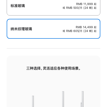
RMB 11,999
起
标准玻璃
或 RMB 500/月 (24 期) 起
RMB 14,499
起
纳米纹理玻璃
或 RMB 605/月 (24 期) 起
三种选择，灵活适应各种使用场景。
标