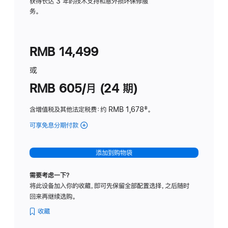
务
获得长达 3 年的技术支持和意外损坏保修服
务。
计
划
(适
RMB 14,499
用
于
或
Studio
RMB 605/月 (24 期)
Display
含增值税及其他法定税费
：约 RMB 1,678
脚
‡。
注
可享免息分期付款
(Studio
Display
-
添加到购物袋
纳
米
需要考虑一下？
纹
将此设备加入你的收藏，即可先保留全部配置选择，之后随时
理
回来再继续选购。
玻
璃
收藏
面