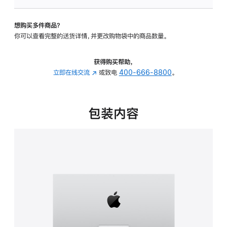
板
-
想购买多件商品？
可
你可以查看完整的送货详情，并更改购物袋中的商品数量。
调
倾
斜
获得购买帮助，
度
立即在线交流
(在
或致电
400-666-8800
。
的
新
支
窗
架
口
包装内容
的
中
分
打
期
开)
付
款
选
项)