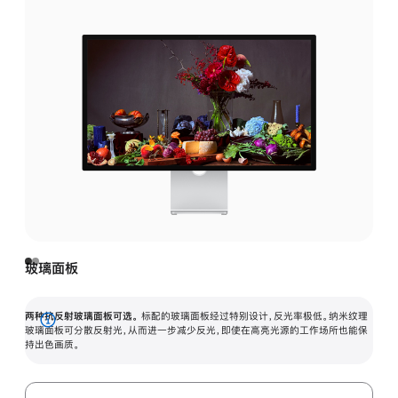
玻璃面板
两种抗反射玻璃面板可选。
标配的玻璃面板经过特别设计，反光率极低。纳米纹理
展
玻璃面板可分散反射光，从而进一步减少反光，即使在高亮光源的工作场所也能保
持出色画质。
开