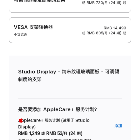
或 RMB 730/月 (24 期) 起
VESA 支架转换器
RMB 14,499
或 RMB 605/月 (24 期) 起
不含支架
Studio Display - 纳米纹理玻璃面板 - 可调倾
斜度的支架
是否要添加 AppleCare+ 服务计划？
AppleCare+ 服务计划 (适用于 Studio
AppleC
添加
Display)
服
RMB 1,249
或
RMB 53/月 (24 期)