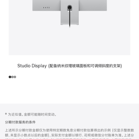
Studio Display (配备纳米纹理玻璃面板和可调倾斜度的支架)
网
脚
‡ 为近似值。金额可能随时间变动。
注
页
分期付款服务的条件
页
上述所示分期付款金额仅为使用特定期数免息分期付款估算得出的示例 (仅显示整数数
脚
额，未显示小数点以后的金额)，实际支付金额以银行、花呗或微信分付账单为准。上述分