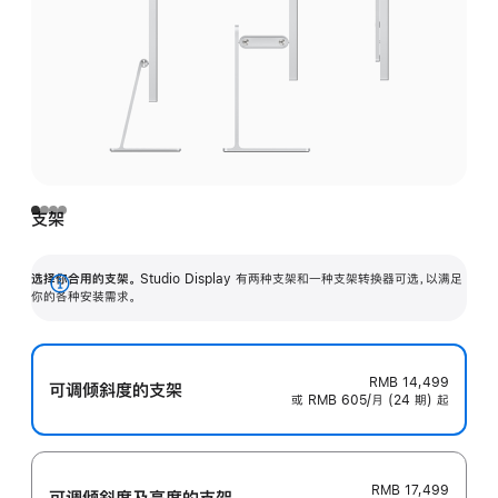
支架
选择你合用的支架。
Studio Display 有两种支架和一种支架转换器可选，以满足
展
你的各种安装需求。
开
RMB 14,499
可调倾斜度的支架
或 RMB 605/月 (24 期) 起
RMB 17,499
可调倾斜度及高‍度的支‍架