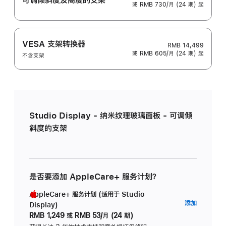
或 RMB 730/月 (24 期) 起
VESA 支架转换器
RMB 14,499
或 RMB 605/月 (24 期) 起
不含支架
Studio Display - 纳米纹理玻璃面板 - 可调倾
斜度的支架
是否要添加 AppleCare+ 服务计划？
AppleCare+ 服务计划 (适用于 Studio
AppleC
添加
Display)
服
RMB 1,249
或
RMB 53/月 (24 期)