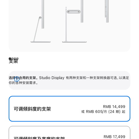
支架
选择你合用的支架。
Studio Display 有两种支架和一种支架转换器可选，以满足
展
你的各种安装需求。
开
RMB 14,499
可调倾斜度的支架
或 RMB 605/月 (24 期) 起
RMB 17,499
可调倾斜度及高‍度的支‍架