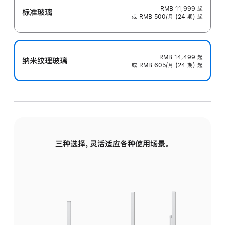
RMB 11,999
起
标准玻璃
或 RMB 500/月 (24 期) 起
RMB 14,499
起
纳米纹理玻璃
或 RMB 605/月 (24 期) 起
三种选择，灵活适应各种使用场景。
标