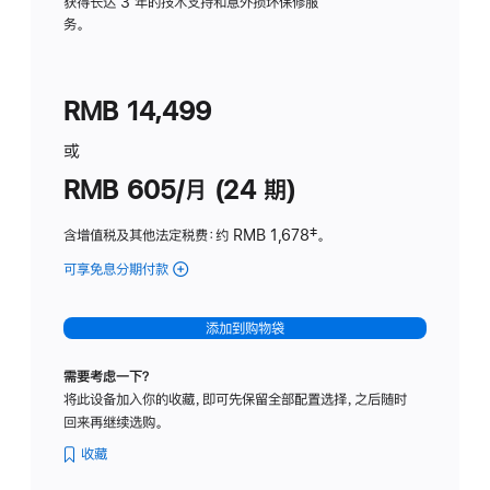
务
获得长达 3 年的技术支持和意外损坏保修服
务。
计
划
(适
RMB 14,499
用
于
或
Studio
RMB 605/月 (24 期)
Display
含增值税及其他法定税费
：约 RMB 1,678
脚
‡。
注
可享免息分期付款
(Studio
Display
-
添加到购物袋
纳
米
需要考虑一下？
纹
将此设备加入你的收藏，即可先保留全部配置选择，之后随时
理
回来再继续选购。
玻
璃
收藏
面