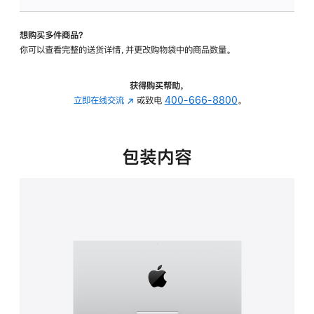
板
-
想购买多件商品？
可
你可以查看完整的送货详情，并更改购物袋中的商品数量。
调
倾
斜
获得购买帮助，
度
立即在线交流
(在
或致电
400-666-8800
。
的
新
支
窗
架
口
包装内容
的
中
分
打
期
开)
付
款
选
项)