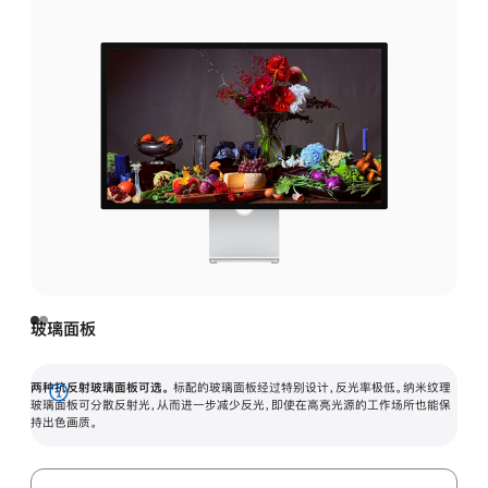
玻璃面板
两种抗反射玻璃面板可选。
标配的玻璃面板经过特别设计，反光率极低。纳米纹理
展
玻璃面板可分散反射光，从而进一步减少反光，即使在高亮光源的工作场所也能保
持出色画质。
开