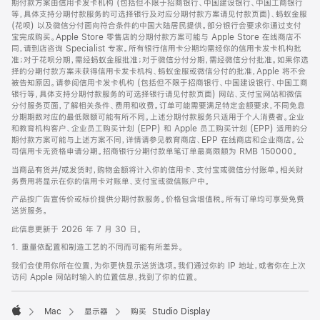
期付款方案由信用卡发卡机构 (包括但不限于招商银行、中国建设银行、中国工商银行
等，具体支持分期付款服务的可选择银行及对应分期付款方案请见付款页面)、蚂蚁金服
(花呗) 以及微信分付面向符合条件的中国大陆居民提供。部分银行会要求你通过支付
宝完成购买。Apple Store 零售店的分期付款方案可能与 Apple Store 在线商店不
同，请到店咨询 Specialist 专家。所有银行信用卡分期均需经你的信用卡发卡机构批
准；对于花呗分期，需经蚂蚁金服批准；对于微信分付分期，需经微信分付批准。如果你选
择的分期付款方案未获得信用卡发卡机构、蚂蚁金服或微信分付的批准，Apple 将不会
被告知原因。请参阅信用卡发卡机构 (包括但不限于招商银行、中国建设银行、中国工商
银行等，具体支持分期付款服务的可选择银行请见付款页面) 网站、支付宝网站和微信
分付服务页面，了解相关条件、费用和收费。订单可能需要满足特定金额要求，不同免息
分期期数对应的最低限额可能有所不同。上述分期付款服务只适用于个人消费者。企业
和教育机构客户、企业员工购买计划 (EPP) 和 Apple 员工购买计划 (EPP) 适用的分
期付款方案可能与上述方案不同，详情请参见教育商店、EPP 在线商店和企业商店。公
司信用卡无资格申请分期。招商银行分期付款单笔订单最高限额为 RMB 150000。
当商品有货并/或发货时，购物金额将计入你的信用卡、支付宝或微信分付账单。相关财
务费用将显示在你的信用卡对账单、支付宝或微信账户中。
产品按广告宣传价或标价提供分期付款服务。价格包含增值税。所有订单均可享受免费
送货服务。
此信息更新于 2026 年 7 月 30 日。
1. 重量依配置和制造工艺的不同而可能有所差异。
我们会使用你所在位置，为你更快显示送货选项。我们通过你的 IP 地址，或者你在上次
访问 Apple 网站时输入的位置信息，找到了你的位置。
Mac
显示器
购买 Studio Display