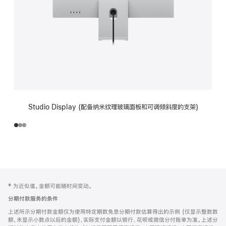
Studio Display (配备纳米纹理玻璃面板和可调倾斜度的支架)
网
脚
‡ 为近似值。金额可能随时间变动。
注
页
分期付款服务的条件
页
上述所示分期付款金额仅为使用特定期数免息分期付款估算得出的示例 (仅显示整数数
脚
额，未显示小数点以后的金额)，实际支付金额以银行、花呗或微信分付账单为准。上述分