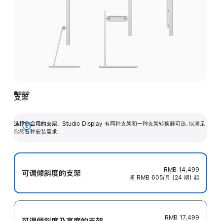
支架
选择你合用的支架。
Studio Display 有两种支架和一种支架转换器可选，以满足
展
你的各种安装需求。
开
RMB 14,499
可调倾斜度的支架
或 RMB 605/月 (24 期) 起
RMB 17,499
可调倾斜度及高‍度的支‍架