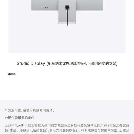
Studio Display (配备纳米纹理玻璃面板和可调倾斜度的支架)
网
脚
‡ 为近似值。金额可能随时间变动。
注
页
分期付款服务的条件
页
上述所示分期付款金额仅为使用特定期数免息分期付款估算得出的示例 (仅显示整数数
脚
额，未显示小数点以后的金额)，实际支付金额以银行、花呗或微信分付账单为准。上述分