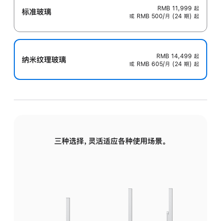
RMB 11,999
起
标准玻璃
或 RMB 500/月 (24 期) 起
RMB 14,499
起
纳米纹理玻璃
或 RMB 605/月 (24 期) 起
三种选择，灵活适应各种使用场景。
标