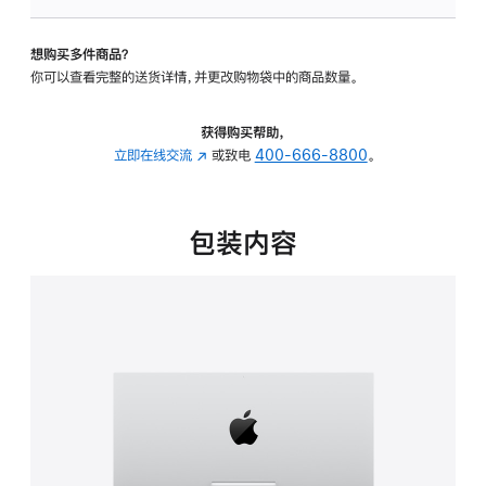
板
-
想购买多件商品？
可
你可以查看完整的送货详情，并更改购物袋中的商品数量。
调
倾
斜
获得购买帮助，
度
立即在线交流
(在
或致电
400-666-8800
。
的
新
支
窗
架
口
包装内容
的
中
分
打
期
开)
付
款
选
项)