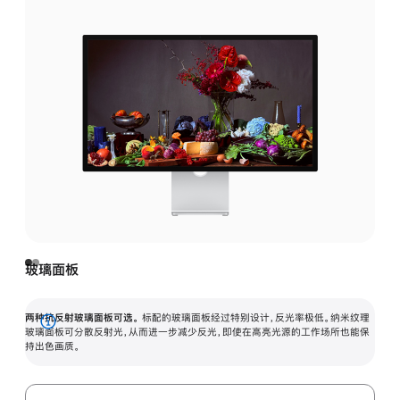
玻璃面板
两种抗反射玻璃面板可选。
标配的玻璃面板经过特别设计，反光率极低。纳米纹理
展
玻璃面板可分散反射光，从而进一步减少反光，即使在高亮光源的工作场所也能保
持出色画质。
开