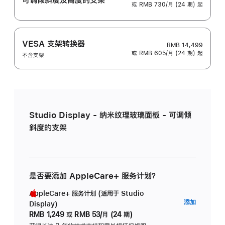
或 RMB 730/月 (24 期) 起
VESA 支架转换器
RMB 14,499
或 RMB 605/月 (24 期) 起
不含支架
Studio Display - 纳米纹理玻璃面板 - 可调倾
斜度的支架
是否要添加 AppleCare+ 服务计划？
AppleCare+ 服务计划 (适用于 Studio
AppleC
添加
Display)
服
RMB 1,249
或
RMB 53/月 (24 期)