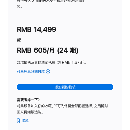
务
获得长达 3 年的技术支持和意外损坏保修服
务。
计
划
(适
RMB 14,499
用
于
或
Studio
RMB 605/月 (24 期)
Display
含增值税及其他法定税费
：约 RMB 1,678
脚
‡。
注
可享免息分期付款
(Studio
Display
-
添加到购物袋
纳
米
需要考虑一下？
纹
将此设备加入你的收藏，即可先保留全部配置选择，之后随时
理
回来再继续选购。
玻
璃
收藏
面