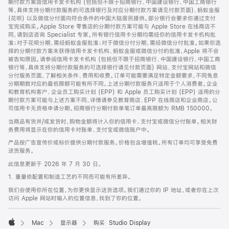
期付款方案由信用卡发卡机构 (包括但不限于招商银行、中国建设银行、中国工商银行
等，具体支持分期付款服务的可选择银行及对应分期付款方案请见付款页面)、蚂蚁金服
(花呗) 以及微信分付面向符合条件的中国大陆居民提供。部分银行会要求你通过支付
宝完成购买。Apple Store 零售店的分期付款方案可能与 Apple Store 在线商店不
同，请到店咨询 Specialist 专家。所有银行信用卡分期均需经你的信用卡发卡机构批
准；对于花呗分期，需经蚂蚁金服批准；对于微信分付分期，需经微信分付批准。如果你选
择的分期付款方案未获得信用卡发卡机构、蚂蚁金服或微信分付的批准，Apple 将不会
被告知原因。请参阅信用卡发卡机构 (包括但不限于招商银行、中国建设银行、中国工商
银行等，具体支持分期付款服务的可选择银行请见付款页面) 网站、支付宝网站和微信
分付服务页面，了解相关条件、费用和收费。订单可能需要满足特定金额要求，不同免息
分期期数对应的最低限额可能有所不同。上述分期付款服务只适用于个人消费者。企业
和教育机构客户、企业员工购买计划 (EPP) 和 Apple 员工购买计划 (EPP) 适用的分
期付款方案可能与上述方案不同，详情请参见教育商店、EPP 在线商店和企业商店。公
司信用卡无资格申请分期。招商银行分期付款单笔订单最高限额为 RMB 150000。
当商品有货并/或发货时，购物金额将计入你的信用卡、支付宝或微信分付账单。相关财
务费用将显示在你的信用卡对账单、支付宝或微信账户中。
产品按广告宣传价或标价提供分期付款服务。价格包含增值税。所有订单均可享受免费
送货服务。
此信息更新于 2026 年 7 月 30 日。
1. 重量依配置和制造工艺的不同而可能有所差异。
我们会使用你所在位置，为你更快显示送货选项。我们通过你的 IP 地址，或者你在上次
访问 Apple 网站时输入的位置信息，找到了你的位置。
Mac
显示器
购买 Studio Display