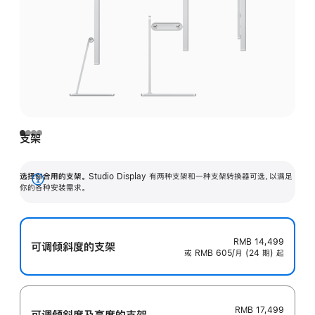
支架
选择你合用的支架。
Studio Display 有两种支架和一种支架转换器可选，以满足
展
你的各种安装需求。
开
RMB 14,499
可调倾斜度的支架
或 RMB 605/月 (24 期) 起
RMB 17,499
可调倾斜度及高‍度的支‍架