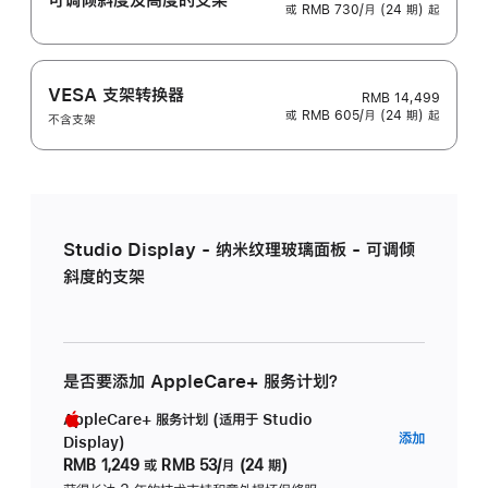
或 RMB 730/月 (24 期) 起
VESA 支架转换器
RMB 14,499
或 RMB 605/月 (24 期) 起
不含支架
Studio Display - 纳米纹理玻璃面板 - 可调倾
斜度的支架
是否要添加 AppleCare+ 服务计划？
AppleCare+ 服务计划 (适用于 Studio
AppleC
添加
Display)
服
RMB 1,249
或
RMB 53/月 (24 期)