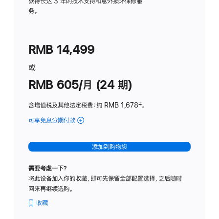
务
获得长达 3 年的技术支持和意外损坏保修服
务。
计
划
(适
RMB 14,499
用
于
或
Studio
RMB 605/月 (24 期)
Display
含增值税及其他法定税费
：约 RMB 1,678
脚
‡。
注
可享免息分期付款
(Studio
Display
-
添加到购物袋
纳
米
需要考虑一下？
纹
将此设备加入你的收藏，即可先保留全部配置选择，之后随时
理
回来再继续选购。
玻
璃
收藏
面