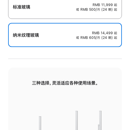
RMB 11,999
起
标准玻璃
或 RMB 500/月 (24 期) 起
RMB 14,499
起
纳米纹理玻璃
或 RMB 605/月 (24 期) 起
三种选择，灵活适应各种使用场景。
标