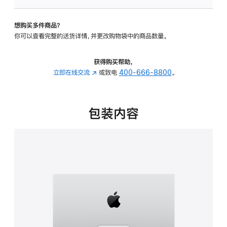
板
-
想购买多件商品？
可
你可以查看完整的送货详情，并更改购物袋中的商品数量。
调
倾
斜
获得购买帮助，
度
立即在线交流
(在
或致电
400-666-8800
。
的
新
支
窗
架
口
包装内容
的
中
分
打
期
开)
付
款
选
项)