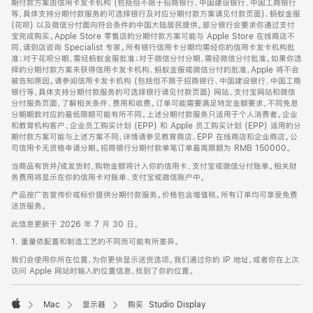
期付款方案由信用卡发卡机构 (包括但不限于招商银行、中国建设银行、中国工商银行
等，具体支持分期付款服务的可选择银行及对应分期付款方案请见付款页面)、蚂蚁金服
(花呗) 以及微信分付面向符合条件的中国大陆居民提供。部分银行会要求你通过支付
宝完成购买。Apple Store 零售店的分期付款方案可能与 Apple Store 在线商店不
同，请到店咨询 Specialist 专家。所有银行信用卡分期均需经你的信用卡发卡机构批
准；对于花呗分期，需经蚂蚁金服批准；对于微信分付分期，需经微信分付批准。如果你选
择的分期付款方案未获得信用卡发卡机构、蚂蚁金服或微信分付的批准，Apple 将不会
被告知原因。请参阅信用卡发卡机构 (包括但不限于招商银行、中国建设银行、中国工商
银行等，具体支持分期付款服务的可选择银行请见付款页面) 网站、支付宝网站和微信
分付服务页面，了解相关条件、费用和收费。订单可能需要满足特定金额要求，不同免息
分期期数对应的最低限额可能有所不同。上述分期付款服务只适用于个人消费者。企业
和教育机构客户、企业员工购买计划 (EPP) 和 Apple 员工购买计划 (EPP) 适用的分
期付款方案可能与上述方案不同，详情请参见教育商店、EPP 在线商店和企业商店。公
司信用卡无资格申请分期。招商银行分期付款单笔订单最高限额为 RMB 150000。
当商品有货并/或发货时，购物金额将计入你的信用卡、支付宝或微信分付账单。相关财
务费用将显示在你的信用卡对账单、支付宝或微信账户中。
产品按广告宣传价或标价提供分期付款服务。价格包含增值税。所有订单均可享受免费
送货服务。
此信息更新于 2026 年 7 月 30 日。
1. 重量依配置和制造工艺的不同而可能有所差异。
我们会使用你所在位置，为你更快显示送货选项。我们通过你的 IP 地址，或者你在上次
访问 Apple 网站时输入的位置信息，找到了你的位置。
Mac
显示器
购买 Studio Display