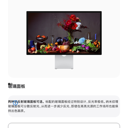
玻璃面板
两种抗反射玻璃面板可选。
标配的玻璃面板经过特别设计，反光率极低。纳米纹理
展
玻璃面板可分散反射光，从而进一步减少反光，即使在高亮光源的工作场所也能保
持出色画质。
开