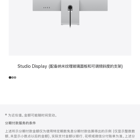
Studio Display (配备纳米纹理玻璃面板和可调倾斜度的支架)
网
脚
‡ 为近似值。金额可能随时间变动。
注
页
分期付款服务的条件
页
上述所示分期付款金额仅为使用特定期数免息分期付款估算得出的示例 (仅显示整数数
脚
额，未显示小数点以后的金额)，实际支付金额以银行、花呗或微信分付账单为准。上述分