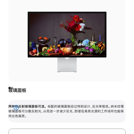
玻璃面板
两种抗反射玻璃面板可选。
标配的玻璃面板经过特别设计，反光率极低。纳米纹理
展
玻璃面板可分散反射光，从而进一步减少反光，即使在高亮光源的工作场所也能保
持出色画质。
开