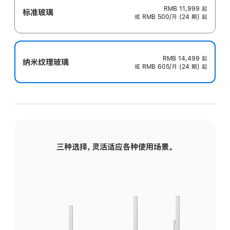
RMB 11,999
起
标准玻璃
或 RMB 500/月 (24 期) 起
RMB 14,499
起
纳米纹理玻璃
或 RMB 605/月 (24 期) 起
三种选择，灵活适应各种使用场景。
标