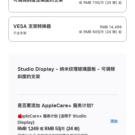
或 RMB 730/月 (24 期) 起
VESA 支架转换器
RMB 14,499
或 RMB 605/月 (24 期) 起
不含支架
Studio Display - 纳米纹理玻璃面板 - 可调倾
斜度的支架
是否要添加 AppleCare+ 服务计划？
AppleCare+ 服务计划 (适用于 Studio
AppleC
添加
Display)
服
RMB 1,249
或
RMB 53/月 (24 期)