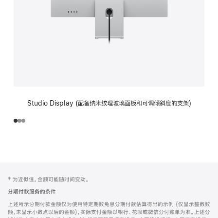
Studio Display (配备纳米纹理玻璃面板和可调倾斜度的支架)
网
脚
‡ 为近似值。金额可能随时间变动。
注
页
分期付款服务的条件
页
上述所示分期付款金额仅为使用特定期数免息分期付款估算得出的示例 (仅显示整数数
脚
额，未显示小数点以后的金额)，实际支付金额以银行、花呗或微信分付账单为准。上述分