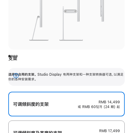
支架
选择你合用的支架。
Studio Display 有两种支架和一种支架转换器可选，以满足
展
你的各种安装需求。
开
RMB 14,499
可调倾斜度的支架
或 RMB 605/月 (24 期) 起
RMB 17,499
可调倾斜度及高‍度的支‍架