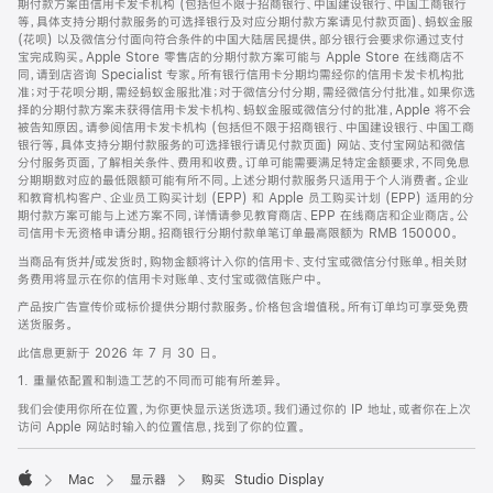
期付款方案由信用卡发卡机构 (包括但不限于招商银行、中国建设银行、中国工商银行
等，具体支持分期付款服务的可选择银行及对应分期付款方案请见付款页面)、蚂蚁金服
(花呗) 以及微信分付面向符合条件的中国大陆居民提供。部分银行会要求你通过支付
宝完成购买。Apple Store 零售店的分期付款方案可能与 Apple Store 在线商店不
同，请到店咨询 Specialist 专家。所有银行信用卡分期均需经你的信用卡发卡机构批
准；对于花呗分期，需经蚂蚁金服批准；对于微信分付分期，需经微信分付批准。如果你选
择的分期付款方案未获得信用卡发卡机构、蚂蚁金服或微信分付的批准，Apple 将不会
被告知原因。请参阅信用卡发卡机构 (包括但不限于招商银行、中国建设银行、中国工商
银行等，具体支持分期付款服务的可选择银行请见付款页面) 网站、支付宝网站和微信
分付服务页面，了解相关条件、费用和收费。订单可能需要满足特定金额要求，不同免息
分期期数对应的最低限额可能有所不同。上述分期付款服务只适用于个人消费者。企业
和教育机构客户、企业员工购买计划 (EPP) 和 Apple 员工购买计划 (EPP) 适用的分
期付款方案可能与上述方案不同，详情请参见教育商店、EPP 在线商店和企业商店。公
司信用卡无资格申请分期。招商银行分期付款单笔订单最高限额为 RMB 150000。
当商品有货并/或发货时，购物金额将计入你的信用卡、支付宝或微信分付账单。相关财
务费用将显示在你的信用卡对账单、支付宝或微信账户中。
产品按广告宣传价或标价提供分期付款服务。价格包含增值税。所有订单均可享受免费
送货服务。
此信息更新于 2026 年 7 月 30 日。
1. 重量依配置和制造工艺的不同而可能有所差异。
我们会使用你所在位置，为你更快显示送货选项。我们通过你的 IP 地址，或者你在上次
访问 Apple 网站时输入的位置信息，找到了你的位置。
Mac
显示器
购买 Studio Display