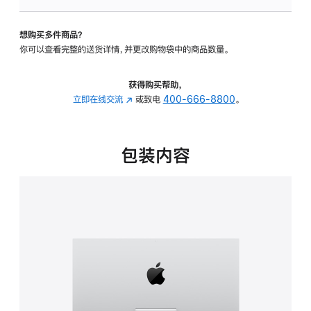
板
-
想购买多件商品？
可
你可以查看完整的送货详情，并更改购物袋中的商品数量。
调
倾
斜
获得购买帮助，
度
立即在线交流
(在
或致电
400-666-8800
。
的
新
支
窗
架
口
包装内容
的
中
分
打
期
开)
付
款
选
项)