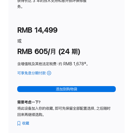
务
获得长达 3 年的技术支持和意外损坏保修服
务。
计
划
(适
RMB 14,499
用
于
或
Studio
RMB 605/月 (24 期)
Display
含增值税及其他法定税费
：约 RMB 1,678
脚
‡。
注
可享免息分期付款
(Studio
Display
-
添加到购物袋
纳
米
需要考虑一下？
纹
将此设备加入你的收藏，即可先保留全部配置选择，之后随时
理
回来再继续选购。
玻
璃
收藏
面