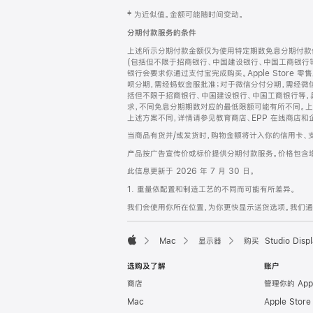
网
脚
‡ 为近似值。金额可能随时间变动。
注
页
分期付款服务的条件
页
上述所示分期付款金额仅为使用特定期数免息分期付款估
脚
(包括但不限于招商银行、中国建设银行、中国工商银行
银行会要求你通过支付宝完成购买。Apple Store 零
呗分期，需经蚂蚁金服批准；对于微信分付分期，需经微信
括但不限于招商银行、中国建设银行、中国工商银行等，
求，不同免息分期期数对应的最低限额可能有所不同。上述分
上述方案不同，详情请参见教育商店、EPP 在线商店和
当商品有货并/或发货时，购物金额将计入你的信用卡、
产品按广告宣传价或标价提供分期付款服务。价格包含
此信息更新于 2026 年 7 月 30 日。
1. 重量依配置和制造工艺的不同而可能有所差异。
我们会使用你所在位置，为你更快显示送货选项。我们通过你
Mac
显示器
购买 Studio Displ
Apple
选购及了解
账户
商店
管理你的 App
Mac
Apple Stor