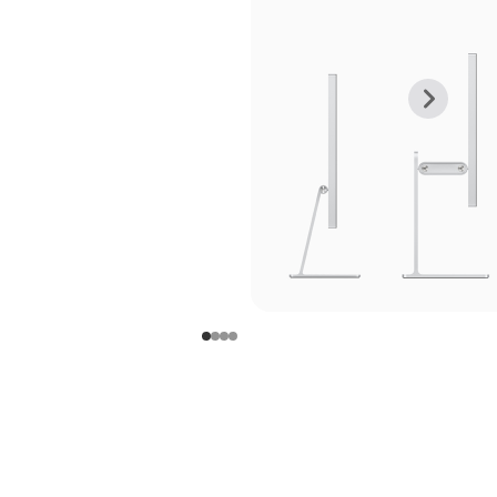
上
下
一
一
张
张
图
图
库
库
图
图
片
片
-
-
支
支
架
架