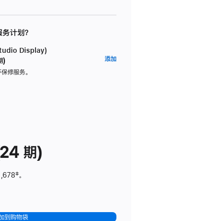
 服务计划？
dio Display)
AppleCare+
添加
期)
服
坏保修服务。
务
计
划
(适
用
于
24 期)
Studio
Display)
,678
脚
‡。
注
加到购物袋