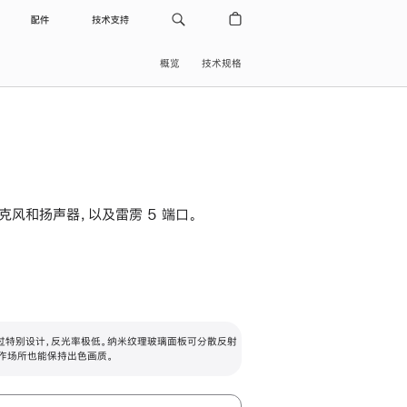
配件
技术支持
概览
技术规格
级麦克风和扬声器，以及雷雳 5 端口。
过特别设计，反光率极低。纳米纹理玻璃面板可分散反射
作场所也能保持出色画质。