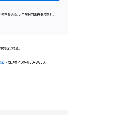
全部配置选择，之后随时回来再继续选购。
中的商品数量。
交流
(在
或致电
400-666-8800。
新
窗
口
中
打
开)