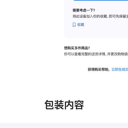
纳
米
需要考虑一下？
纹
将此设备加入你的收藏，即可先保留
理
玻
收藏
璃
面
板
想购买多件商品？
-
你可以查看完整的送货详情，并更改购物袋
可
调
倾
获得购买帮助，
立即在线
斜
度
的
支
架
包装内容
的
分
期
付
款