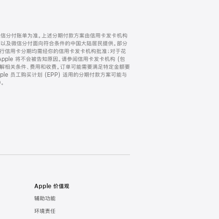
微信分付账单为准。上述分期付款方案由信用卡发卡机构
) 以及微信分付面向符合条件的中国大陆居民提供。部分
家。所有银行信用卡分期均需经你的信用卡发卡机构批准；对于花
ple 将不会被告知原因。请参阅信用卡发卡机构 (包
了解相关条件、费用和收费。订单可能需要满足特定金额要
e 员工购买计划 (EPP) 适用的分期付款方案可能与
。
Apple 价值观
辅助功能
环境责任