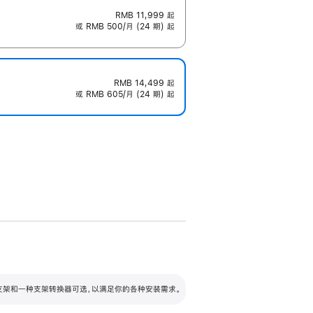
RMB 11,999
起
或 RMB 500/月 (24 期) 起
RMB 14,499
起
或 RMB 605/月 (24 期) 起
配可调倾斜度及高度的支架，额外增加 105
VESA 支架转换器
 有两种支架和一种支架转换器可选，以满足你的各种安装需求。
毫米的高度调节范围。
容的支架 (未随附)