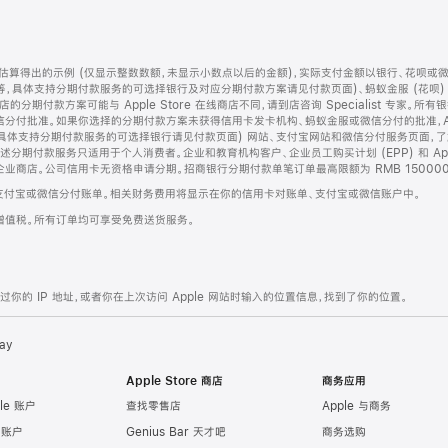
算得出的示例 (仅显示整数数额，未显示小数点以后的金额)，实际支付金额以银行、花呗或
等，具体支持分期付款服务的可选择银行及对应分期付款方案请见付款页面)、蚂蚁金服 (花呗
售店的分期付款方案可能与 Apple Store 在线商店不同，请到店咨询 Specialist 专
分付批准。如果你选择的分期付款方案未获得信用卡发卡机构、蚂蚁金服或微信分付的批准，Ap
具体支持分期付款服务的可选择银行请见付款页面) 网站、支付宝网站和微信分付服务页面，
期付款服务只适用于个人消费者。企业和教育机构客户、企业员工购买计划 (EPP) 和 Appl
企业商店。公司信用卡无资格申请分期。招商银行分期付款单笔订单最高限额为 RMB 150000
支付宝或微信分付账单。相关财务费用将显示在你的信用卡对账单、支付宝或微信账户中。
增值税。所有订单均可享受免费送货服务。
的 IP 地址，或者你在上次访问 Apple 网站时输入的位置信息，找到了你的位置。
ay
Apple Store 商店
商务应用
le 账户
查找零售店
Apple 与商务
e 账户
Genius Bar 天才吧
商务选购