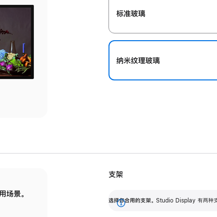
标准玻璃
纳米纹理玻璃
支架
用场景。
标配可调倾斜度的支架，提供 30 度的倾斜度
选
选择你合用的支架。
Studio Display
调节范围。
展