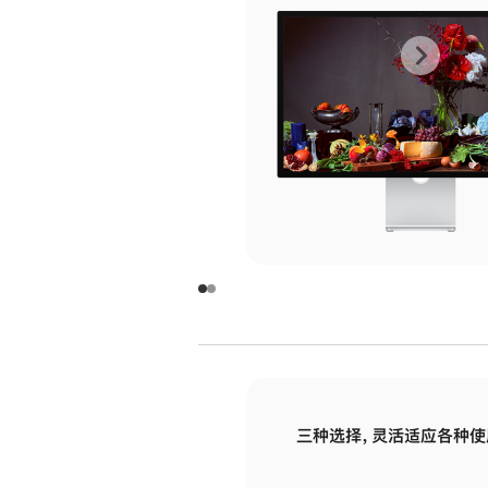
上
下
一
一
张
张
图
图
库
库
图
图
片
片
-
-
玻
玻
璃
璃
三种选择，灵活适应各种使
面
面
板
板