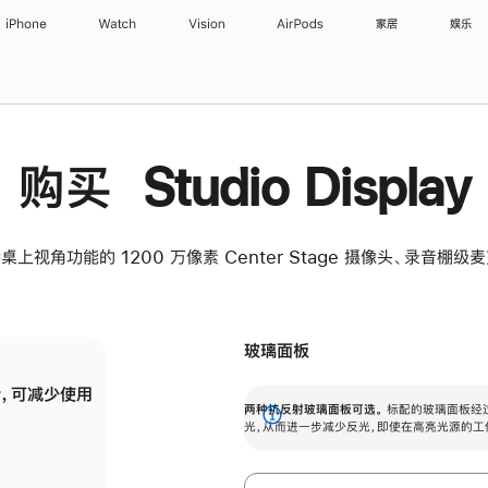
iPhone
Watch
Vision
AirPods
家居
娱乐
购买 Studio Display
桌上视角功能的 1200 万像素 Center Stage 摄像头、录音棚
玻璃面板
，可减少使用
纳米纹理玻璃面板可进一步减少反光，即使在
两种抗反射玻璃面板可选。
标配的玻璃面板经
。
有高亮光源的场所使用，也能保持出色画质。
展
光，从而进一步减少反光，即使在高亮光源的工
开