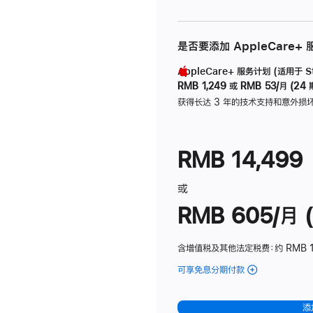
是否要添加 AppleCare+
AppleCare+ 服务计划 (适用于 Stu
RMB 1,249
或
RMB 53/月 (24 
获得长达 3 年的技术支持和意外损
RMB 14,499
或
RMB 605/月 (
含增值税及其他法定税费
：约 RMB 1
可享免息分期付款
(Studio
Display
-
添