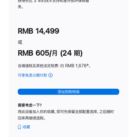
务
获得长达 3 年的技术支持和意外损坏保修服
务。
计
划
(适
RMB 14,499
用
于
或
Studio
RMB 605/月 (24 期)
Display
含增值税及其他法定税费
：约 RMB 1,678
脚
‡。
注
可享免息分期付款
(Studio
Display
-
添加到购物袋
纳
米
需要考虑一下？
纹
将此设备加入你的收藏，即可先保留全部配置选择，之后随时
理
回来再继续选购。
玻
璃
收藏
面