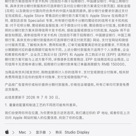
期付款方案由信用卡发卡机构 (包括但不限于招商银行、中国建设银行、中国工商银行
等，具体支持分期付款服务的可选择银行及对应分期付款方案请见付款页面)、蚂蚁金服
(花呗) 以及微信分付面向符合条件的中国大陆居民提供。部分银行会要求你通过支付
宝完成购买。Apple Store 零售店的分期付款方案可能与 Apple Store 在线商店不
同，请到店咨询 Specialist 专家。所有银行信用卡分期均需经你的信用卡发卡机构批
准；对于花呗分期，需经蚂蚁金服批准；对于微信分付分期，需经微信分付批准。如果你选
择的分期付款方案未获得信用卡发卡机构、蚂蚁金服或微信分付的批准，Apple 将不会
被告知原因。请参阅信用卡发卡机构 (包括但不限于招商银行、中国建设银行、中国工商
银行等，具体支持分期付款服务的可选择银行请见付款页面) 网站、支付宝网站和微信
分付服务页面，了解相关条件、费用和收费。订单可能需要满足特定金额要求，不同免息
分期期数对应的最低限额可能有所不同。上述分期付款服务只适用于个人消费者。企业
和教育机构客户、企业员工购买计划 (EPP) 和 Apple 员工购买计划 (EPP) 适用的分
期付款方案可能与上述方案不同，详情请参见教育商店、EPP 在线商店和企业商店。公
司信用卡无资格申请分期。招商银行分期付款单笔订单最高限额为 RMB 150000。
当商品有货并/或发货时，购物金额将计入你的信用卡、支付宝或微信分付账单。相关财
务费用将显示在你的信用卡对账单、支付宝或微信账户中。
产品按广告宣传价或标价提供分期付款服务。价格包含增值税。所有订单均可享受免费
送货服务。
此信息更新于 2026 年 7 月 30 日。
1. 重量依配置和制造工艺的不同而可能有所差异。
我们会使用你所在位置，为你更快显示送货选项。我们通过你的 IP 地址，或者你在上次
访问 Apple 网站时输入的位置信息，找到了你的位置。
Mac
显示器
购买 Studio Display