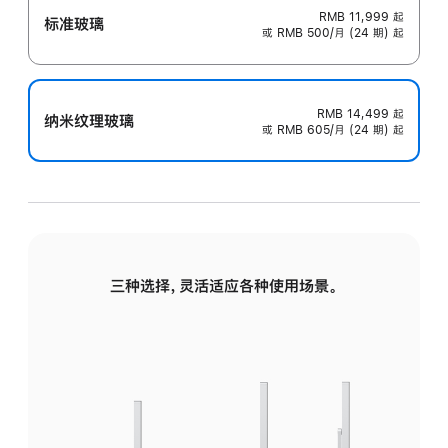
RMB 11,999
起
标准玻璃
或 RMB 500/月 (24 期) 起
RMB 14,499
起
纳米纹理玻璃
或 RMB 605/月 (24 期) 起
三种选择，灵活适应各种使用场景。
标