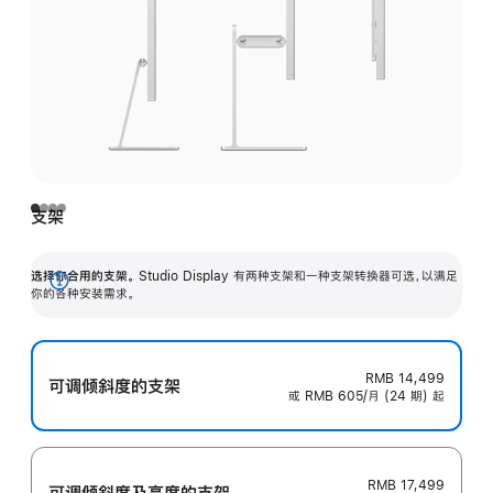
支架
选择你合用的支架。
Studio Display 有两种支架和一种支架转换器可选，以满足
展
你的各种安装需求。
开
RMB 14,499
可调倾斜度的支架
或 RMB 605/月 (24 期) 起
RMB 17,499
可调倾斜度及高‍度的支‍架