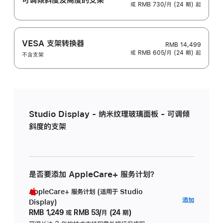
或 RMB 730/月 (24 期) 起
VESA 支架转换器
RMB 14,499
或 RMB 605/月 (24 期) 起
不含支架
Studio Display - 纳米纹理玻璃面板 - 可调倾
斜度的支架
是否要添加 AppleCare+ 服务计划？
AppleCare+ 服务计划 (适用于 Studio
AppleC
添加
Display)
服
RMB 1,249
或
RMB 53/月 (24 期)