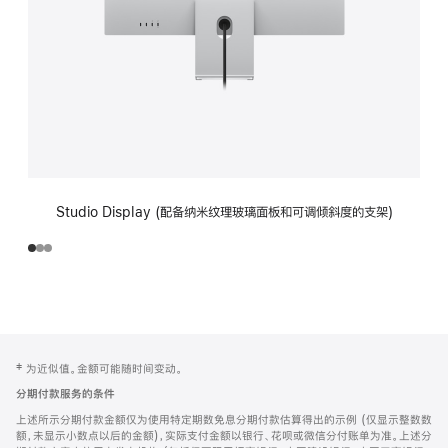
Studio Display (配备纳米纹理玻璃面板和可调倾斜度的支架)
网
脚
‡ 为近似值。金额可能随时间变动。
注
页
分期付款服务的条件
页
上述所示分期付款金额仅为使用特定期数免息分期付款估算得出的示例 (仅显示整数数
脚
额，未显示小数点以后的金额)，实际支付金额以银行、花呗或微信分付账单为准。上述分