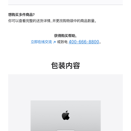
板
-
想购买多件商品？
可
你可以查看完整的送货详情，并更改购物袋中的商品数量。
调
倾
斜
获得购买帮助，
度
立即在线交流
(在
或致电
400-666-8800
。
的
新
支
窗
架
口
包装内容
的
中
分
打
期
开)
付
款
选
项)