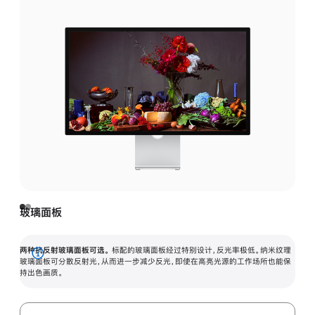
玻璃面板
两种抗反射玻璃面板可选。
标配的玻璃面板经过特别设计，反光率极低。纳米纹理
展
玻璃面板可分散反射光，从而进一步减少反光，即使在高亮光源的工作场所也能保
持出色画质。
开