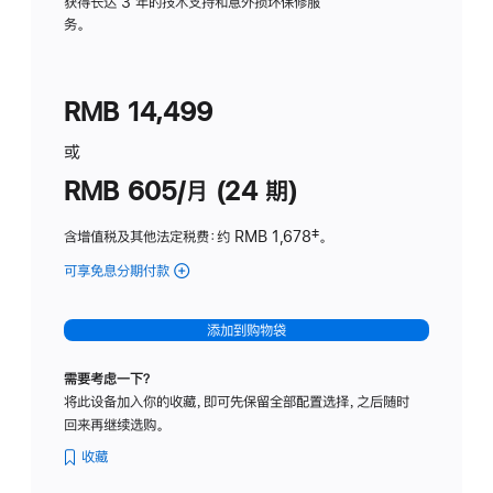
务
获得长达 3 年的技术支持和意外损坏保修服
务。
计
划
(适
RMB 14,499
用
于
或
Studio
RMB 605/月 (24 期)
Display
含增值税及其他法定税费
：约 RMB 1,678
脚
‡。
注
可享免息分期付款
(Studio
Display
-
添加到购物袋
纳
米
需要考虑一下？
纹
将此设备加入你的收藏，即可先保留全部配置选择，之后随时
理
回来再继续选购。
玻
璃
收藏
面