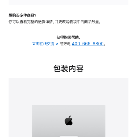
板
-
想购买多件商品？
可
你可以查看完整的送货详情，并更改购物袋中的商品数量。
调
倾
斜
获得购买帮助，
度
立即在线交流
(在
或致电
400-666-8800
。
的
新
支
窗
架
口
包装内容
的
中
分
打
期
开)
付
款
选
项)