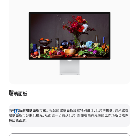
玻璃面板
两种抗反射玻璃面板可选。
标配的玻璃面板经过特别设计，反光率极低。纳米纹理
展
玻璃面板可分散反射光，从而进一步减少反光，即使在高亮光源的工作场所也能保
持出色画质。
开