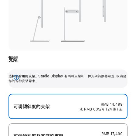
支架
选择你合用的支架。
Studio Display 有两种支架和一种支架转换器可选，以满足
展
你的各种安装需求。
开
RMB 14,499
可调倾斜度的支架
或 RMB 605/月 (24 期) 起
RMB 17,499
可调倾斜度及高‍度的支‍架