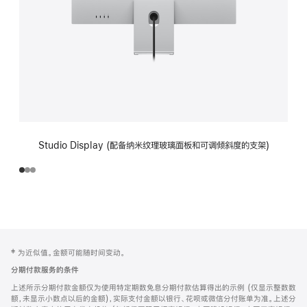
Studio Display (配备纳米纹理玻璃面板和可调倾斜度的支架)
网
脚
‡ 为近似值。金额可能随时间变动。
注
页
分期付款服务的条件
页
上述所示分期付款金额仅为使用特定期数免息分期付款估算得出的示例 (仅显示整数数
脚
额，未显示小数点以后的金额)，实际支付金额以银行、花呗或微信分付账单为准。上述分