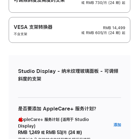
或 RMB 730/月 (24 期) 起
VESA 支架转换器
RMB 14,499
或 RMB 605/月 (24 期) 起
不含支架
Studio Display - 纳米纹理玻璃面板 - 可调倾
斜度的支架
是否要添加 AppleCare+ 服务计划？
AppleCare+ 服务计划 (适用于 Studio
AppleC
添加
Display)
服
RMB 1,249
或
RMB 53/月 (24 期)