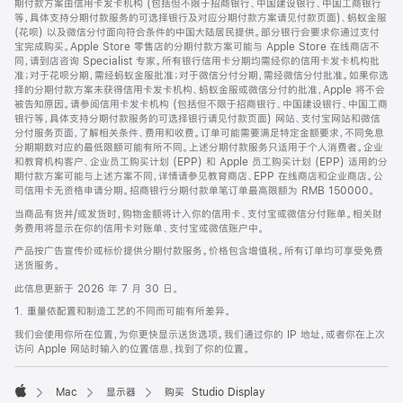
期付款方案由信用卡发卡机构 (包括但不限于招商银行、中国建设银行、中国工商银行
等，具体支持分期付款服务的可选择银行及对应分期付款方案请见付款页面)、蚂蚁金服
(花呗) 以及微信分付面向符合条件的中国大陆居民提供。部分银行会要求你通过支付
宝完成购买。Apple Store 零售店的分期付款方案可能与 Apple Store 在线商店不
同，请到店咨询 Specialist 专家。所有银行信用卡分期均需经你的信用卡发卡机构批
准；对于花呗分期，需经蚂蚁金服批准；对于微信分付分期，需经微信分付批准。如果你选
择的分期付款方案未获得信用卡发卡机构、蚂蚁金服或微信分付的批准，Apple 将不会
被告知原因。请参阅信用卡发卡机构 (包括但不限于招商银行、中国建设银行、中国工商
银行等，具体支持分期付款服务的可选择银行请见付款页面) 网站、支付宝网站和微信
分付服务页面，了解相关条件、费用和收费。订单可能需要满足特定金额要求，不同免息
分期期数对应的最低限额可能有所不同。上述分期付款服务只适用于个人消费者。企业
和教育机构客户、企业员工购买计划 (EPP) 和 Apple 员工购买计划 (EPP) 适用的分
期付款方案可能与上述方案不同，详情请参见教育商店、EPP 在线商店和企业商店。公
司信用卡无资格申请分期。招商银行分期付款单笔订单最高限额为 RMB 150000。
当商品有货并/或发货时，购物金额将计入你的信用卡、支付宝或微信分付账单。相关财
务费用将显示在你的信用卡对账单、支付宝或微信账户中。
产品按广告宣传价或标价提供分期付款服务。价格包含增值税。所有订单均可享受免费
送货服务。
此信息更新于 2026 年 7 月 30 日。
1. 重量依配置和制造工艺的不同而可能有所差异。
我们会使用你所在位置，为你更快显示送货选项。我们通过你的 IP 地址，或者你在上次
访问 Apple 网站时输入的位置信息，找到了你的位置。
Mac
显示器
购买 Studio Display