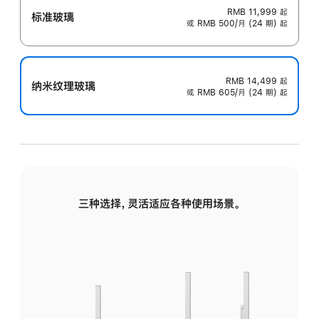
RMB 11,999
起
标准玻璃
或 RMB 500/月 (24 期) 起
RMB 14,499
起
纳米纹理玻璃
或 RMB 605/月 (24 期) 起
三种选择，灵活适应各种使用场景。
标