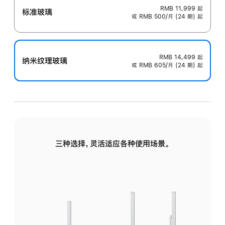
RMB 11,999
起
标准玻璃
或 RMB 500/月 (24 期) 起
RMB 14,499
起
纳米纹理玻璃
或 RMB 605/月 (24 期) 起
三种选择，灵活适应各种使用场景。
标