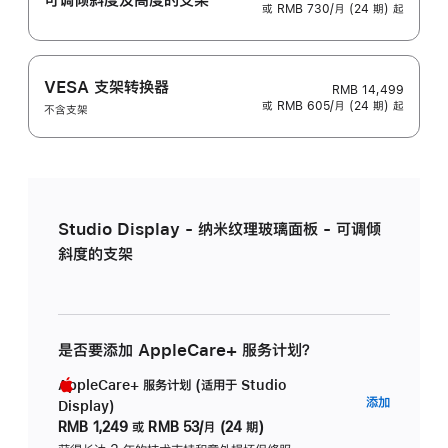
或 RMB 730/月 (24 期) 起
VESA 支架转换器
RMB 14,499
或 RMB 605/月 (24 期) 起
不含支架
Studio Display - 纳米纹理玻璃面板 - 可调倾
斜度的支架
是否要添加 AppleCare+ 服务计划？
AppleCare+ 服务计划 (适用于 Studio
AppleC
添加
Display)
服
RMB 1,249
或
RMB 53/月 (24 期)