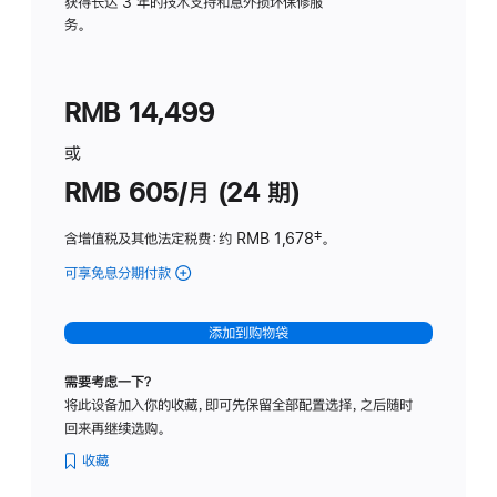
务
获得长达 3 年的技术支持和意外损坏保修服
务。
计
划
(适
RMB 14,499
用
于
或
Studio
RMB 605/月 (24 期)
Display
含增值税及其他法定税费
：约 RMB 1,678
脚
‡。
注
可享免息分期付款
(Studio
Display
-
添加到购物袋
纳
米
需要考虑一下？
纹
将此设备加入你的收藏，即可先保留全部配置选择，之后随时
理
回来再继续选购。
玻
璃
收藏
面