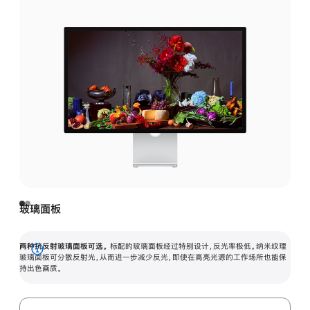
玻璃面板
两种抗反射玻璃面板可选。
标配的玻璃面板经过特别设计，反光率极低。纳米纹理
展
玻璃面板可分散反射光，从而进一步减少反光，即使在高亮光源的工作场所也能保
持出色画质。
开