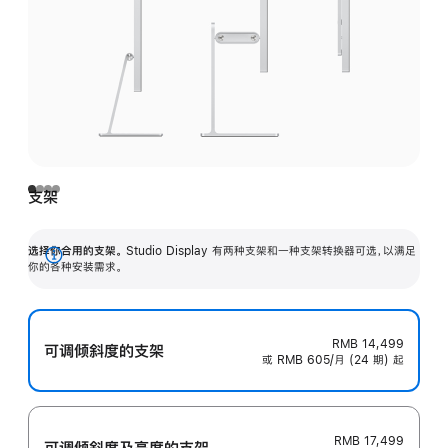
支架
选择你合用的支架。
Studio Display 有两种支架和一种支架转换器可选，以满足
展
你的各种安装需求。
开
RMB 14,499
可调倾斜度的支架
或 RMB 605/月 (24 期) 起
RMB 17,499
可调倾斜度及高‍度的支‍架