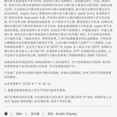
期付款方案由信用卡发卡机构 (包括但不限于招商银行、中国建设银行、中国工商银行
等，具体支持分期付款服务的可选择银行及对应分期付款方案请见付款页面)、蚂蚁金服
(花呗) 以及微信分付面向符合条件的中国大陆居民提供。部分银行会要求你通过支付
宝完成购买。Apple Store 零售店的分期付款方案可能与 Apple Store 在线商店不
同，请到店咨询 Specialist 专家。所有银行信用卡分期均需经你的信用卡发卡机构批
准；对于花呗分期，需经蚂蚁金服批准；对于微信分付分期，需经微信分付批准。如果你选
择的分期付款方案未获得信用卡发卡机构、蚂蚁金服或微信分付的批准，Apple 将不会
被告知原因。请参阅信用卡发卡机构 (包括但不限于招商银行、中国建设银行、中国工商
银行等，具体支持分期付款服务的可选择银行请见付款页面) 网站、支付宝网站和微信
分付服务页面，了解相关条件、费用和收费。订单可能需要满足特定金额要求，不同免息
分期期数对应的最低限额可能有所不同。上述分期付款服务只适用于个人消费者。企业
和教育机构客户、企业员工购买计划 (EPP) 和 Apple 员工购买计划 (EPP) 适用的分
期付款方案可能与上述方案不同，详情请参见教育商店、EPP 在线商店和企业商店。公
司信用卡无资格申请分期。招商银行分期付款单笔订单最高限额为 RMB 150000。
当商品有货并/或发货时，购物金额将计入你的信用卡、支付宝或微信分付账单。相关财
务费用将显示在你的信用卡对账单、支付宝或微信账户中。
产品按广告宣传价或标价提供分期付款服务。价格包含增值税。所有订单均可享受免费
送货服务。
此信息更新于 2026 年 7 月 30 日。
1. 重量依配置和制造工艺的不同而可能有所差异。
我们会使用你所在位置，为你更快显示送货选项。我们通过你的 IP 地址，或者你在上次
访问 Apple 网站时输入的位置信息，找到了你的位置。
Mac
显示器
购买 Studio Display