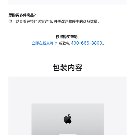
板
-
想购买多件商品？
可
你可以查看完整的送货详情，并更改购物袋中的商品数量。
调
倾
斜
获得购买帮助，
度
立即在线交流
(在
或致电
400-666-8800
。
的
新
支
窗
架
口
包装内容
的
中
分
打
期
开)
付
款
选
项)