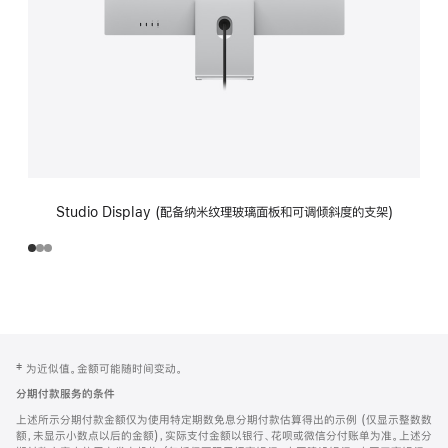
Studio Display (配备纳米纹理玻璃面板和可调倾斜度的支架)
网
脚
‡ 为近似值。金额可能随时间变动。
注
页
分期付款服务的条件
页
上述所示分期付款金额仅为使用特定期数免息分期付款估算得出的示例 (仅显示整数数
脚
额，未显示小数点以后的金额)，实际支付金额以银行、花呗或微信分付账单为准。上述分