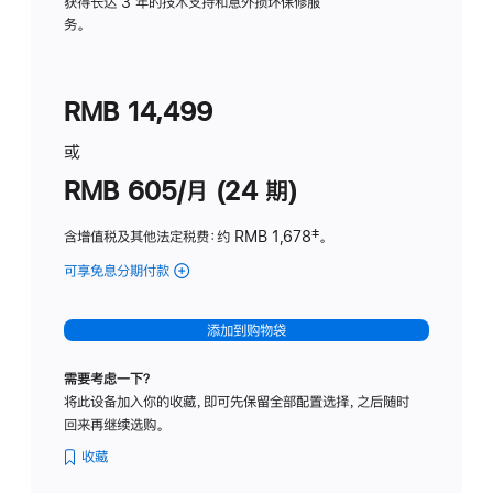
务
获得长达 3 年的技术支持和意外损坏保修服
务。
计
划
(适
RMB 14,499
用
于
或
Studio
RMB 605/月 (24 期)
Display
含增值税及其他法定税费
：约 RMB 1,678
脚
‡。
注
可享免息分期付款
(Studio
Display
-
添加到购物袋
纳
米
需要考虑一下？
纹
将此设备加入你的收藏，即可先保留全部配置选择，之后随时
理
回来再继续选购。
玻
璃
收藏
面