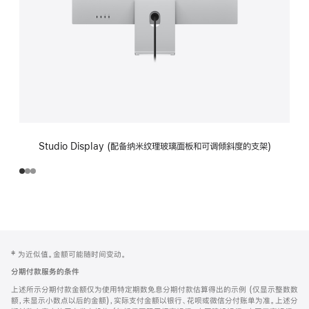
Studio Display (配备纳米纹理玻璃面板和可调倾斜度的支架)
网
脚
‡ 为近似值。金额可能随时间变动。
注
页
分期付款服务的条件
页
上述所示分期付款金额仅为使用特定期数免息分期付款估算得出的示例 (仅显示整数数
脚
额，未显示小数点以后的金额)，实际支付金额以银行、花呗或微信分付账单为准。上述分