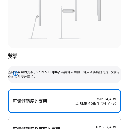
支架
选择你合用的支架。
Studio Display 有两种支架和一种支架转换器可选，以满足
展
你的各种安装需求。
开
RMB 14,499
可调倾斜度的支架
或 RMB 605/月 (24 期) 起
RMB 17,499
可调倾斜度及高‍度的支‍架