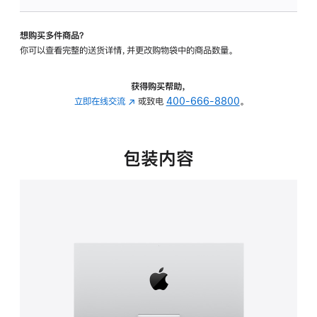
板
-
想购买多件商品？
可
你可以查看完整的送货详情，并更改购物袋中的商品数量。
调
倾
斜
获得购买帮助，
度
立即在线交流
(在
或致电
400-666-8800
。
的
新
支
窗
架
口
包装内容
的
中
分
打
期
开)
付
款
选
项)