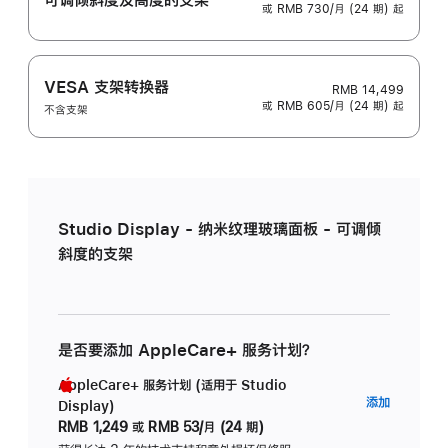
或 RMB 730/月 (24 期) 起
VESA 支架转换器
RMB 14,499
或 RMB 605/月 (24 期) 起
不含支架
Studio Display - 纳米纹理玻璃面板 - 可调倾
斜度的支架
是否要添加 AppleCare+ 服务计划？
AppleCare+ 服务计划 (适用于 Studio
AppleC
添加
Display)
服
RMB 1,249
或
RMB 53/月 (24 期)