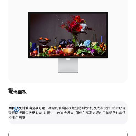
玻璃面板
两种抗反射玻璃面板可选。
标配的玻璃面板经过特别设计，反光率极低。纳米纹理
展
玻璃面板可分散反射光，从而进一步减少反光，即使在高亮光源的工作场所也能保
持出色画质。
开