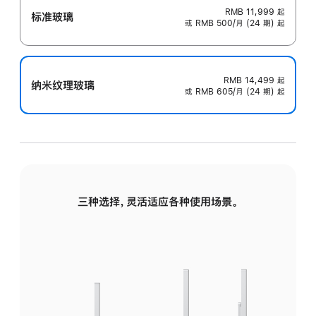
RMB 11,999
起
标准玻璃
或 RMB 500/月 (24 期) 起
RMB 14,499
起
纳米纹理玻璃
或 RMB 605/月 (24 期) 起
三种选择，灵活适应各种使用场景。
标