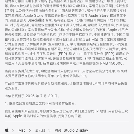
期付款方案由信用卡发卡机构 (包括但不限于招商银行、中国建设银行、中国工商银行
等，具体支持分期付款服务的可选择银行及对应分期付款方案请见付款页面)、蚂蚁金服
(花呗) 以及微信分付面向符合条件的中国大陆居民提供。部分银行会要求你通过支付
宝完成购买。Apple Store 零售店的分期付款方案可能与 Apple Store 在线商店不
同，请到店咨询 Specialist 专家。所有银行信用卡分期均需经你的信用卡发卡机构批
准；对于花呗分期，需经蚂蚁金服批准；对于微信分付分期，需经微信分付批准。如果你选
择的分期付款方案未获得信用卡发卡机构、蚂蚁金服或微信分付的批准，Apple 将不会
被告知原因。请参阅信用卡发卡机构 (包括但不限于招商银行、中国建设银行、中国工商
银行等，具体支持分期付款服务的可选择银行请见付款页面) 网站、支付宝网站和微信
分付服务页面，了解相关条件、费用和收费。订单可能需要满足特定金额要求，不同免息
分期期数对应的最低限额可能有所不同。上述分期付款服务只适用于个人消费者。企业
和教育机构客户、企业员工购买计划 (EPP) 和 Apple 员工购买计划 (EPP) 适用的分
期付款方案可能与上述方案不同，详情请参见教育商店、EPP 在线商店和企业商店。公
司信用卡无资格申请分期。招商银行分期付款单笔订单最高限额为 RMB 150000。
当商品有货并/或发货时，购物金额将计入你的信用卡、支付宝或微信分付账单。相关财
务费用将显示在你的信用卡对账单、支付宝或微信账户中。
产品按广告宣传价或标价提供分期付款服务。价格包含增值税。所有订单均可享受免费
送货服务。
此信息更新于 2026 年 7 月 30 日。
1. 重量依配置和制造工艺的不同而可能有所差异。
我们会使用你所在位置，为你更快显示送货选项。我们通过你的 IP 地址，或者你在上次
访问 Apple 网站时输入的位置信息，找到了你的位置。
Mac
显示器
购买 Studio Display