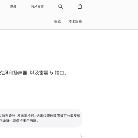
配件
技术支持
概览
技术规格
级麦克风和扬声器，以及雷雳 5 端口。
过特别设计，反光率极低。纳米纹理玻璃面板可分散反射
作场所也能保持出色画质。