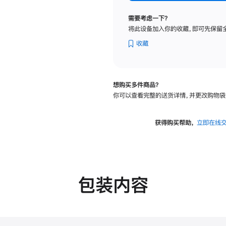
纳
米
需要考虑一下？
纹
将此设备加入你的收藏，即可先保留
理
玻
收藏
璃
面
板
想购买多件商品？
-
你可以查看完整的送货详情，并更改购物袋
可
调
倾
获得购买帮助，
立即在线
斜
度
的
支
架
包装内容
的
分
期
付
款