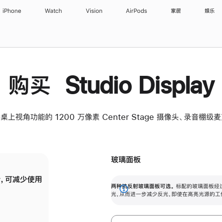
iPhone
Watch
Vision
AirPods
家居
娱乐
购买 Studio Display
桌上视角功能的 1200 万像素 Center Stage 摄像头、录音棚
玻璃面板
，可减少使用
纳米纹理玻璃面板可进一步减少反光，即使在
两种抗反射玻璃面板可选。
标配的玻璃面板经
。
有高亮光源的场所使用，也能保持出色画质。
展
光，从而进一步减少反光，即使在高亮光源的工
开