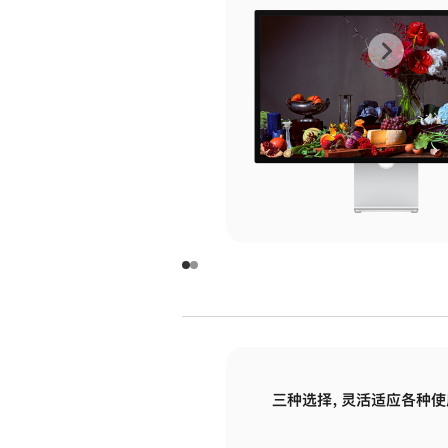
上
下
一
一
张
张
图
图
库
库
图
图
片
片
-
-
玻
玻
璃
璃
三种选择，灵活适应各种使
面
面
板
板