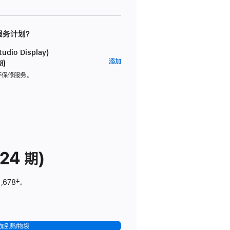
 服务计划？
dio Display)
AppleCare+
添加
期)
服
坏保修服务。
务
计
划
(适
用
于
24 期)
Studio
Display)
,678
脚
‡。
注
加到购物袋