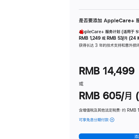
是否要添加 AppleCare+
AppleCare+ 服务计划 (适用于 Stu
RMB 1,249
或
RMB 53/月 (24 
获得长达 3 年的技术支持和意外损
RMB 14,499
或
RMB 605/月 (
含增值税及其他法定税费
：约 RMB 1
可享免息分期付款
(Studio
Display
-
添