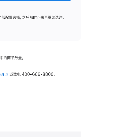
全部配置选择，之后随时回来再继续选购。
中的商品数量。
交流
(在
或致电
400-666-8800。
新
窗
口
中
打
开)