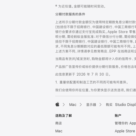
网
脚
‡ 为近似值。金额可能随时间变动。
注
页
分期付款服务的条件
页
上述所示分期付款金额仅为使用特定期数免息分期付款估
脚
(包括但不限于招商银行、中国建设银行、中国工商银行
银行会要求你通过支付宝完成购买。Apple Store 零
呗分期，需经蚂蚁金服批准；对于微信分付分期，需经微信
括但不限于招商银行、中国建设银行、中国工商银行等，
求，不同免息分期期数对应的最低限额可能有所不同。上述分
上述方案不同，详情请参见教育商店、EPP 在线商店和
当商品有货并/或发货时，购物金额将计入你的信用卡、
产品按广告宣传价或标价提供分期付款服务。价格包含
此信息更新于 2026 年 7 月 30 日。
1. 重量依配置和制造工艺的不同而可能有所差异。
我们会使用你所在位置，为你更快显示送货选项。我们通过你
Mac
显示器
购买 Studio Displ
Apple
选购及了解
账户
商店
管理你的 App
Mac
Apple Stor