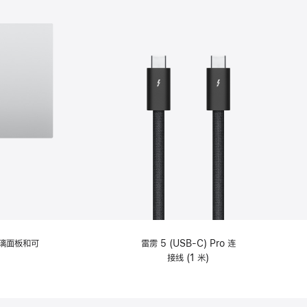
选
项)
理玻璃面板和可
雷雳 5 (USB-C) Pro 连
接线 (1 米)