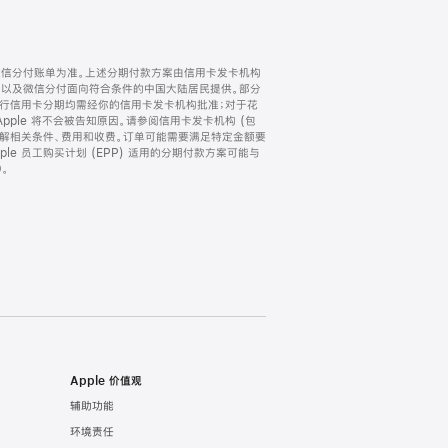
微信分付账单为准。上述分期付款方案由信用卡发卡机构
) 以及微信分付面向符合条件的中国大陆居民提供。部分
家。所有银行信用卡分期均需经你的信用卡发卡机构批准；对于花
ple 将不会被告知原因。请参阅信用卡发卡机构 (包
了解相关条件、费用和收费。订单可能需要满足特定金额要
e 员工购买计划 (EPP) 适用的分期付款方案可能与
。
Apple 价值观
辅助功能
环境责任