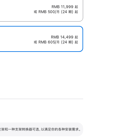
RMB 11,999
起
或 RMB 500/月 (24 期) 起
RMB 14,499
起
或 RMB 605/月 (24 期) 起
配可调倾斜度及高度的支架，额外增加 105
VESA 支架转换器
 有两种支架和一种支架转换器可选，以满足你的各种安装需求。
毫米的高度调节范围。
容的支架 (未随附)