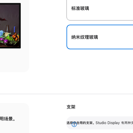
标准玻璃
纳米纹理玻璃
支架
用场景。
标配可调倾斜度的支架，提供 30 度的倾斜度
选
选择你合用的支架。
Studio Display
调节范围。
展