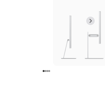
上
下
一
一
张
张
图
图
库
库
图
图
片
片
-
-
支
支
架
架