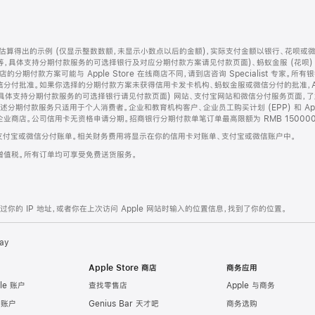
算得出的示例 (仅显示整数数额，未显示小数点以后的金额)，实际支付金额以银行、花呗或
等，具体支持分期付款服务的可选择银行及对应分期付款方案请见付款页面)、蚂蚁金服 (花呗
售店的分期付款方案可能与 Apple Store 在线商店不同，请到店咨询 Specialist 专
分付批准。如果你选择的分期付款方案未获得信用卡发卡机构、蚂蚁金服或微信分付的批准，Ap
具体支持分期付款服务的可选择银行请见付款页面) 网站、支付宝网站和微信分付服务页面，
期付款服务只适用于个人消费者。企业和教育机构客户、企业员工购买计划 (EPP) 和 Appl
企业商店。公司信用卡无资格申请分期。招商银行分期付款单笔订单最高限额为 RMB 150000
支付宝或微信分付账单。相关财务费用将显示在你的信用卡对账单、支付宝或微信账户中。
增值税。所有订单均可享受免费送货服务。
的 IP 地址，或者你在上次访问 Apple 网站时输入的位置信息，找到了你的位置。
ay
Apple Store 商店
商务应用
le 账户
查找零售店
Apple 与商务
e 账户
Genius Bar 天才吧
商务选购