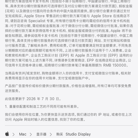
期付款方案由信用卡发卡机构 (包括但不限于招商银行、中国建设银行、中国工商银行
等，具体支持分期付款服务的可选择银行及对应分期付款方案请见付款页面)、蚂蚁金服
(花呗) 以及微信分付面向符合条件的中国大陆居民提供。部分银行会要求你通过支付
宝完成购买。Apple Store 零售店的分期付款方案可能与 Apple Store 在线商店不
同，请到店咨询 Specialist 专家。所有银行信用卡分期均需经你的信用卡发卡机构批
准；对于花呗分期，需经蚂蚁金服批准；对于微信分付分期，需经微信分付批准。如果你选
择的分期付款方案未获得信用卡发卡机构、蚂蚁金服或微信分付的批准，Apple 将不会
被告知原因。请参阅信用卡发卡机构 (包括但不限于招商银行、中国建设银行、中国工商
银行等，具体支持分期付款服务的可选择银行请见付款页面) 网站、支付宝网站和微信
分付服务页面，了解相关条件、费用和收费。订单可能需要满足特定金额要求，不同免息
分期期数对应的最低限额可能有所不同。上述分期付款服务只适用于个人消费者。企业
和教育机构客户、企业员工购买计划 (EPP) 和 Apple 员工购买计划 (EPP) 适用的分
期付款方案可能与上述方案不同，详情请参见教育商店、EPP 在线商店和企业商店。公
司信用卡无资格申请分期。招商银行分期付款单笔订单最高限额为 RMB 150000。
当商品有货并/或发货时，购物金额将计入你的信用卡、支付宝或微信分付账单。相关财
务费用将显示在你的信用卡对账单、支付宝或微信账户中。
产品按广告宣传价或标价提供分期付款服务。价格包含增值税。所有订单均可享受免费
送货服务。
此信息更新于 2026 年 7 月 30 日。
1. 重量依配置和制造工艺的不同而可能有所差异。
我们会使用你所在位置，为你更快显示送货选项。我们通过你的 IP 地址，或者你在上次
访问 Apple 网站时输入的位置信息，找到了你的位置。
Mac
显示器
购买 Studio Display