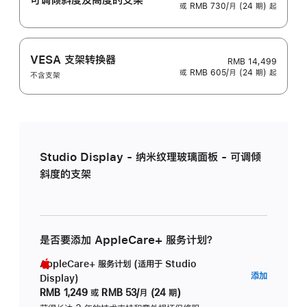
或 RMB 730/月 (24 期) 起
VESA 支架转换器
RMB 14,499
或 RMB 605/月 (24 期) 起
不含支架
Studio Display - 纳米纹理玻璃面板 - 可调倾
斜度的支架
是否要添加 AppleCare+ 服务计划？
AppleCare+ 服务计划 (适用于 Studio
AppleC
添加
Display)
服
RMB 1,249
或
RMB 53/月 (24 期)