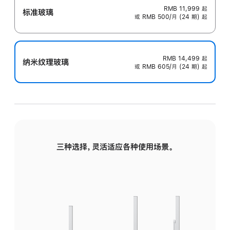
RMB 11,999
起
标准玻璃
或 RMB 500/月 (24 期) 起
RMB 14,499
起
纳米纹理玻璃
或 RMB 605/月 (24 期) 起
三种选择，灵活适应各种使用场景。
标