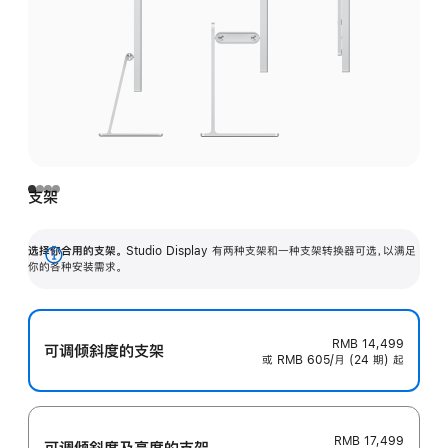
支架
选择你合用的支架。
Studio Display 有两种支架和一种支架转换器可选，以满足
展
你的各种安装需求。
开
RMB 14,499
可调倾斜度的支架
或 RMB 605/月 (24 期) 起
RMB 17,499
可调倾斜度及高‍度的支‍架