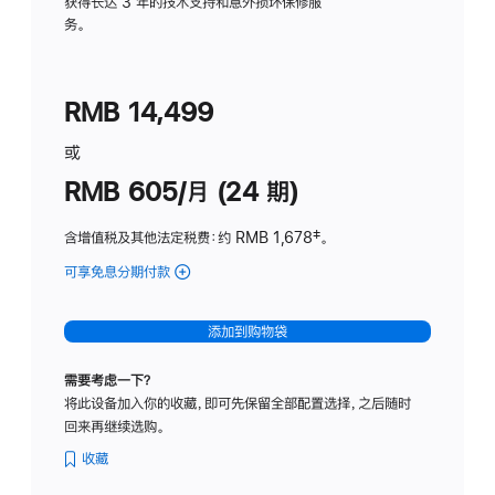
务
获得长达 3 年的技术支持和意外损坏保修服
务。
计
划
(适
RMB 14,499
用
于
或
Studio
RMB 605/月 (24 期)
Display
含增值税及其他法定税费
：约 RMB 1,678
脚
‡。
注
可享免息分期付款
(Studio
Display
-
添加到购物袋
纳
米
需要考虑一下？
纹
将此设备加入你的收藏，即可先保留全部配置选择，之后随时
理
回来再继续选购。
玻
璃
收藏
面