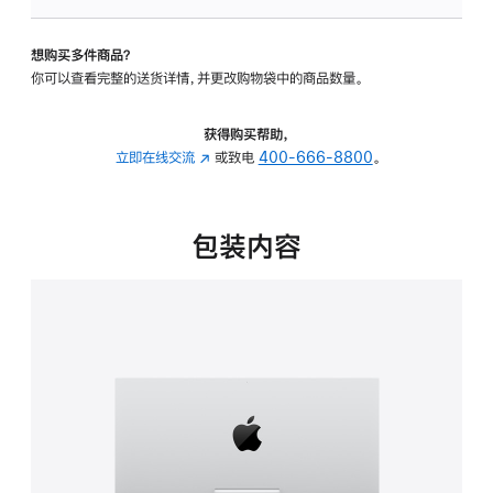
板
-
想购买多件商品？
可
你可以查看完整的送货详情，并更改购物袋中的商品数量。
调
倾
斜
获得购买帮助，
度
立即在线交流
(在
或致电
400-666-8800
。
的
新
支
窗
架
口
包装内容
的
中
分
打
期
开)
付
款
选
项)