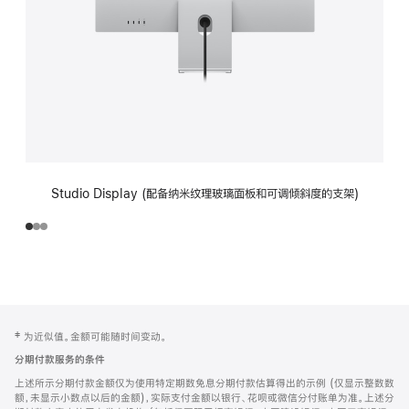
Studio Display (配备纳米纹理玻璃面板和可调倾斜度的支架)
网
脚
‡ 为近似值。金额可能随时间变动。
注
页
分期付款服务的条件
页
上述所示分期付款金额仅为使用特定期数免息分期付款估算得出的示例 (仅显示整数数
脚
额，未显示小数点以后的金额)，实际支付金额以银行、花呗或微信分付账单为准。上述分