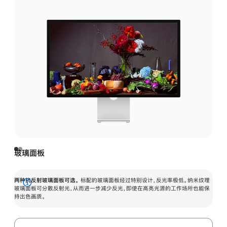
玻璃面板
两种抗反射玻璃面板可选。
标配的玻璃面板经过特别设计，反光率极低。纳米纹理
展
玻璃面板可分散反射光，从而进一步减少反光，即使在高亮光源的工作场所也能保
持出色画质。
开