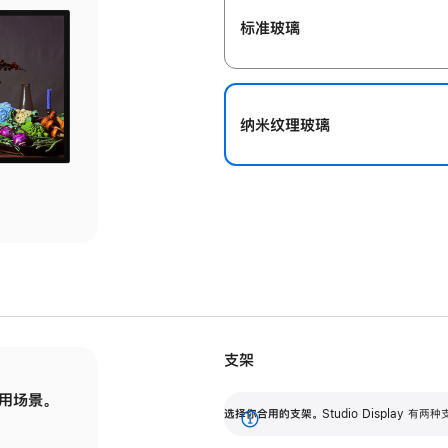
标准玻璃
纳米纹理玻璃
支架
用场景。
标配可调倾斜度的支架，提供 30 度的倾斜度
选
选择你合用的支架。
Studio Display
调节范围。
展