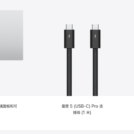
选
项)
理玻璃面板和可
雷雳 5 (USB-C) Pro 连
接线 (1 米)