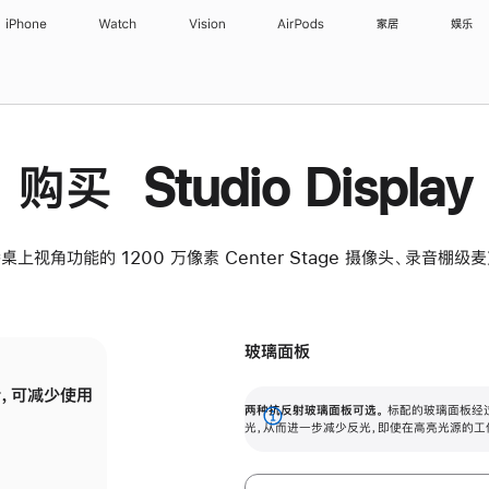
iPhone
Watch
Vision
AirPods
家居
娱乐
购买 Studio Display
桌上视角功能的 1200 万像素 Center Stage 摄像头、录音棚
玻璃面板
，可减少使用
纳米纹理玻璃面板可进一步减少反光，即使在
两种抗反射玻璃面板可选。
标配的玻璃面板经
。
有高亮光源的场所使用，也能保持出色画质。
展
光，从而进一步减少反光，即使在高亮光源的工
开