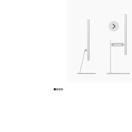
上
下
一
一
张
张
图
图
库
库
图
图
片
片
-
-
支
支
架
架