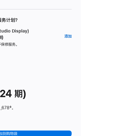
 服务计划？
dio Display)
AppleCare+
添加
期)
服
坏保修服务。
务
计
划
(适
用
于
24 期)
Studio
Display)
,678
脚
‡。
注
加到购物袋