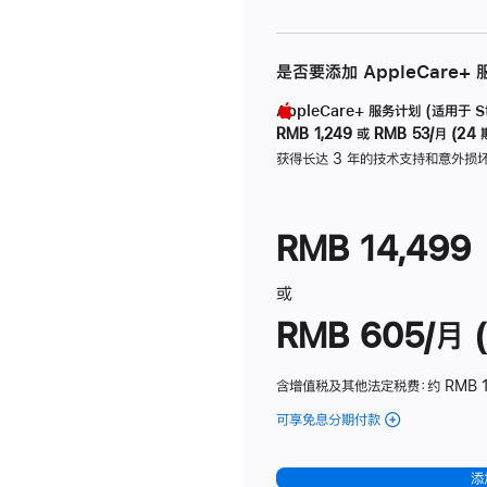
是否要添加 AppleCare+
AppleCare+ 服务计划 (适用于 Stu
RMB 1,249
或
RMB 53/月 (24 
获得长达 3 年的技术支持和意外损
RMB 14,499
或
RMB 605/月 (
含增值税及其他法定税费
：约 RMB 1
可享免息分期付款
(Studio
Display
-
添