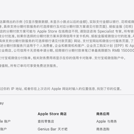
算得出的示例 (仅显示整数数额，未显示小数点以后的金额)，实际支付金额以银行、花呗或
等，具体支持分期付款服务的可选择银行及对应分期付款方案请见付款页面)、蚂蚁金服 (花呗
售店的分期付款方案可能与 Apple Store 在线商店不同，请到店咨询 Specialist 专
分付批准。如果你选择的分期付款方案未获得信用卡发卡机构、蚂蚁金服或微信分付的批准，Ap
具体支持分期付款服务的可选择银行请见付款页面) 网站、支付宝网站和微信分付服务页面，
期付款服务只适用于个人消费者。企业和教育机构客户、企业员工购买计划 (EPP) 和 Appl
企业商店。公司信用卡无资格申请分期。招商银行分期付款单笔订单最高限额为 RMB 150000
支付宝或微信分付账单。相关财务费用将显示在你的信用卡对账单、支付宝或微信账户中。
增值税。所有订单均可享受免费送货服务。
的 IP 地址，或者你在上次访问 Apple 网站时输入的位置信息，找到了你的位置。
ay
Apple Store 商店
商务应用
le 账户
查找零售店
Apple 与商务
e 账户
Genius Bar 天才吧
商务选购