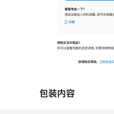
纳
米
需要考虑一下？
纹
将此设备加入你的收藏，即可先保留
理
玻
收藏
璃
面
板
想购买多件商品？
-
你可以查看完整的送货详情，并更改购物袋
可
调
倾
获得购买帮助，
立即在线
斜
度
的
支
架
包装内容
的
分
期
付
款