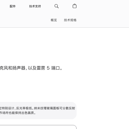
配件
技术支持
概览
技术规格
级麦克风和扬声器，以及雷雳 5 端口。
过特别设计，反光率极低。纳米纹理玻璃面板可分散反射
作场所也能保持出色画质。