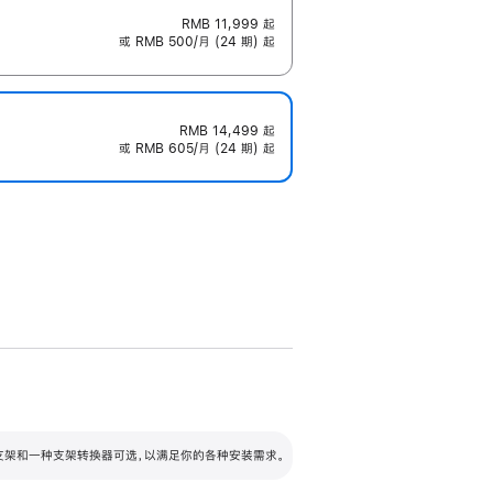
RMB 11,999
起
或 RMB 500/月 (24 期) 起
RMB 14,499
起
或 RMB 605/月 (24 期) 起
配可调倾斜度及高度的支架，额外增加 105
VESA 支架转换器
 有两种支架和一种支架转换器可选，以满足你的各种安装需求。
毫米的高度调节范围。
容的支架 (未随附)