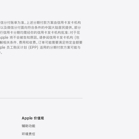
微信分付账单为准。上述分期付款方案由信用卡发卡机构
) 以及微信分付面向符合条件的中国大陆居民提供。部分
家。所有银行信用卡分期均需经你的信用卡发卡机构批准；对于花
ple 将不会被告知原因。请参阅信用卡发卡机构 (包
了解相关条件、费用和收费。订单可能需要满足特定金额要
e 员工购买计划 (EPP) 适用的分期付款方案可能与
。
Apple 价值观
辅助功能
环境责任