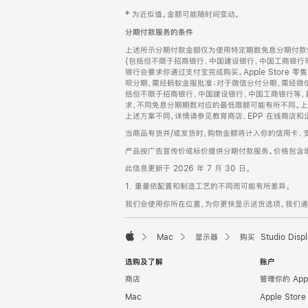
网
脚
‡ 为近似值。金额可能随时间变动。
注
页
分期付款服务的条件
页
上述所示分期付款金额仅为使用特定期数免息分期付款估
脚
(包括但不限于招商银行、中国建设银行、中国工商银行
银行会要求你通过支付宝完成购买。Apple Store 零
呗分期，需经蚂蚁金服批准；对于微信分付分期，需经微信
括但不限于招商银行、中国建设银行、中国工商银行等，
求，不同免息分期期数对应的最低限额可能有所不同。上述分
上述方案不同，详情请参见教育商店、EPP 在线商店和
当商品有货并/或发货时，购物金额将计入你的信用卡、
产品按广告宣传价或标价提供分期付款服务。价格包含
此信息更新于 2026 年 7 月 30 日。
1. 重量依配置和制造工艺的不同而可能有所差异。
我们会使用你所在位置，为你更快显示送货选项。我们通过你
Mac
显示器
购买 Studio Displ
Apple
选购及了解
账户
商店
管理你的 App
Mac
Apple Stor