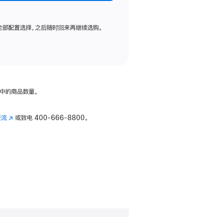
全部配置选择，之后随时回来再继续选购。
中的商品数量。
交流
(在
或致电
400-666-8800。
新
窗
口
中
打
开)