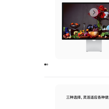
上
下
一
一
张
张
图
图
库
库
图
图
片
片
-
-
玻
玻
璃
璃
三种选择，灵活适应各种使
面
面
板
板