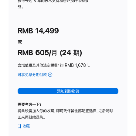
务
获得长达 3 年的技术支持和意外损坏保修服
务。
计
划
(适
RMB 14,499
用
于
或
Studio
RMB 605/月 (24 期)
Display
含增值税及其他法定税费
：约 RMB 1,678
脚
‡。
注
可享免息分期付款
(Studio
Display
-
添加到购物袋
纳
米
需要考虑一下？
纹
将此设备加入你的收藏，即可先保留全部配置选择，之后随时
理
回来再继续选购。
玻
璃
收藏
面