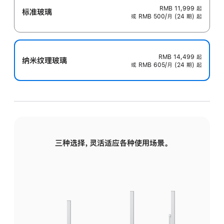
RMB 11,999
起
标准玻璃
或 RMB 500/月 (24 期) 起
RMB 14,499
起
纳米纹理玻璃
或 RMB 605/月 (24 期) 起
三种选择，灵活适应各种使用场景。
标