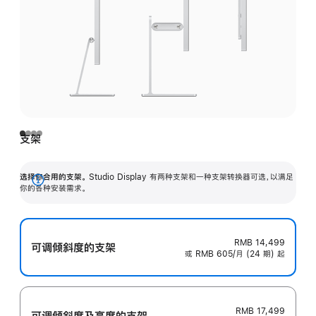
支架
选择你合用的支架。
Studio Display 有两种支架和一种支架转换器可选，以满足
展
你的各种安装需求。
开
RMB 14,499
可调倾斜度的支架
或 RMB 605/月 (24 期) 起
RMB 17,499
可调倾斜度及高‍度的支‍架