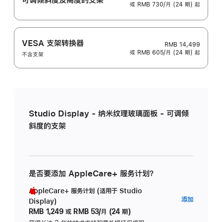
或 RMB 730/月 (24 期) 起
VESA 支架转换器
RMB 14,499
或 RMB 605/月 (24 期) 起
不含支架
Studio Display - 纳米纹理玻璃面板 - 可调倾
斜度的支架
是否要添加 AppleCare+ 服务计划？
AppleCare+ 服务计划 (适用于 Studio
AppleC
添加
Display)
服
RMB 1,249
或
RMB 53/月 (24 期)