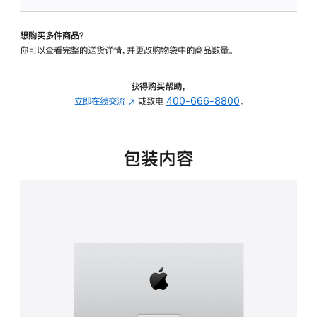
板
-
想购买多件商品？
可
你可以查看完整的送货详情，并更改购物袋中的商品数量。
调
倾
斜
获得购买帮助，
度
立即在线交流
(在
或致电
400-666-8800
。
的
新
支
窗
架
口
包装内容
的
中
分
打
期
开)
付
款
选
项)