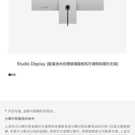
Studio Display (配备纳米纹理玻璃面板和可调倾斜度的支架)
网
脚
‡ 为近似值。金额可能随时间变动。
注
页
分期付款服务的条件
页
上述所示分期付款金额仅为使用特定期数免息分期付款估算得出的示例 (仅显示整数数
脚
额，未显示小数点以后的金额)，实际支付金额以银行、花呗或微信分付账单为准。上述分