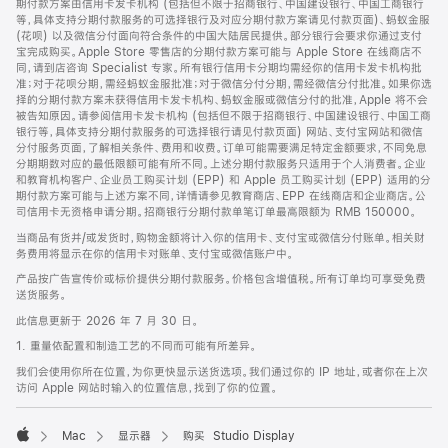
期付款方案由信用卡发卡机构 (包括但不限于招商银行、中国建设银行、中国工商银行
等，具体支持分期付款服务的可选择银行及对应分期付款方案请见付款页面)、蚂蚁金服
(花呗) 以及微信分付面向符合条件的中国大陆居民提供。部分银行会要求你通过支付
宝完成购买。Apple Store 零售店的分期付款方案可能与 Apple Store 在线商店不
同，请到店咨询 Specialist 专家。所有银行信用卡分期均需经你的信用卡发卡机构批
准；对于花呗分期，需经蚂蚁金服批准；对于微信分付分期，需经微信分付批准。如果你选
择的分期付款方案未获得信用卡发卡机构、蚂蚁金服或微信分付的批准，Apple 将不会
被告知原因。请参阅信用卡发卡机构 (包括但不限于招商银行、中国建设银行、中国工商
银行等，具体支持分期付款服务的可选择银行请见付款页面) 网站、支付宝网站和微信
分付服务页面，了解相关条件、费用和收费。订单可能需要满足特定金额要求，不同免息
分期期数对应的最低限额可能有所不同。上述分期付款服务只适用于个人消费者。企业
和教育机构客户、企业员工购买计划 (EPP) 和 Apple 员工购买计划 (EPP) 适用的分
期付款方案可能与上述方案不同，详情请参见教育商店、EPP 在线商店和企业商店。公
司信用卡无资格申请分期。招商银行分期付款单笔订单最高限额为 RMB 150000。
当商品有货并/或发货时，购物金额将计入你的信用卡、支付宝或微信分付账单。相关财
务费用将显示在你的信用卡对账单、支付宝或微信账户中。
产品按广告宣传价或标价提供分期付款服务。价格包含增值税。所有订单均可享受免费
送货服务。
此信息更新于 2026 年 7 月 30 日。
1. 重量依配置和制造工艺的不同而可能有所差异。
我们会使用你所在位置，为你更快显示送货选项。我们通过你的 IP 地址，或者你在上次
访问 Apple 网站时输入的位置信息，找到了你的位置。
Mac
显示器
购买 Studio Display