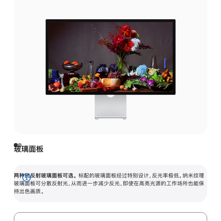
玻璃面板
两种抗反射玻璃面板可选。
标配的玻璃面板经过特别设计，反光率极低。纳米纹理
展
玻璃面板可分散反射光，从而进一步减少反光，即使在高亮光源的工作场所也能保
持出色画质。
开