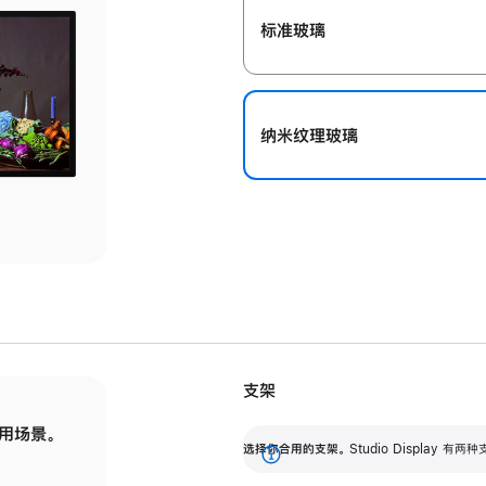
标准玻璃
纳米纹理玻璃
支架
用场景。
标配可调倾斜度的支架，提供 30 度的倾斜度
选
选择你合用的支架。
Studio Display
调节范围。
展