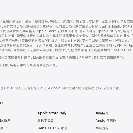
算得出的示例 (仅显示整数数额，未显示小数点以后的金额)，实际支付金额以银行、花呗或
等，具体支持分期付款服务的可选择银行及对应分期付款方案请见付款页面)、蚂蚁金服 (花呗
售店的分期付款方案可能与 Apple Store 在线商店不同，请到店咨询 Specialist 专
分付批准。如果你选择的分期付款方案未获得信用卡发卡机构、蚂蚁金服或微信分付的批准，Ap
具体支持分期付款服务的可选择银行请见付款页面) 网站、支付宝网站和微信分付服务页面，
期付款服务只适用于个人消费者。企业和教育机构客户、企业员工购买计划 (EPP) 和 Appl
企业商店。公司信用卡无资格申请分期。招商银行分期付款单笔订单最高限额为 RMB 150000
支付宝或微信分付账单。相关财务费用将显示在你的信用卡对账单、支付宝或微信账户中。
增值税。所有订单均可享受免费送货服务。
的 IP 地址，或者你在上次访问 Apple 网站时输入的位置信息，找到了你的位置。
ay
Apple Store 商店
商务应用
le 账户
查找零售店
Apple 与商务
e 账户
Genius Bar 天才吧
商务选购