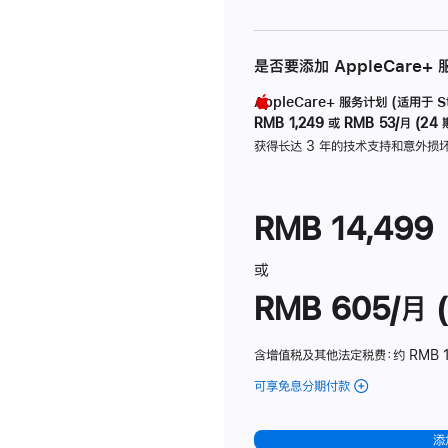
是否要添加 AppleCare+
AppleCare+ 服务计划 (适用于 Stu
RMB 1,249
或
RMB 53/月 (24 
获得长达 3 年的技术支持和意外损
RMB 14,499
或
RMB 605/月 (
含增值税及其他法定税费
：约 RMB 1
可享免息分期付款
(Studio
Display
-
添