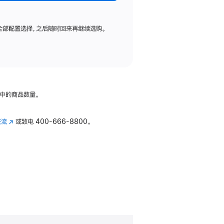
全部配置选择，之后随时回来再继续选购。
中的商品数量。
交流
(在
或致电
400-666-8800。
新
窗
口
中
打
开)