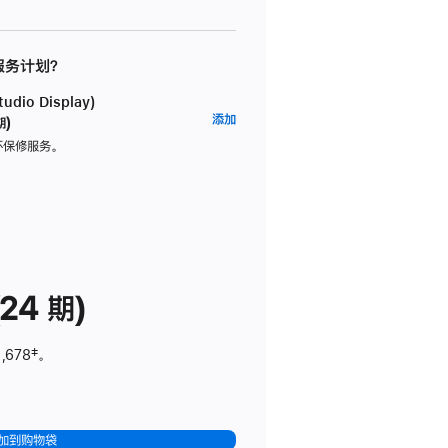
 服务计划？
dio Display)
AppleCare+
添加
期)
服
坏保修服务。
务
计
划
(适
用
于
24 期)
Studio
Display)
,678
脚
‡。
注
加到购物袋