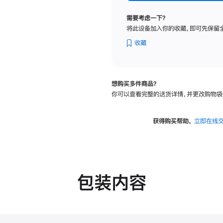
纳
米
需要考虑一下？
纹
将此设备加入你的收藏，即可先保留
理
玻
收藏
璃
面
板
想购买多件商品？
-
你可以查看完整的送货详情，并更改购物袋
可
调
倾
获得购买帮助，
立即在线
斜
度
的
支
架
包装内容
的
分
期
付
款