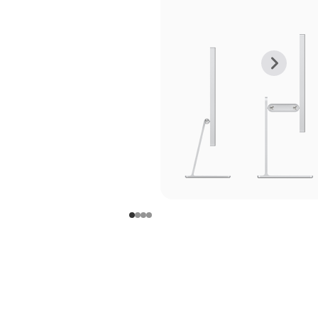
上
下
一
一
张
张
图
图
库
库
图
图
片
片
-
-
支
支
架
架