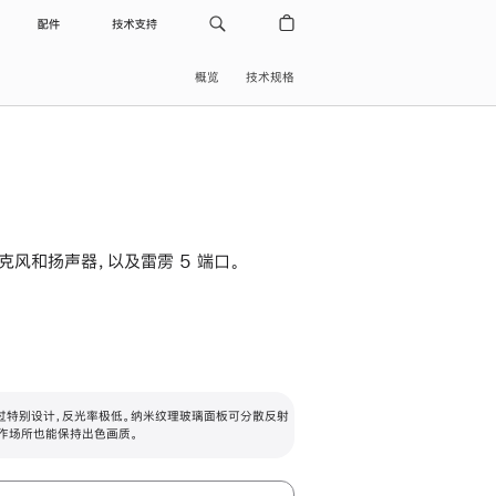
配件
技术支持
概览
技术规格
级麦克风和扬声器，以及雷雳 5 端口。
过特别设计，反光率极低。纳米纹理玻璃面板可分散反射
作场所也能保持出色画质。