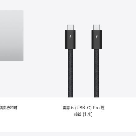
选
项)
理玻璃面板和可
雷雳 5 (USB-C) Pro 连
接线 (1 米)