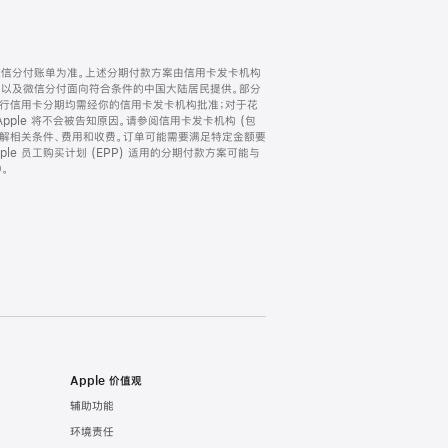
微信分付账单为准。上述分期付款方案由信用卡发卡机构
) 以及微信分付面向符合条件的中国大陆居民提供。部分
家。所有银行信用卡分期均需经你的信用卡发卡机构批准；对于花
ple 将不会被告知原因。请参阅信用卡发卡机构 (包
了解相关条件、费用和收费。订单可能需要满足特定金额要
e 员工购买计划 (EPP) 适用的分期付款方案可能与
。
Apple 价值观
辅助功能
环境责任