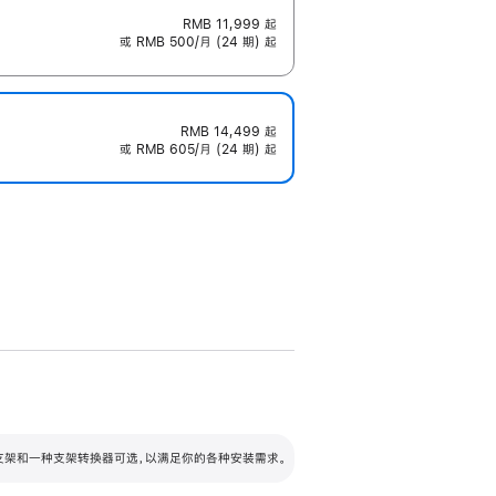
RMB 11,999
起
或 RMB 500/月 (24 期) 起
RMB 14,499
起
或 RMB 605/月 (24 期) 起
配可调倾斜度及高度的支架，额外增加 105
VESA 支架转换器
 有两种支架和一种支架转换器可选，以满足你的各种安装需求。
毫米的高度调节范围。
容的支架 (未随附)