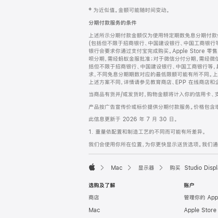
网
脚
‡ 为近似值。金额可能随时间变动。
注
页
分期付款服务的条件
页
上述所示分期付款金额仅为使用特定期数免息分期付款估
脚
(包括但不限于招商银行、中国建设银行、中国工商银行
银行会要求你通过支付宝完成购买。Apple Store 零
呗分期，需经蚂蚁金服批准；对于微信分付分期，需经微信
括但不限于招商银行、中国建设银行、中国工商银行等，
求，不同免息分期期数对应的最低限额可能有所不同。上述分
上述方案不同，详情请参见教育商店、EPP 在线商店和
当商品有货并/或发货时，购物金额将计入你的信用卡、
产品按广告宣传价或标价提供分期付款服务。价格包含
此信息更新于 2026 年 7 月 30 日。
1. 重量依配置和制造工艺的不同而可能有所差异。
我们会使用你所在位置，为你更快显示送货选项。我们通过你
Mac
显示器
购买 Studio Displ
Apple
选购及了解
账户
商店
管理你的 App
Mac
Apple Stor