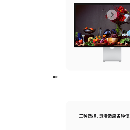
上
下
一
一
张
张
图
图
库
库
图
图
片
片
-
-
玻
玻
璃
璃
三种选择，灵活适应各种使
面
面
板
板