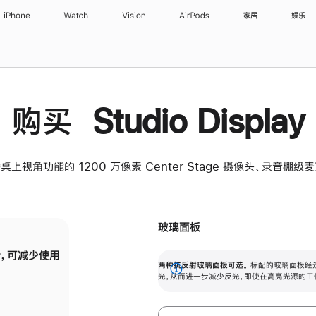
iPhone
Watch
Vision
AirPods
家居
娱乐
购买 Studio Display
桌上视角功能的 1200 万像素 Center Stage 摄像头、录音棚
玻璃面板
，可减少使用
纳米纹理玻璃面板可进一步减少反光，即使在
两种抗反射玻璃面板可选。
标配的玻璃面板经
。
有高亮光源的场所使用，也能保持出色画质。
展
光，从而进一步减少反光，即使在高亮光源的工
开