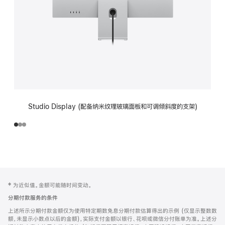
Studio Display (配备纳米纹理玻璃面板和可调倾斜度的支架)
网
脚
‡ 为近似值。金额可能随时间变动。
注
页
分期付款服务的条件
页
上述所示分期付款金额仅为使用特定期数免息分期付款估算得出的示例 (仅显示整数数
脚
额，未显示小数点以后的金额)，实际支付金额以银行、花呗或微信分付账单为准。上述分