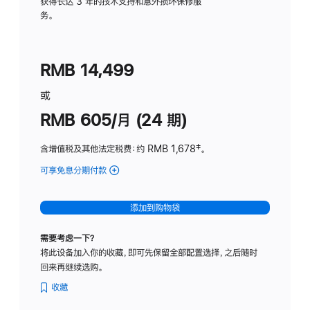
务
获得长达 3 年的技术支持和意外损坏保修服
务。
计
划
(适
RMB 14,499
用
于
或
Studio
RMB 605/月 (24 期)
Display
含增值税及其他法定税费
：约 RMB 1,678
脚
‡。
注
可享免息分期付款
(Studio
Display
-
添加到购物袋
纳
米
需要考虑一下？
纹
将此设备加入你的收藏，即可先保留全部配置选择，之后随时
理
回来再继续选购。
玻
璃
收藏
面