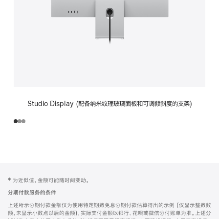
Studio Display (配备纳米纹理玻璃面板和可调倾斜度的支架)
网
脚
‡ 为近似值。金额可能随时间变动。
注
页
分期付款服务的条件
页
上述所示分期付款金额仅为使用特定期数免息分期付款估算得出的示例 (仅显示整数数
脚
额，未显示小数点以后的金额)，实际支付金额以银行、花呗或微信分付账单为准。上述分