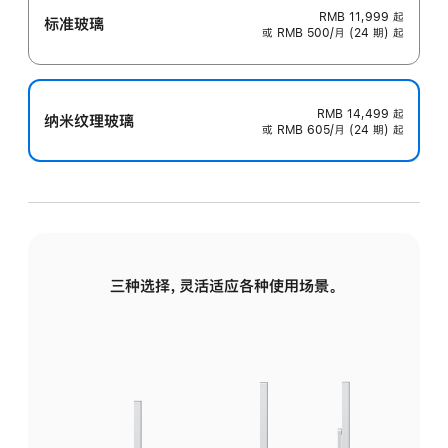
RMB 11,999
起
标准玻璃
或 RMB 500/月 (24 期) 起
RMB 14,499
起
纳米纹理玻璃
或 RMB 605/月 (24 期) 起
三种选择，灵活适应各种使用场景。
标