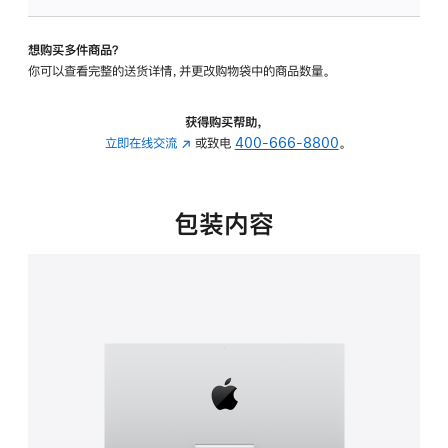
板
-
想购买多件商品？
可
你可以查看完整的送货详情，并更改购物袋中的商品数量。
调
倾
斜
获得购买帮助，
度
立即在线交流
(在
或致电
400-666-8800
。
的
新
支
窗
架
口
包装内容
的
中
分
打
期
开)
付
款
选
项)