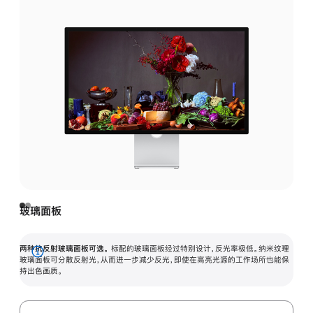
玻璃面板
两种抗反射玻璃面板可选。
标配的玻璃面板经过特别设计，反光率极低。纳米纹理
展
玻璃面板可分散反射光，从而进一步减少反光，即使在高亮光源的工作场所也能保
持出色画质。
开