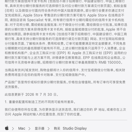
期付款方案由信用卡发卡机构 (包括但不限于招商银行、中国建设银行、中国工商银行
等，具体支持分期付款服务的可选择银行及对应分期付款方案请见付款页面)、蚂蚁金服
(花呗) 以及微信分付面向符合条件的中国大陆居民提供。部分银行会要求你通过支付
宝完成购买。Apple Store 零售店的分期付款方案可能与 Apple Store 在线商店不
同，请到店咨询 Specialist 专家。所有银行信用卡分期均需经你的信用卡发卡机构批
准；对于花呗分期，需经蚂蚁金服批准；对于微信分付分期，需经微信分付批准。如果你选
择的分期付款方案未获得信用卡发卡机构、蚂蚁金服或微信分付的批准，Apple 将不会
被告知原因。请参阅信用卡发卡机构 (包括但不限于招商银行、中国建设银行、中国工商
银行等，具体支持分期付款服务的可选择银行请见付款页面) 网站、支付宝网站和微信
分付服务页面，了解相关条件、费用和收费。订单可能需要满足特定金额要求，不同免息
分期期数对应的最低限额可能有所不同。上述分期付款服务只适用于个人消费者。企业
和教育机构客户、企业员工购买计划 (EPP) 和 Apple 员工购买计划 (EPP) 适用的分
期付款方案可能与上述方案不同，详情请参见教育商店、EPP 在线商店和企业商店。公
司信用卡无资格申请分期。招商银行分期付款单笔订单最高限额为 RMB 150000。
当商品有货并/或发货时，购物金额将计入你的信用卡、支付宝或微信分付账单。相关财
务费用将显示在你的信用卡对账单、支付宝或微信账户中。
产品按广告宣传价或标价提供分期付款服务。价格包含增值税。所有订单均可享受免费
送货服务。
此信息更新于 2026 年 7 月 30 日。
1. 重量依配置和制造工艺的不同而可能有所差异。
我们会使用你所在位置，为你更快显示送货选项。我们通过你的 IP 地址，或者你在上次
访问 Apple 网站时输入的位置信息，找到了你的位置。
Mac
显示器
购买 Studio Display