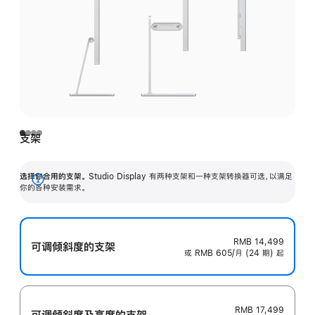
支架
选择你合用的支架。
Studio Display 有两种支架和一种支架转换器可选，以满足
展
你的各种安装需求。
开
RMB 14,499
可调倾斜度的支架
或 RMB 605/月 (24 期) 起
RMB 17,499
可调倾斜度及高‍度的支‍架