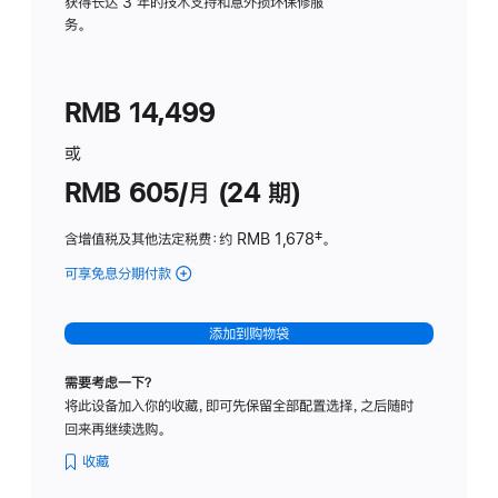
务
获得长达 3 年的技术支持和意外损坏保修服
务。
计
划
(适
RMB 14,499
用
于
或
Studio
RMB 605/月 (24 期)
Display
含增值税及其他法定税费
：约 RMB 1,678
脚
‡。
注
可享免息分期付款
(Studio
Display
-
添加到购物袋
纳
米
需要考虑一下？
纹
将此设备加入你的收藏，即可先保留全部配置选择，之后随时
理
回来再继续选购。
玻
璃
收藏
面