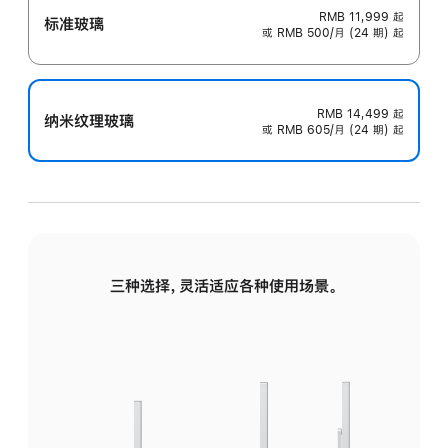
RMB 11,999
起
标准玻璃
或 RMB 500/月 (24 期) 起
RMB 14,499
起
纳米纹理玻璃
或 RMB 605/月 (24 期) 起
三种选择，灵活适应各种使用场景。
标