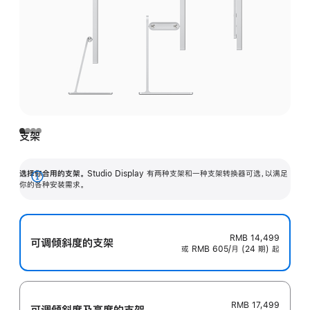
支架
选择你合用的支架。
Studio Display 有两种支架和一种支架转换器可选，以满足
展
你的各种安装需求。
开
RMB 14,499
可调倾斜度的支架
或 RMB 605/月 (24 期) 起
RMB 17,499
可调倾斜度及高‍度的支‍架