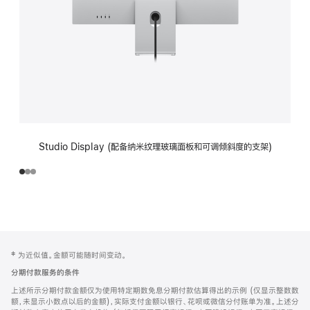
Studio Display (配备纳米纹理玻璃面板和可调倾斜度的支架)
网
脚
‡ 为近似值。金额可能随时间变动。
注
页
分期付款服务的条件
页
上述所示分期付款金额仅为使用特定期数免息分期付款估算得出的示例 (仅显示整数数
脚
额，未显示小数点以后的金额)，实际支付金额以银行、花呗或微信分付账单为准。上述分