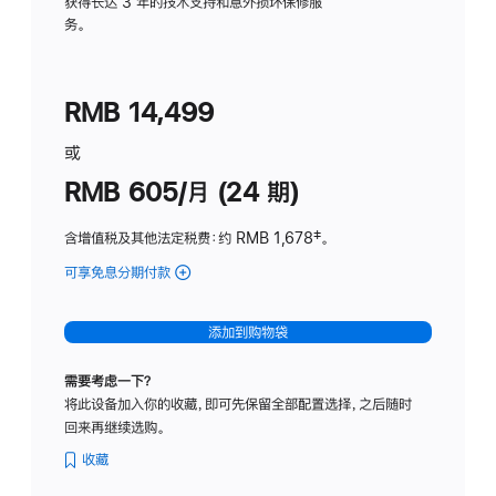
务
获得长达 3 年的技术支持和意外损坏保修服
务。
计
划
(适
RMB 14,499
用
于
或
Studio
RMB 605/月 (24 期)
Display
含增值税及其他法定税费
：约 RMB 1,678
脚
‡。
注
可享免息分期付款
(Studio
Display
-
添加到购物袋
纳
米
需要考虑一下？
纹
将此设备加入你的收藏，即可先保留全部配置选择，之后随时
理
回来再继续选购。
玻
璃
收藏
面