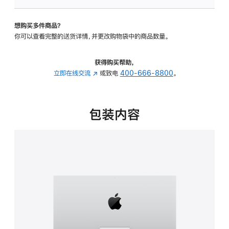
板
-
想购买多件商品？
可
你可以查看完整的送货详情，并更改购物袋中的商品数量。
调
倾
斜
获得购买帮助，
度
立即在线交流
(在
或致电
400-666-8800
。
的
新
支
窗
架
口
包装内容
的
中
分
打
期
开)
付
款
选
项)