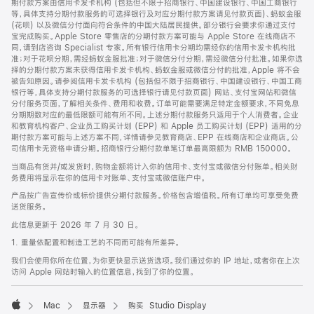
期付款方案由信用卡发卡机构 (包括但不限于招商银行、中国建设银行、中国工商银行
等，具体支持分期付款服务的可选择银行及对应分期付款方案请见付款页面)、蚂蚁金服
(花呗) 以及微信分付面向符合条件的中国大陆居民提供。部分银行会要求你通过支付
宝完成购买。Apple Store 零售店的分期付款方案可能与 Apple Store 在线商店不
同，请到店咨询 Specialist 专家。所有银行信用卡分期均需经你的信用卡发卡机构批
准；对于花呗分期，需经蚂蚁金服批准；对于微信分付分期，需经微信分付批准。如果你选
择的分期付款方案未获得信用卡发卡机构、蚂蚁金服或微信分付的批准，Apple 将不会
被告知原因。请参阅信用卡发卡机构 (包括但不限于招商银行、中国建设银行、中国工商
银行等，具体支持分期付款服务的可选择银行请见付款页面) 网站、支付宝网站和微信
分付服务页面，了解相关条件、费用和收费。订单可能需要满足特定金额要求，不同免息
分期期数对应的最低限额可能有所不同。上述分期付款服务只适用于个人消费者。企业
和教育机构客户、企业员工购买计划 (EPP) 和 Apple 员工购买计划 (EPP) 适用的分
期付款方案可能与上述方案不同，详情请参见教育商店、EPP 在线商店和企业商店。公
司信用卡无资格申请分期。招商银行分期付款单笔订单最高限额为 RMB 150000。
当商品有货并/或发货时，购物金额将计入你的信用卡、支付宝或微信分付账单。相关财
务费用将显示在你的信用卡对账单、支付宝或微信账户中。
产品按广告宣传价或标价提供分期付款服务。价格包含增值税。所有订单均可享受免费
送货服务。
此信息更新于 2026 年 7 月 30 日。
1. 重量依配置和制造工艺的不同而可能有所差异。
我们会使用你所在位置，为你更快显示送货选项。我们通过你的 IP 地址，或者你在上次
访问 Apple 网站时输入的位置信息，找到了你的位置。
Mac
显示器
购买 Studio Display