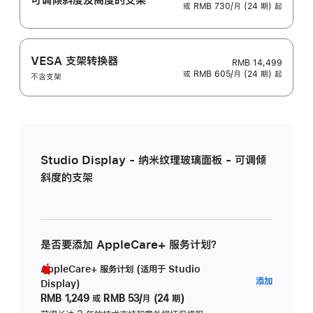
或 RMB 730/月 (24 期) 起
VESA 支架转换器
RMB 14,499
或 RMB 605/月 (24 期) 起
不含支架
Studio Display - 纳米纹理玻璃面板 - 可调倾
斜度的支架
是否要添加 AppleCare+ 服务计划？
AppleCare+ 服务计划 (适用于 Studio
AppleC
添加
Display)
服
RMB 1,249
或
RMB 53/月 (24 期)