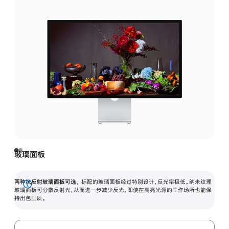
玻璃面板
两种抗反射玻璃面板可选。
标配的玻璃面板经过特别设计，反光率极低。纳米纹理
展
玻璃面板可分散反射光，从而进一步减少反光，即使在高亮光源的工作场所也能保
持出色画质。
开