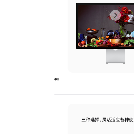
上
下
一
一
张
张
图
图
库
库
图
图
片
片
-
-
玻
玻
璃
璃
三种选择，灵活适应各种使
面
面
板
板