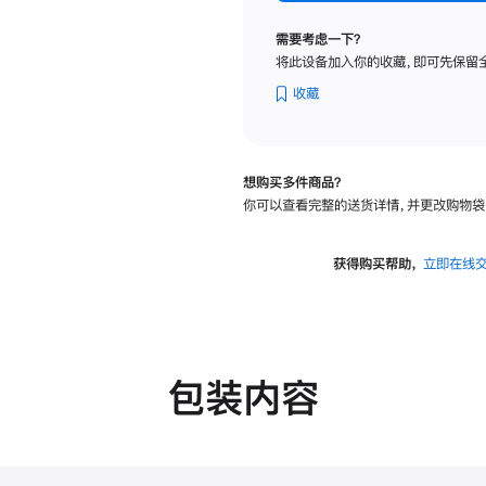
纳
米
需要考虑一下？
纹
将此设备加入你的收藏，即可先保留
理
玻
收藏
璃
面
板
想购买多件商品？
-
你可以查看完整的送货详情，并更改购物袋
可
调
倾
获得购买帮助，
立即在线
斜
度
的
支
架
包装内容
的
分
期
付
款