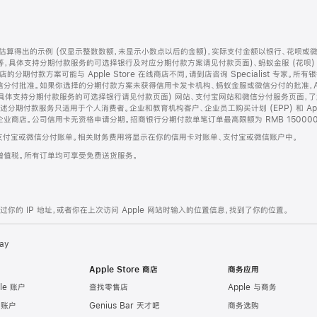
算得出的示例 (仅显示整数数额，未显示小数点以后的金额)，实际支付金额以银行、花呗或
等，具体支持分期付款服务的可选择银行及对应分期付款方案请见付款页面)、蚂蚁金服 (花呗
售店的分期付款方案可能与 Apple Store 在线商店不同，请到店咨询 Specialist 专
分付批准。如果你选择的分期付款方案未获得信用卡发卡机构、蚂蚁金服或微信分付的批准，Ap
具体支持分期付款服务的可选择银行请见付款页面) 网站、支付宝网站和微信分付服务页面，
期付款服务只适用于个人消费者。企业和教育机构客户、企业员工购买计划 (EPP) 和 Appl
企业商店。公司信用卡无资格申请分期。招商银行分期付款单笔订单最高限额为 RMB 150000
支付宝或微信分付账单。相关财务费用将显示在你的信用卡对账单、支付宝或微信账户中。
增值税。所有订单均可享受免费送货服务。
的 IP 地址，或者你在上次访问 Apple 网站时输入的位置信息，找到了你的位置。
ay
Apple Store 商店
商务应用
le 账户
查找零售店
Apple 与商务
e 账户
Genius Bar 天才吧
商务选购