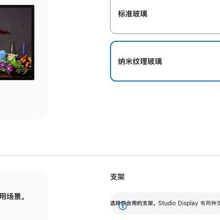
标准玻璃
纳米纹理玻璃
支架
用场景。
标配可调倾斜度的支架，提供 30 度的倾斜度
选
选择你合用的支架。
Studio Display
调节范围。
展