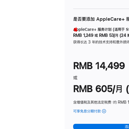
是否要添加 AppleCare+
AppleCare+ 服务计划 (适用于 Stu
RMB 1,249
或
RMB 53/月 (24 
获得长达 3 年的技术支持和意外损
RMB 14,499
或
RMB 605/月 (
含增值税及其他法定税费
：约 RMB 1
可享免息分期付款
(Studio
Display
-
添