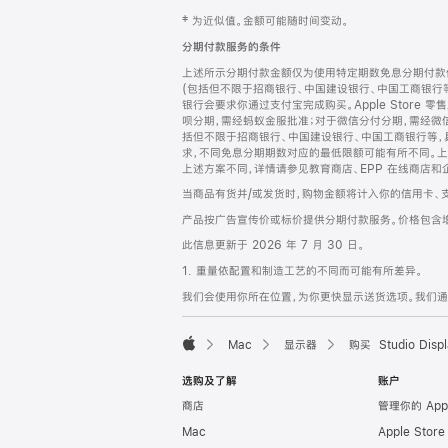
网
脚
‡ 为近似值。金额可能随时间变动。
注
页
分期付款服务的条件
页
上述所示分期付款金额仅为使用特定期数免息分期付款估
脚
(包括但不限于招商银行、中国建设银行、中国工商银行
银行会要求你通过支付宝完成购买。Apple Store 零
呗分期，需经蚂蚁金服批准；对于微信分付分期，需经微信
括但不限于招商银行、中国建设银行、中国工商银行等，
求，不同免息分期期数对应的最低限额可能有所不同。上述分
上述方案不同，详情请参见教育商店、EPP 在线商店和
当商品有货并/或发货时，购物金额将计入你的信用卡、
产品按广告宣传价或标价提供分期付款服务。价格包含
此信息更新于 2026 年 7 月 30 日。
1. 重量依配置和制造工艺的不同而可能有所差异。
我们会使用你所在位置，为你更快显示送货选项。我们通过你
Mac
显示器
购买 Studio Displ
Apple
选购及了解
账户
商店
管理你的 App
Mac
Apple Stor