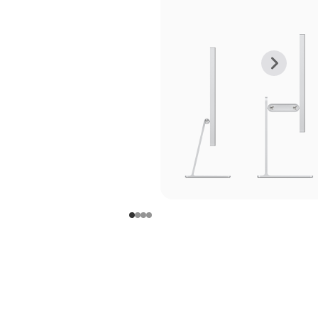
上
下
一
一
张
张
图
图
库
库
图
图
片
片
-
-
支
支
架
架