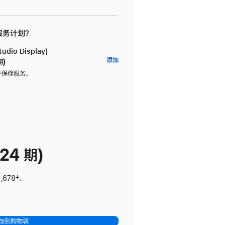
 服务计划？
dio Display)
AppleCare+
添加
期)
服
坏保修服务。
务
计
划
(适
用
于
24 期)
Studio
Display)
,678
脚
‡。
注
加到购物袋