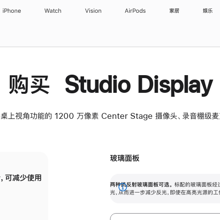
iPhone
Watch
Vision
AirPods
家居
娱乐
购买 Studio Display
桌上视角功能的 1200 万像素 Center Stage 摄像头、录音棚
玻璃面板
，可减少使用
纳米纹理玻璃面板可进一步减少反光，即使在
两种抗反射玻璃面板可选。
标配的玻璃面板经
。
有高亮光源的场所使用，也能保持出色画质。
展
光，从而进一步减少反光，即使在高亮光源的工
开