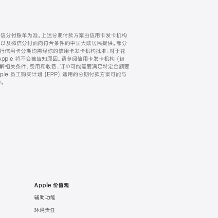
微信分付账单为准。上述分期付款方案由信用卡发卡机构
) 以及微信分付面向符合条件的中国大陆居民提供。部分
家。所有银行信用卡分期均需经你的信用卡发卡机构批准；对于花
ple 将不会被告知原因。请参阅信用卡发卡机构 (包
了解相关条件、费用和收费。订单可能需要满足特定金额要
e 员工购买计划 (EPP) 适用的分期付款方案可能与
。
Apple 价值观
辅助功能
环境责任