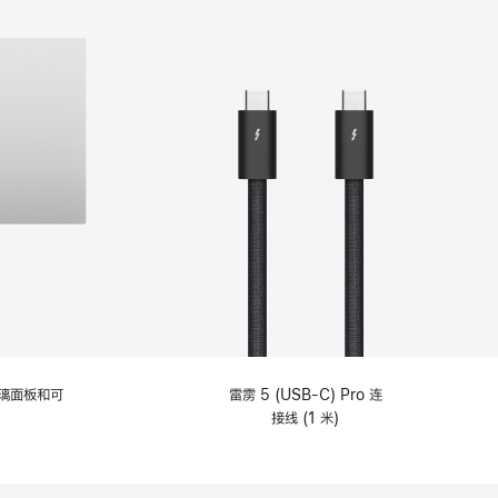
选
项)
理玻璃面板和可
雷雳 5 (USB-C) Pro 连
接线 (1 米)