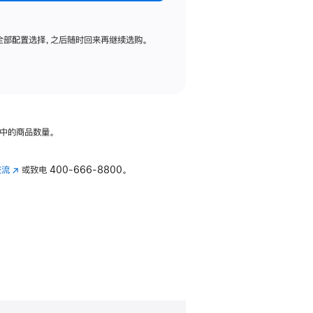
全部配置选择，之后随时回来再继续选购。
中的商品数量。
交流
(在
或致电
400-666-8800。
新
窗
口
中
打
开)