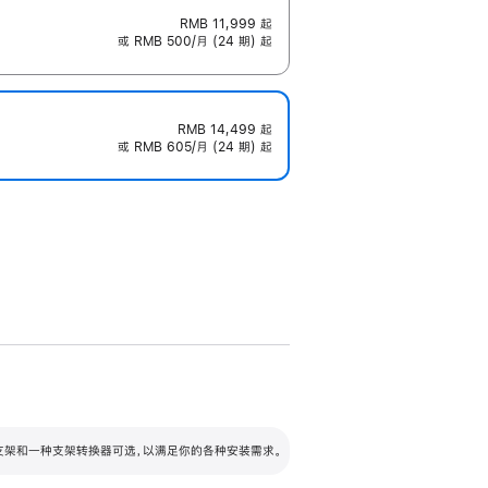
RMB 11,999
起
或 RMB 500/月 (24 期) 起
RMB 14,499
起
或 RMB 605/月 (24 期) 起
配可调倾斜度及高度的支架，额外增加 105
VESA 支架转换器
 有两种支架和一种支架转换器可选，以满足你的各种安装需求。
毫米的高度调节范围。
容的支架 (未随附)