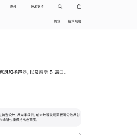
配件
技术支持
概览
技术规格
级麦克风和扬声器，以及雷雳 5 端口。
过特别设计，反光率极低。纳米纹理玻璃面板可分散反射
作场所也能保持出色画质。