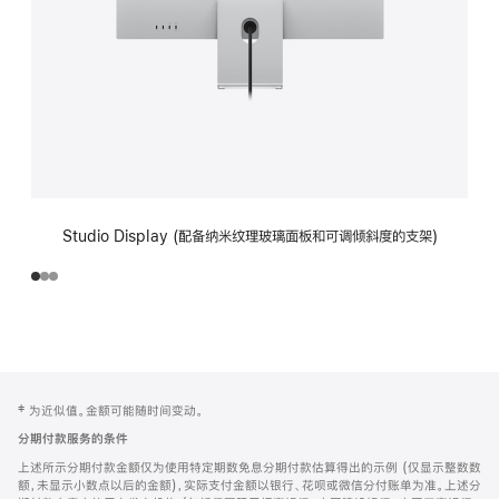
Studio Display (配备纳米纹理玻璃面板和可调倾斜度的支架)
网
脚
‡ 为近似值。金额可能随时间变动。
注
页
分期付款服务的条件
页
上述所示分期付款金额仅为使用特定期数免息分期付款估算得出的示例 (仅显示整数数
脚
额，未显示小数点以后的金额)，实际支付金额以银行、花呗或微信分付账单为准。上述分