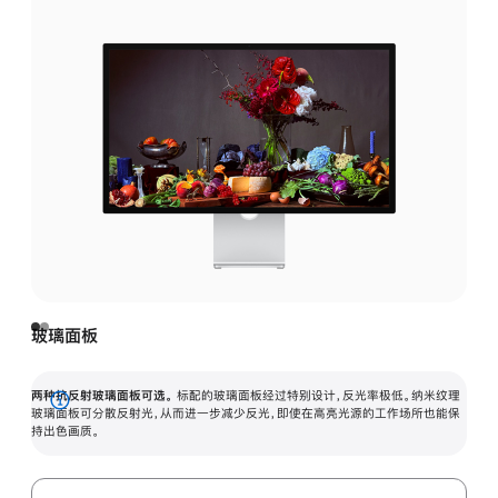
玻璃面板
两种抗反射玻璃面板可选。
标配的玻璃面板经过特别设计，反光率极低。纳米纹理
展
玻璃面板可分散反射光，从而进一步减少反光，即使在高亮光源的工作场所也能保
持出色画质。
开