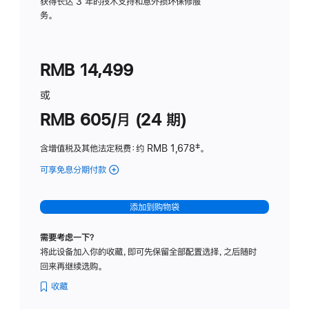
务
获得长达 3 年的技术支持和意外损坏保修服
务。
计
划
(适
RMB 14,499
用
于
或
Studio
RMB 605/月 (24 期)
Display
含增值税及其他法定税费
：约 RMB 1,678
脚
‡。
注
可享免息分期付款
(Studio
Display
-
添加到购物袋
纳
米
需要考虑一下？
纹
将此设备加入你的收藏，即可先保留全部配置选择，之后随时
理
回来再继续选购。
玻
璃
收藏
面