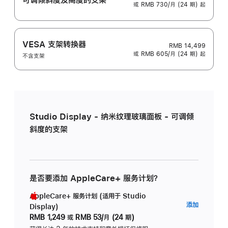
或 RMB 730/月 (24 期) 起
VESA 支架转换器
RMB 14,499
或 RMB 605/月 (24 期) 起
不含支架
Studio Display - 纳米纹理玻璃面板 - 可调倾
斜度的支架
是否要添加 AppleCare+ 服务计划？
AppleCare+ 服务计划 (适用于 Studio
AppleC
添加
Display)
服
RMB 1,249
或
RMB 53/月 (24 期)