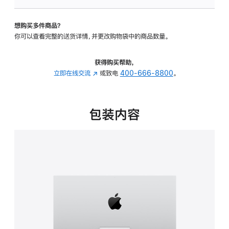
板
-
想购买多件商品？
可
你可以查看完整的送货详情，并更改购物袋中的商品数量。
调
倾
斜
获得购买帮助，
度
立即在线交流
(在
或致电
400-666-8800
。
的
新
支
窗
架
口
包装内容
的
中
分
打
期
开)
付
款
选
项)