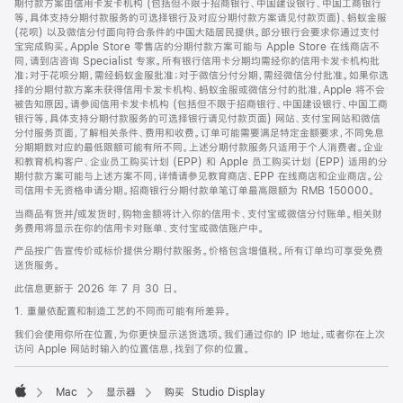
期付款方案由信用卡发卡机构 (包括但不限于招商银行、中国建设银行、中国工商银行
等，具体支持分期付款服务的可选择银行及对应分期付款方案请见付款页面)、蚂蚁金服
(花呗) 以及微信分付面向符合条件的中国大陆居民提供。部分银行会要求你通过支付
宝完成购买。Apple Store 零售店的分期付款方案可能与 Apple Store 在线商店不
同，请到店咨询 Specialist 专家。所有银行信用卡分期均需经你的信用卡发卡机构批
准；对于花呗分期，需经蚂蚁金服批准；对于微信分付分期，需经微信分付批准。如果你选
择的分期付款方案未获得信用卡发卡机构、蚂蚁金服或微信分付的批准，Apple 将不会
被告知原因。请参阅信用卡发卡机构 (包括但不限于招商银行、中国建设银行、中国工商
银行等，具体支持分期付款服务的可选择银行请见付款页面) 网站、支付宝网站和微信
分付服务页面，了解相关条件、费用和收费。订单可能需要满足特定金额要求，不同免息
分期期数对应的最低限额可能有所不同。上述分期付款服务只适用于个人消费者。企业
和教育机构客户、企业员工购买计划 (EPP) 和 Apple 员工购买计划 (EPP) 适用的分
期付款方案可能与上述方案不同，详情请参见教育商店、EPP 在线商店和企业商店。公
司信用卡无资格申请分期。招商银行分期付款单笔订单最高限额为 RMB 150000。
当商品有货并/或发货时，购物金额将计入你的信用卡、支付宝或微信分付账单。相关财
务费用将显示在你的信用卡对账单、支付宝或微信账户中。
产品按广告宣传价或标价提供分期付款服务。价格包含增值税。所有订单均可享受免费
送货服务。
此信息更新于 2026 年 7 月 30 日。
1. 重量依配置和制造工艺的不同而可能有所差异。
我们会使用你所在位置，为你更快显示送货选项。我们通过你的 IP 地址，或者你在上次
访问 Apple 网站时输入的位置信息，找到了你的位置。
Mac
显示器
购买 Studio Display