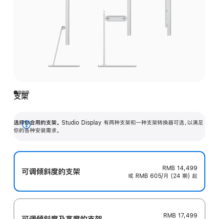
支架
选择你合用的支架。
Studio Display 有两种支架和一种支架转换器可选，以满足
展
你的各种安装需求。
开
RMB 14,499
可调倾斜度的支架
或 RMB 605/月 (24 期) 起
RMB 17,499
可调倾斜度及高‍度的支‍架