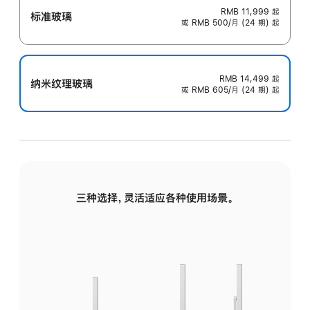
RMB 11,999
起
标准玻璃
或 RMB 500/月 (24 期) 起
RMB 14,499
起
纳米纹理玻璃
或 RMB 605/月 (24 期) 起
三种选择，灵活适应各种使用场景。
标