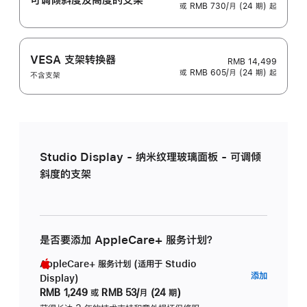
或 RMB 730/月 (24 期) 起
VESA 支架转换器
RMB 14,499
或 RMB 605/月 (24 期) 起
不含支架
Studio Display - 纳米纹理玻璃面板 - 可调倾
斜度的支架
是否要添加 AppleCare+ 服务计划？
AppleCare+ 服务计划 (适用于 Studio
AppleC
添加
Display)
服
RMB 1,249
或
RMB 53/月 (24 期)