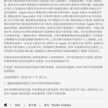
期付款方案由信用卡发卡机构 (包括但不限于招商银行、中国建设银行、中国工商银行
等，具体支持分期付款服务的可选择银行及对应分期付款方案请见付款页面)、蚂蚁金服
(花呗) 以及微信分付面向符合条件的中国大陆居民提供。部分银行会要求你通过支付
宝完成购买。Apple Store 零售店的分期付款方案可能与 Apple Store 在线商店不
同，请到店咨询 Specialist 专家。所有银行信用卡分期均需经你的信用卡发卡机构批
准；对于花呗分期，需经蚂蚁金服批准；对于微信分付分期，需经微信分付批准。如果你选
择的分期付款方案未获得信用卡发卡机构、蚂蚁金服或微信分付的批准，Apple 将不会
被告知原因。请参阅信用卡发卡机构 (包括但不限于招商银行、中国建设银行、中国工商
银行等，具体支持分期付款服务的可选择银行请见付款页面) 网站、支付宝网站和微信
分付服务页面，了解相关条件、费用和收费。订单可能需要满足特定金额要求，不同免息
分期期数对应的最低限额可能有所不同。上述分期付款服务只适用于个人消费者。企业
和教育机构客户、企业员工购买计划 (EPP) 和 Apple 员工购买计划 (EPP) 适用的分
期付款方案可能与上述方案不同，详情请参见教育商店、EPP 在线商店和企业商店。公
司信用卡无资格申请分期。招商银行分期付款单笔订单最高限额为 RMB 150000。
当商品有货并/或发货时，购物金额将计入你的信用卡、支付宝或微信分付账单。相关财
务费用将显示在你的信用卡对账单、支付宝或微信账户中。
产品按广告宣传价或标价提供分期付款服务。价格包含增值税。所有订单均可享受免费
送货服务。
此信息更新于 2026 年 7 月 30 日。
1. 重量依配置和制造工艺的不同而可能有所差异。
我们会使用你所在位置，为你更快显示送货选项。我们通过你的 IP 地址，或者你在上次
访问 Apple 网站时输入的位置信息，找到了你的位置。
Mac
显示器
购买 Studio Display