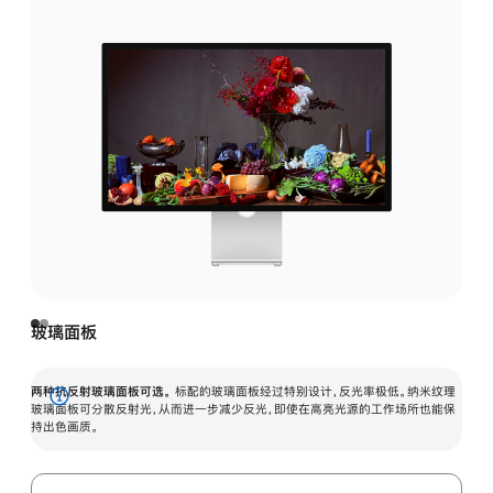
玻璃面板
两种抗反射玻璃面板可选。
标配的玻璃面板经过特别设计，反光率极低。纳米纹理
展
玻璃面板可分散反射光，从而进一步减少反光，即使在高亮光源的工作场所也能保
持出色画质。
开