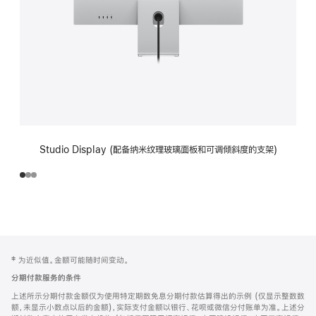
Studio Display (配备纳米纹理玻璃面板和可调倾斜度的支架)
网
脚
‡ 为近似值。金额可能随时间变动。
注
页
分期付款服务的条件
页
上述所示分期付款金额仅为使用特定期数免息分期付款估算得出的示例 (仅显示整数数
脚
额，未显示小数点以后的金额)，实际支付金额以银行、花呗或微信分付账单为准。上述分