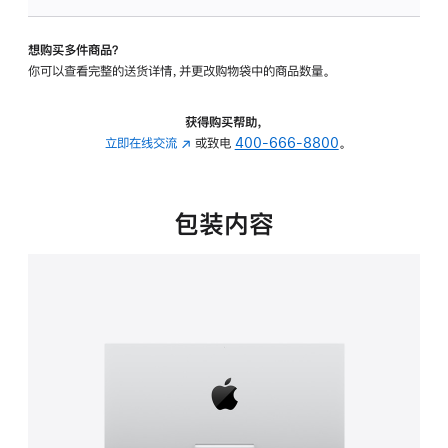
板
-
想购买多件商品？
可
你可以查看完整的送货详情，并更改购物袋中的商品数量。
调
倾
斜
获得购买帮助，
度
立即在线交流
(在
或致电
400-666-8800
。
的
新
支
窗
架
口
包装内容
的
中
分
打
期
开)
付
款
选
项)