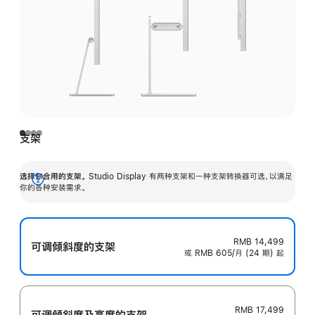
支架
选择你合用的支架。
Studio Display 有两种支架和一种支架转换器可选，以满足
展
你的各种安装需求。
开
RMB 14,499
可调倾斜度的支架
或 RMB 605/月 (24 期) 起
RMB 17,499
可调倾斜度及高‍度的支‍架