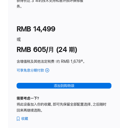
务
获得长达 3 年的技术支持和意外损坏保修服
务。
计
划
(适
RMB 14,499
用
于
或
Studio
RMB 605/月 (24 期)
Display
含增值税及其他法定税费
：约 RMB 1,678
脚
‡。
注
可享免息分期付款
(Studio
Display
-
添加到购物袋
纳
米
需要考虑一下？
纹
将此设备加入你的收藏，即可先保留全部配置选择，之后随时
理
回来再继续选购。
玻
璃
收藏
面