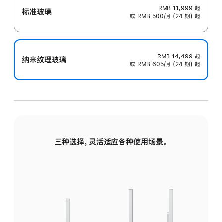
RMB 11,999
起
标准玻璃
或 RMB 500/月 (24 期) 起
RMB 14,499
起
纳米纹理玻璃
或 RMB 605/月 (24 期) 起
三种选择，灵活适应各种使用场景。
标