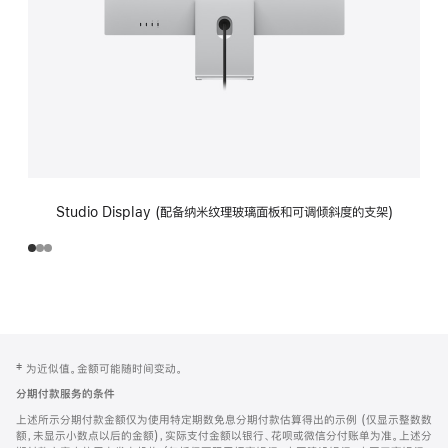
Studio Display (配备纳米纹理玻璃面板和可调倾斜度的支架)
网
脚
‡ 为近似值。金额可能随时间变动。
注
页
分期付款服务的条件
页
上述所示分期付款金额仅为使用特定期数免息分期付款估算得出的示例 (仅显示整数数
脚
额，未显示小数点以后的金额)，实际支付金额以银行、花呗或微信分付账单为准。上述分