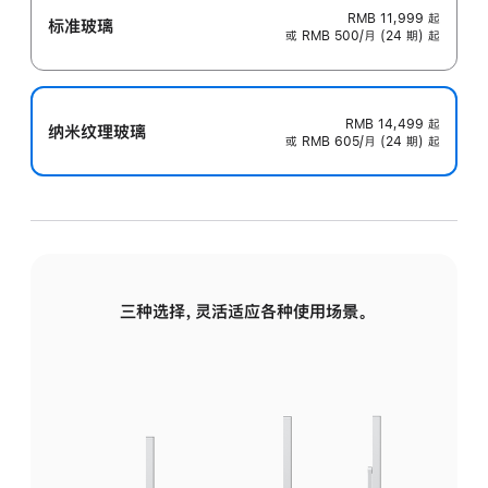
RMB 11,999
起
标准玻璃
或 RMB 500/月 (24 期) 起
RMB 14,499
起
纳米纹理玻璃
或 RMB 605/月 (24 期) 起
三种选择，灵活适应各种使用场景。
标