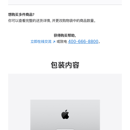
板
-
想购买多件商品？
可
你可以查看完整的送货详情，并更改购物袋中的商品数量。
调
倾
斜
获得购买帮助，
度
立即在线交流
(在
或致电
400-666-8800
。
的
新
支
窗
架
口
包装内容
的
中
分
打
期
开)
付
款
选
项)