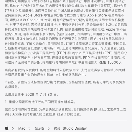
期付款方案由信用卡发卡机构 (包括但不限于招商银行、中国建设银行、中国工商银行
等，具体支持分期付款服务的可选择银行及对应分期付款方案请见付款页面)、蚂蚁金服
(花呗) 以及微信分付面向符合条件的中国大陆居民提供。部分银行会要求你通过支付
宝完成购买。Apple Store 零售店的分期付款方案可能与 Apple Store 在线商店不
同，请到店咨询 Specialist 专家。所有银行信用卡分期均需经你的信用卡发卡机构批
准；对于花呗分期，需经蚂蚁金服批准；对于微信分付分期，需经微信分付批准。如果你选
择的分期付款方案未获得信用卡发卡机构、蚂蚁金服或微信分付的批准，Apple 将不会
被告知原因。请参阅信用卡发卡机构 (包括但不限于招商银行、中国建设银行、中国工商
银行等，具体支持分期付款服务的可选择银行请见付款页面) 网站、支付宝网站和微信
分付服务页面，了解相关条件、费用和收费。订单可能需要满足特定金额要求，不同免息
分期期数对应的最低限额可能有所不同。上述分期付款服务只适用于个人消费者。企业
和教育机构客户、企业员工购买计划 (EPP) 和 Apple 员工购买计划 (EPP) 适用的分
期付款方案可能与上述方案不同，详情请参见教育商店、EPP 在线商店和企业商店。公
司信用卡无资格申请分期。招商银行分期付款单笔订单最高限额为 RMB 150000。
当商品有货并/或发货时，购物金额将计入你的信用卡、支付宝或微信分付账单。相关财
务费用将显示在你的信用卡对账单、支付宝或微信账户中。
产品按广告宣传价或标价提供分期付款服务。价格包含增值税。所有订单均可享受免费
送货服务。
此信息更新于 2026 年 7 月 30 日。
1. 重量依配置和制造工艺的不同而可能有所差异。
我们会使用你所在位置，为你更快显示送货选项。我们通过你的 IP 地址，或者你在上次
访问 Apple 网站时输入的位置信息，找到了你的位置。
Mac
显示器
购买 Studio Display