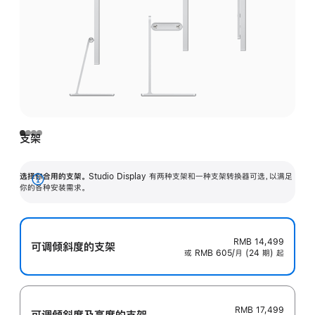
支架
选择你合用的支架。
Studio Display 有两种支架和一种支架转换器可选，以满足
展
你的各种安装需求。
开
RMB 14,499
可调倾斜度的支架
或 RMB 605/月 (24 期) 起
RMB 17,499
可调倾斜度及高‍度的支‍架