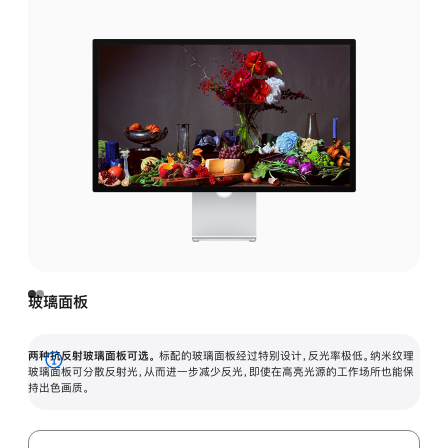
玻璃面板
两种抗反射玻璃面板可选。
标配的玻璃面板经过特别设计，反光率极低。纳米纹理
展
玻璃面板可分散反射光，从而进一步减少反光，即使在高亮光源的工作场所也能保
持出色画质。
开