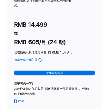
务
获得长达 3 年的技术支持和意外损坏保修服
务。
计
划
(适
RMB 14,499
用
于
或
Studio
RMB 605/月 (24 期)
Display
含增值税及其他法定税费
：约 RMB 1,678
脚
‡。
注
可享免息分期付款
(Studio
Display
-
添加到购物袋
纳
米
需要考虑一下？
纹
将此设备加入你的收藏，即可先保留全部配置选择，之后随时
理
回来再继续选购。
玻
璃
收藏
面