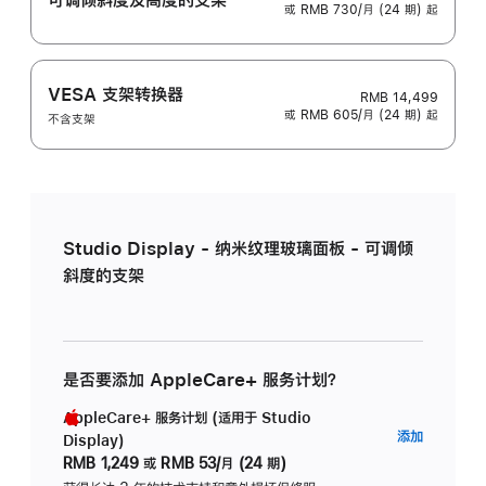
或 RMB 730/月 (24 期) 起
VESA 支架转换器
RMB 14,499
或 RMB 605/月 (24 期) 起
不含支架
Studio Display - 纳米纹理玻璃面板 - 可调倾
斜度的支架
是否要添加 AppleCare+ 服务计划？
AppleCare+ 服务计划 (适用于 Studio
AppleC
添加
Display)
服
RMB 1,249
或
RMB 53/月 (24 期)