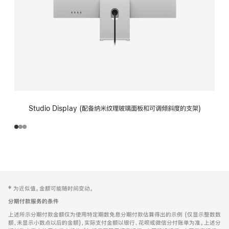
Studio Display (配备纳米纹理玻璃面板和可调倾斜度的支架)
网
脚
‡ 为近似值。金额可能随时间变动。
注
页
分期付款服务的条件
页
上述所示分期付款金额仅为使用特定期数免息分期付款估算得出的示例 (仅显示整数数
脚
额，未显示小数点以后的金额)，实际支付金额以银行、花呗或微信分付账单为准。上述分