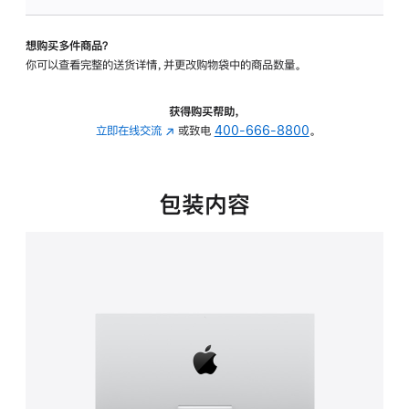
板
-
想购买多件商品？
可
你可以查看完整的送货详情，并更改购物袋中的商品数量。
调
倾
斜
获得购买帮助，
度
立即在线交流
(在
或致电
400-666-8800
。
的
新
支
窗
架
口
包装内容
的
中
分
打
期
开)
付
款
选
项)