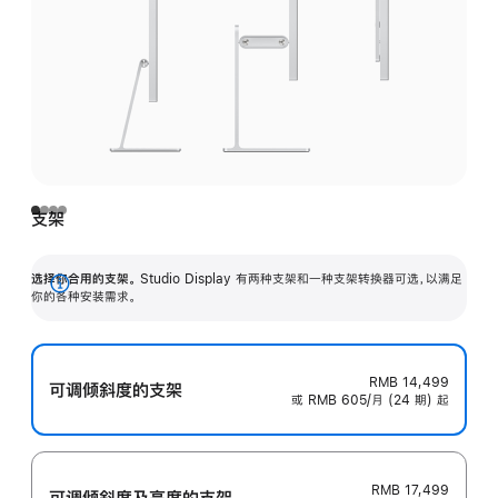
支架
选择你合用的支架。
Studio Display 有两种支架和一种支架转换器可选，以满足
展
你的各种安装需求。
开
RMB 14,499
可调倾斜度的支架
或 RMB 605/月 (24 期) 起
RMB 17,499
可调倾斜度及高‍度的支‍架