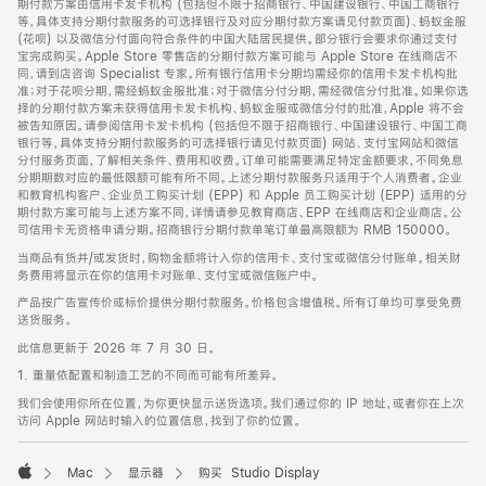
期付款方案由信用卡发卡机构 (包括但不限于招商银行、中国建设银行、中国工商银行
等，具体支持分期付款服务的可选择银行及对应分期付款方案请见付款页面)、蚂蚁金服
(花呗) 以及微信分付面向符合条件的中国大陆居民提供。部分银行会要求你通过支付
宝完成购买。Apple Store 零售店的分期付款方案可能与 Apple Store 在线商店不
同，请到店咨询 Specialist 专家。所有银行信用卡分期均需经你的信用卡发卡机构批
准；对于花呗分期，需经蚂蚁金服批准；对于微信分付分期，需经微信分付批准。如果你选
择的分期付款方案未获得信用卡发卡机构、蚂蚁金服或微信分付的批准，Apple 将不会
被告知原因。请参阅信用卡发卡机构 (包括但不限于招商银行、中国建设银行、中国工商
银行等，具体支持分期付款服务的可选择银行请见付款页面) 网站、支付宝网站和微信
分付服务页面，了解相关条件、费用和收费。订单可能需要满足特定金额要求，不同免息
分期期数对应的最低限额可能有所不同。上述分期付款服务只适用于个人消费者。企业
和教育机构客户、企业员工购买计划 (EPP) 和 Apple 员工购买计划 (EPP) 适用的分
期付款方案可能与上述方案不同，详情请参见教育商店、EPP 在线商店和企业商店。公
司信用卡无资格申请分期。招商银行分期付款单笔订单最高限额为 RMB 150000。
当商品有货并/或发货时，购物金额将计入你的信用卡、支付宝或微信分付账单。相关财
务费用将显示在你的信用卡对账单、支付宝或微信账户中。
产品按广告宣传价或标价提供分期付款服务。价格包含增值税。所有订单均可享受免费
送货服务。
此信息更新于 2026 年 7 月 30 日。
1. 重量依配置和制造工艺的不同而可能有所差异。
我们会使用你所在位置，为你更快显示送货选项。我们通过你的 IP 地址，或者你在上次
访问 Apple 网站时输入的位置信息，找到了你的位置。
Mac
显示器
购买 Studio Display