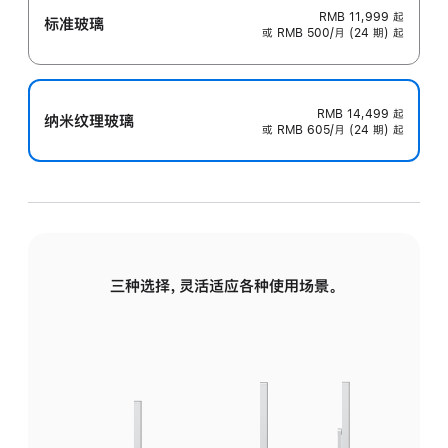
RMB 11,999
起
标准玻璃
或 RMB 500/月 (24 期) 起
RMB 14,499
起
纳米纹理玻璃
或 RMB 605/月 (24 期) 起
三种选择，灵活适应各种使用场景。
标