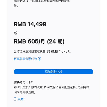
务
获得长达 3 年的技术支持和意外损坏保修服
务。
计
划
(适
RMB 14,499
用
于
或
Studio
RMB 605/月 (24 期)
Display
含增值税及其他法定税费
：约 RMB 1,678
脚
‡。
注
可享免息分期付款
(Studio
Display
-
添加到购物袋
纳
米
需要考虑一下？
纹
将此设备加入你的收藏，即可先保留全部配置选择，之后随时
理
回来再继续选购。
玻
璃
收藏
面