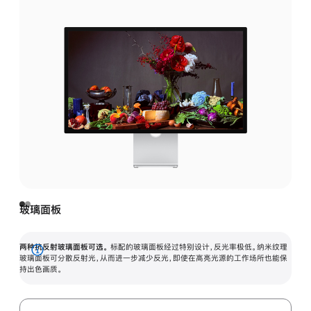
玻璃面板
两种抗反射玻璃面板可选。
标配的玻璃面板经过特别设计，反光率极低。纳米纹理
展
玻璃面板可分散反射光，从而进一步减少反光，即使在高亮光源的工作场所也能保
持出色画质。
开