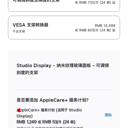
或 RMB 730/月 (24 期) 起
VESA 支架转换器
RMB 14,499
或 RMB 605/月 (24 期) 起
不含支架
Studio Display - 纳米纹理玻璃面板 - 可调倾
斜度的支架
是否要添加 AppleCare+ 服务计划？
AppleCare+ 服务计划 (适用于 Studio
AppleC
添加
Display)
服
RMB 1,249
或
RMB 53/月 (24 期)