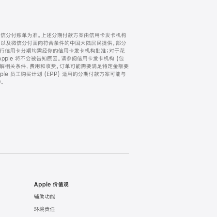
微信分付账单为准。上述分期付款方案由信用卡发卡机构
) 以及微信分付面向符合条件的中国大陆居民提供。部分
家。所有银行信用卡分期均需经你的信用卡发卡机构批准；对于花
ple 将不会被告知原因。请参阅信用卡发卡机构 (包
了解相关条件、费用和收费。订单可能需要满足特定金额要
e 员工购买计划 (EPP) 适用的分期付款方案可能与
。
Apple 价值观
辅助功能
环境责任