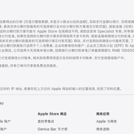
算得出的示例 (仅显示整数数额，未显示小数点以后的金额)，实际支付金额以银行、花呗或
等，具体支持分期付款服务的可选择银行及对应分期付款方案请见付款页面)、蚂蚁金服 (花呗
售店的分期付款方案可能与 Apple Store 在线商店不同，请到店咨询 Specialist 专
分付批准。如果你选择的分期付款方案未获得信用卡发卡机构、蚂蚁金服或微信分付的批准，Ap
具体支持分期付款服务的可选择银行请见付款页面) 网站、支付宝网站和微信分付服务页面，
期付款服务只适用于个人消费者。企业和教育机构客户、企业员工购买计划 (EPP) 和 Appl
企业商店。公司信用卡无资格申请分期。招商银行分期付款单笔订单最高限额为 RMB 150000
支付宝或微信分付账单。相关财务费用将显示在你的信用卡对账单、支付宝或微信账户中。
增值税。所有订单均可享受免费送货服务。
的 IP 地址，或者你在上次访问 Apple 网站时输入的位置信息，找到了你的位置。
ay
Apple Store 商店
商务应用
le 账户
查找零售店
Apple 与商务
e 账户
Genius Bar 天才吧
商务选购