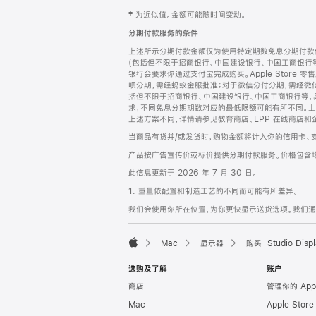
网
脚
‡ 为近似值。金额可能随时间变动。
注
页
分期付款服务的条件
页
上述所示分期付款金额仅为使用特定期数免息分期付款估
脚
(包括但不限于招商银行、中国建设银行、中国工商银行
银行会要求你通过支付宝完成购买。Apple Store 零
呗分期，需经蚂蚁金服批准；对于微信分付分期，需经微信
括但不限于招商银行、中国建设银行、中国工商银行等，
求，不同免息分期期数对应的最低限额可能有所不同。上述分
上述方案不同，详情请参见教育商店、EPP 在线商店和
当商品有货并/或发货时，购物金额将计入你的信用卡、
产品按广告宣传价或标价提供分期付款服务。价格包含
此信息更新于 2026 年 7 月 30 日。
1. 重量依配置和制造工艺的不同而可能有所差异。
我们会使用你所在位置，为你更快显示送货选项。我们通过你
Mac
显示器
购买 Studio Displ
Apple
选购及了解
账户
商店
管理你的 App
Mac
Apple Stor