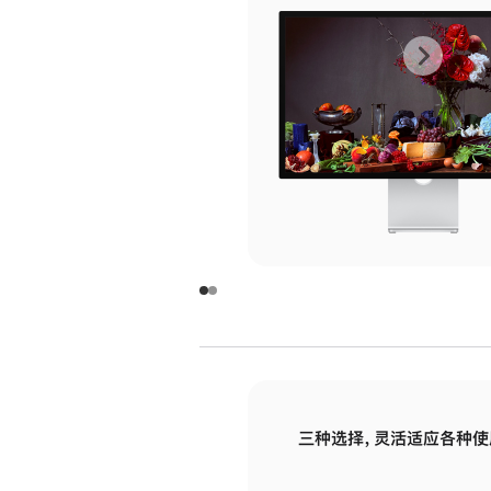
上
下
一
一
张
张
图
图
库
库
图
图
片
片
-
-
玻
玻
璃
璃
三种选择，灵活适应各种使
面
面
板
板