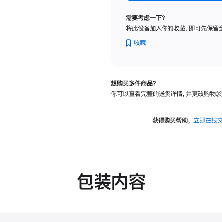
纳
米
需要考虑一下？
纹
将此设备加入你的收藏，即可先保留
理
玻
收藏
璃
面
板
想购买多件商品？
-
你可以查看完整的送货详情，并更改购物袋
可
调
倾
获得购买帮助，
立即在线
斜
度
的
支
架
包装内容
的
分
期
付
款