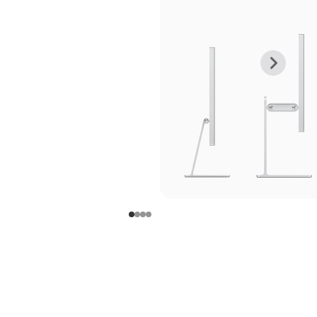
上
下
一
一
张
张
图
图
库
库
图
图
片
片
-
-
支
支
架
架