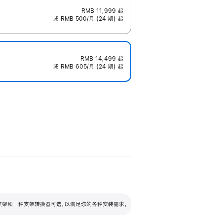
RMB 11,999
起
或 RMB 500/月 (24 期) 起
RMB 14,499
起
或 RMB 605/月 (24 期) 起
配可调倾斜度及高度的支架，额外增加 105
VESA 支架转换器
 有两种支架和一种支架转换器可选，以满足你的各种安装需求。
毫米的高度调节范围。
容的支架 (未随附)