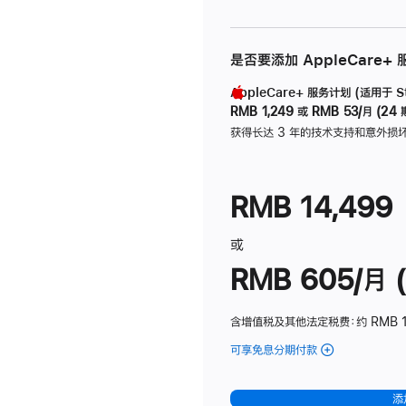
是否要添加 AppleCare+
AppleCare+ 服务计划 (适用于 Stu
RMB 1,249
或
RMB 53/月 (24 
获得长达 3 年的技术支持和意外损
RMB 14,499
或
RMB 605/月 (
含增值税及其他法定税费
：约 RMB 1
可享免息分期付款
(Studio
Display
-
添