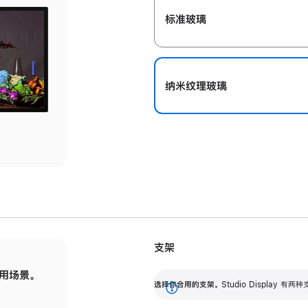
标准玻璃
纳米纹理玻璃
支架
用场景。
标配可调倾斜度的支架，提供 30 度的倾斜度
选
选择你合用的支架。
Studio Display
调节范围。
展