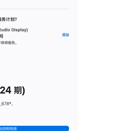
 服务计划？
dio Display)
AppleCare+
添加
期)
服
坏保修服务。
务
计
划
(适
用
于
24 期)
Studio
Display)
,678
脚
‡。
注
加到购物袋