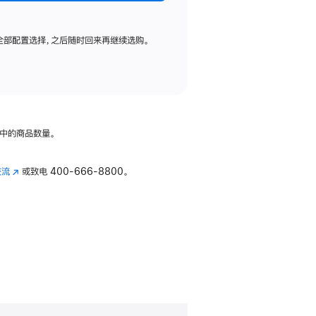
全部配置选择，之后随时回来再继续选购。
中的商品数量。
交流
(在
或致电
400-666-8800。
新
窗
口
中
打
开)