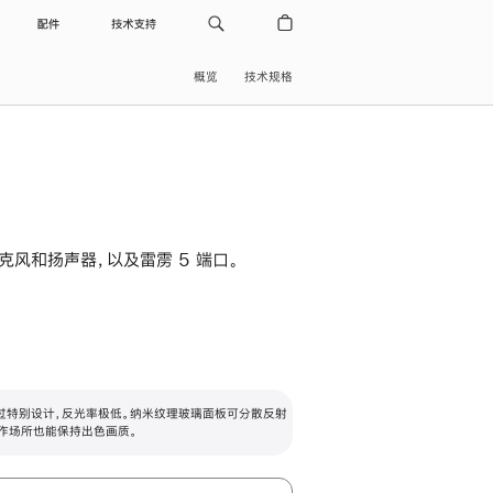
配件
技术支持
概览
技术规格
级麦克风和扬声器，以及雷雳 5 端口。
过特别设计，反光率极低。纳米纹理玻璃面板可分散反射
作场所也能保持出色画质。