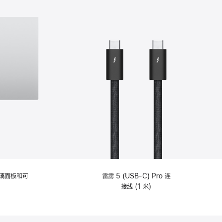
选
项)
理玻璃面板和可
雷雳 5 (USB-C) Pro 连
接线 (1 米)