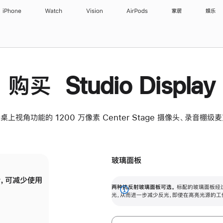
iPhone
Watch
Vision
AirPods
家居
娱乐
购买 Studio Display
桌上视角功能的 1200 万像素 Center Stage 摄像头、录音棚
玻璃面板
，可减少使用
纳米纹理玻璃面板可进一步减少反光，即使在
两种抗反射玻璃面板可选。
标配的玻璃面板经
。
有高亮光源的场所使用，也能保持出色画质。
展
光，从而进一步减少反光，即使在高亮光源的工
开