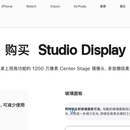
iPhone
Watch
Vision
AirPods
家居
娱乐
购买 Studio Display
桌上视角功能的 1200 万像素 Center Stage 摄像头、录音棚
玻璃面板
，可减少使用
纳米纹理玻璃面板可进一步减少反光，即使在
两种抗反射玻璃面板可选。
标配的玻璃面板经
。
有高亮光源的场所使用，也能保持出色画质。
展
光，从而进一步减少反光，即使在高亮光源的工
开