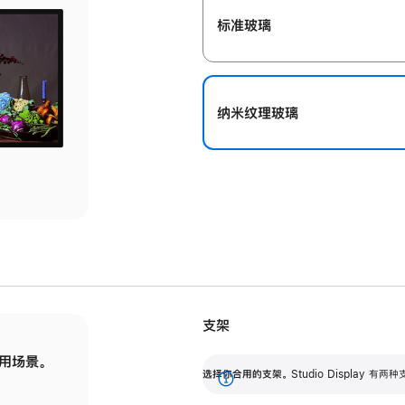
标准玻璃
纳米纹理玻璃
支架
用场景。
标配可调倾斜度的支架，提供 30 度的倾斜度
选
选择你合用的支架。
Studio Display
调节范围。
展