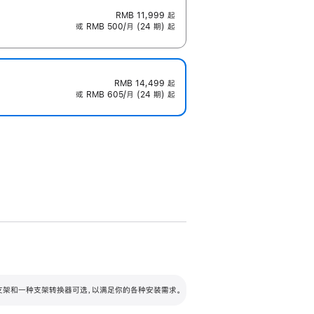
RMB 11,999
起
或 RMB 500/月 (24 期) 起
RMB 14,499
起
或 RMB 605/月 (24 期) 起
配可调倾斜度及高度的支架，额外增加 105
VESA 支架转换器
 有两种支架和一种支架转换器可选，以满足你的各种安装需求。
毫米的高度调节范围。
容的支架 (未随附)