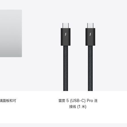
选
项)
理玻璃面板和可
雷雳 5 (USB-C) Pro 连
接线 (1 米)