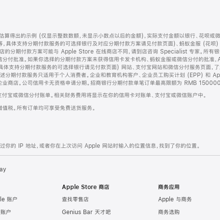
算得出的示例 (仅显示整数数额，未显示小数点以后的金额)，实际支付金额以银行、花呗或
等，具体支持分期付款服务的可选择银行及对应分期付款方案请见付款页面)、蚂蚁金服 (花呗
售店的分期付款方案可能与 Apple Store 在线商店不同，请到店咨询 Specialist 专
分付批准。如果你选择的分期付款方案未获得信用卡发卡机构、蚂蚁金服或微信分付的批准，Ap
具体支持分期付款服务的可选择银行请见付款页面) 网站、支付宝网站和微信分付服务页面，
期付款服务只适用于个人消费者。企业和教育机构客户、企业员工购买计划 (EPP) 和 Appl
企业商店。公司信用卡无资格申请分期。招商银行分期付款单笔订单最高限额为 RMB 150000
支付宝或微信分付账单。相关财务费用将显示在你的信用卡对账单、支付宝或微信账户中。
增值税。所有订单均可享受免费送货服务。
的 IP 地址，或者你在上次访问 Apple 网站时输入的位置信息，找到了你的位置。
ay
Apple Store 商店
商务应用
le 账户
查找零售店
Apple 与商务
e 账户
Genius Bar 天才吧
商务选购