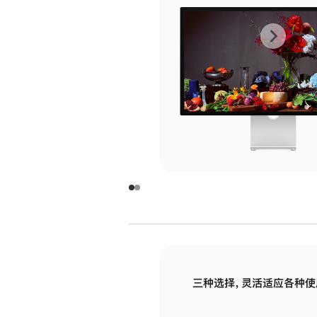
上
下
一
一
张
张
图
图
库
库
图
图
片
片
-
-
玻
玻
璃
璃
三种选择，灵活适应各种使
面
面
板
板