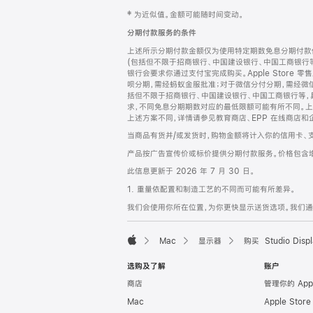
网
脚
‡ 为近似值。金额可能随时间变动。
注
页
分期付款服务的条件
页
上述所示分期付款金额仅为使用特定期数免息分期付款估
脚
(包括但不限于招商银行、中国建设银行、中国工商银行
银行会要求你通过支付宝完成购买。Apple Store 零
呗分期，需经蚂蚁金服批准；对于微信分付分期，需经微信
括但不限于招商银行、中国建设银行、中国工商银行等，
求，不同免息分期期数对应的最低限额可能有所不同。上述分
上述方案不同，详情请参见教育商店、EPP 在线商店和
当商品有货并/或发货时，购物金额将计入你的信用卡、
产品按广告宣传价或标价提供分期付款服务。价格包含
此信息更新于 2026 年 7 月 30 日。
1. 重量依配置和制造工艺的不同而可能有所差异。
我们会使用你所在位置，为你更快显示送货选项。我们通过你
Mac
显示器
购买 Studio Displ
Apple
选购及了解
账户
商店
管理你的 App
Mac
Apple Stor