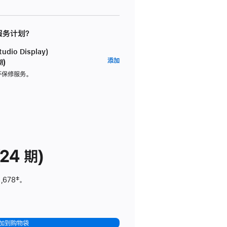
 服务计划？
dio Display)
AppleCare+
添加
期)
服
坏保修服务。
务
计
划
(适
用
于
24 期)
Studio
Display)
,678
脚
‡。
注
加到购物袋