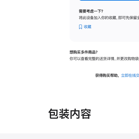
纳
米
需要考虑一下？
纹
将此设备加入你的收藏，即可先保留
理
玻
收藏
璃
面
板
想购买多件商品？
-
你可以查看完整的送货详情，并更改购物袋
可
调
倾
获得购买帮助，
立即在线
斜
度
的
支
架
包装内容
的
分
期
付
款