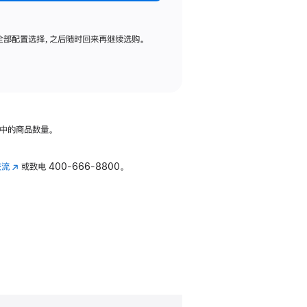
全部配置选择，之后随时回来再继续选购。
中的商品数量。
交流
(在
或致电
400-666-8800。
新
窗
口
中
打
开)