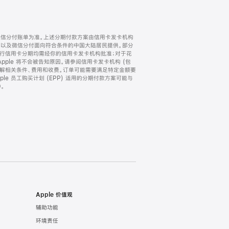
微信分付账单为准。上述分期付款方案由信用卡发卡机构
) 以及微信分付面向符合条件的中国大陆居民提供。部分
家。所有银行信用卡分期均需经你的信用卡发卡机构批准；对于花
ple 将不会被告知原因。请参阅信用卡发卡机构 (包
了解相关条件、费用和收费。订单可能需要满足特定金额要
e 员工购买计划 (EPP) 适用的分期付款方案可能与
。
Apple 价值观
辅助功能
环境责任