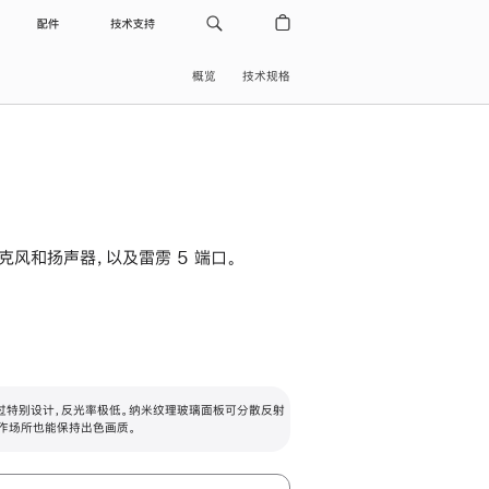
配件
技术支持
概览
技术规格
级麦克风和扬声器，以及雷雳 5 端口。
过特别设计，反光率极低。纳米纹理玻璃面板可分散反射
作场所也能保持出色画质。