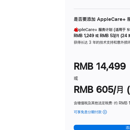
是否要添加 AppleCare+
AppleCare+ 服务计划 (适用于 Stu
RMB 1,249
或
RMB 53/月 (24 
获得长达 3 年的技术支持和意外损
RMB 14,499
或
RMB 605/月 (
含增值税及其他法定税费
：约 RMB 1
可享免息分期付款
(Studio
Display
-
添