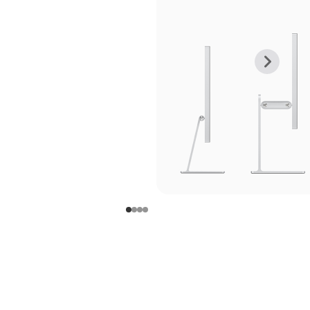
上
下
一
一
张
张
图
图
库
库
图
图
片
片
-
-
支
支
架
架