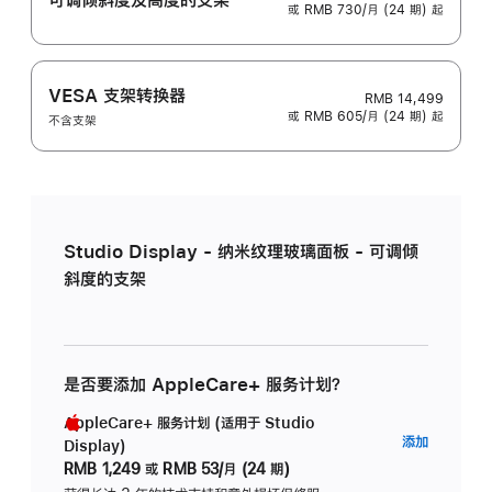
或 RMB 730/月 (24 期) 起
VESA 支架转换器
RMB 14,499
或 RMB 605/月 (24 期) 起
不含支架
Studio Display - 纳米纹理玻璃面板 - 可调倾
斜度的支架
是否要添加 AppleCare+ 服务计划？
AppleCare+ 服务计划 (适用于 Studio
AppleC
添加
Display)
服
RMB 1,249
或
RMB 53/月 (24 期)