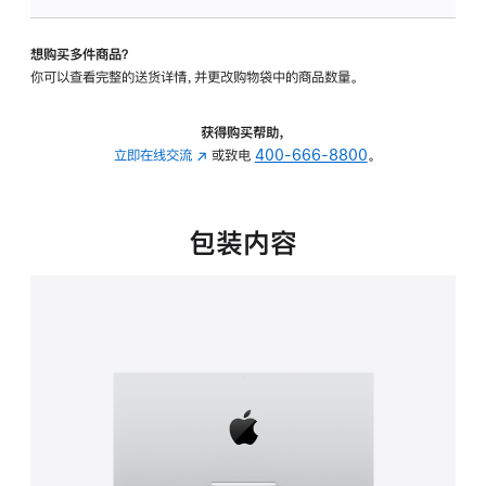
板
-
想购买多件商品？
可
你可以查看完整的送货详情，并更改购物袋中的商品数量。
调
倾
斜
获得购买帮助，
度
立即在线交流
(在
或致电
400-666-8800
。
的
新
支
窗
架
口
包装内容
的
中
分
打
期
开)
付
款
选
项)