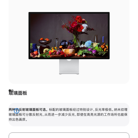
玻璃面板
两种抗反射玻璃面板可选。
标配的玻璃面板经过特别设计，反光率极低。纳米纹理
展
玻璃面板可分散反射光，从而进一步减少反光，即使在高亮光源的工作场所也能保
持出色画质。
开