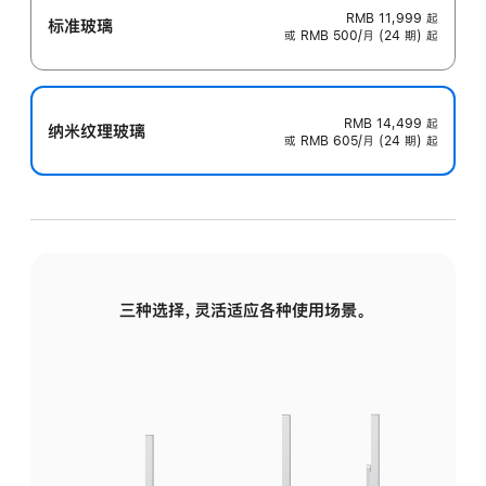
RMB 11,999
起
标准玻璃
或 RMB 500/月 (24 期) 起
RMB 14,499
起
纳米纹理玻璃
或 RMB 605/月 (24 期) 起
三种选择，灵活适应各种使用场景。
标