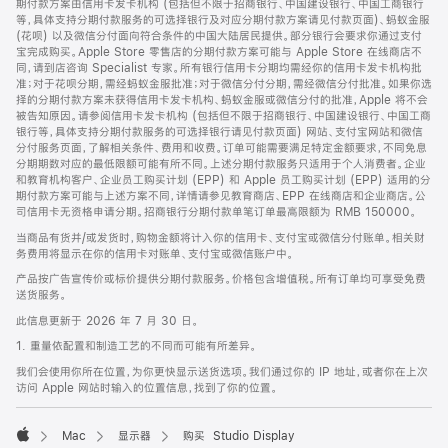
期付款方案由信用卡发卡机构 (包括但不限于招商银行、中国建设银行、中国工商银行
等，具体支持分期付款服务的可选择银行及对应分期付款方案请见付款页面)、蚂蚁金服
(花呗) 以及微信分付面向符合条件的中国大陆居民提供。部分银行会要求你通过支付
宝完成购买。Apple Store 零售店的分期付款方案可能与 Apple Store 在线商店不
同，请到店咨询 Specialist 专家。所有银行信用卡分期均需经你的信用卡发卡机构批
准；对于花呗分期，需经蚂蚁金服批准；对于微信分付分期，需经微信分付批准。如果你选
择的分期付款方案未获得信用卡发卡机构、蚂蚁金服或微信分付的批准，Apple 将不会
被告知原因。请参阅信用卡发卡机构 (包括但不限于招商银行、中国建设银行、中国工商
银行等，具体支持分期付款服务的可选择银行请见付款页面) 网站、支付宝网站和微信
分付服务页面，了解相关条件、费用和收费。订单可能需要满足特定金额要求，不同免息
分期期数对应的最低限额可能有所不同。上述分期付款服务只适用于个人消费者。企业
和教育机构客户、企业员工购买计划 (EPP) 和 Apple 员工购买计划 (EPP) 适用的分
期付款方案可能与上述方案不同，详情请参见教育商店、EPP 在线商店和企业商店。公
司信用卡无资格申请分期。招商银行分期付款单笔订单最高限额为 RMB 150000。
当商品有货并/或发货时，购物金额将计入你的信用卡、支付宝或微信分付账单。相关财
务费用将显示在你的信用卡对账单、支付宝或微信账户中。
产品按广告宣传价或标价提供分期付款服务。价格包含增值税。所有订单均可享受免费
送货服务。
此信息更新于 2026 年 7 月 30 日。
1. 重量依配置和制造工艺的不同而可能有所差异。
我们会使用你所在位置，为你更快显示送货选项。我们通过你的 IP 地址，或者你在上次
访问 Apple 网站时输入的位置信息，找到了你的位置。
Mac
显示器
购买 Studio Display