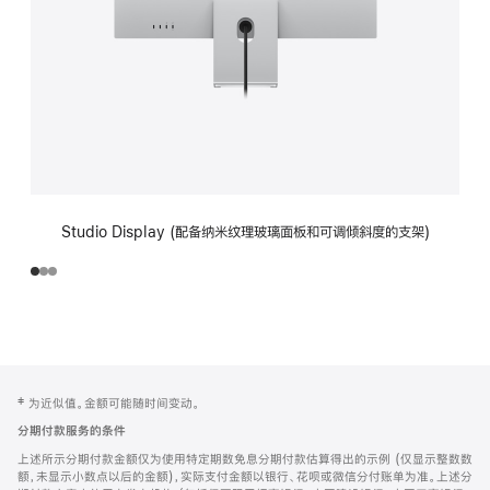
Studio Display (配备纳米纹理玻璃面板和可调倾斜度的支架)
网
脚
‡ 为近似值。金额可能随时间变动。
注
页
分期付款服务的条件
页
上述所示分期付款金额仅为使用特定期数免息分期付款估算得出的示例 (仅显示整数数
脚
额，未显示小数点以后的金额)，实际支付金额以银行、花呗或微信分付账单为准。上述分