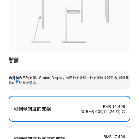
支架
选择你合用的支架。
Studio Display 有两种支架和一种支架转换器可选，以满足
展
你的各种安装需求。
开
RMB 14,499
可调倾斜度的支架
或 RMB 605/月 (24 期) 起
RMB 17,499
可调倾斜度及高‍度的支‍架