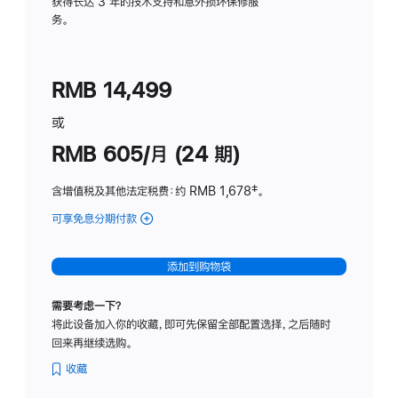
务
获得长达 3 年的技术支持和意外损坏保修服
务。
计
划
(适
RMB 14,499
用
于
或
Studio
RMB 605/月 (24 期)
Display
含增值税及其他法定税费
：约 RMB 1,678
脚
‡。
注
可享免息分期付款
(Studio
Display
-
添加到购物袋
纳
米
需要考虑一下？
纹
将此设备加入你的收藏，即可先保留全部配置选择，之后随时
理
回来再继续选购。
玻
璃
收藏
面