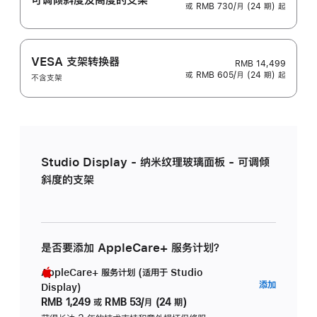
或 RMB 730/月 (24 期) 起
VESA 支架转换器
RMB 14,499
或 RMB 605/月 (24 期) 起
不含支架
Studio Display - 纳米纹理玻璃面板 - 可调倾
斜度的支架
是否要添加 AppleCare+ 服务计划？
AppleCare+ 服务计划 (适用于 Studio
AppleC
添加
Display)
服
RMB 1,249
或
RMB 53/月 (24 期)