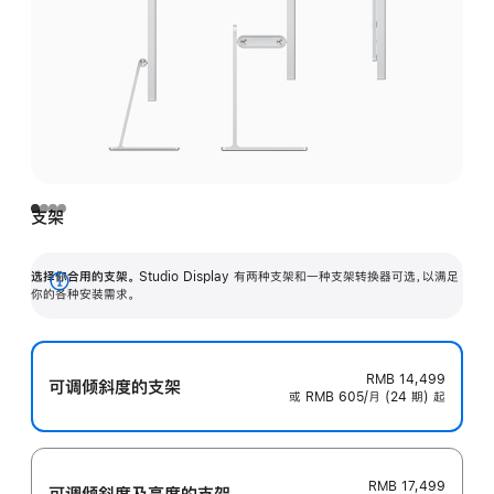
支架
选择你合用的支架。
Studio Display 有两种支架和一种支架转换器可选，以满足
展
你的各种安装需求。
开
RMB 14,499
可调倾斜度的支架
或 RMB 605/月 (24 期) 起
RMB 17,499
可调倾斜度及高‍度的支‍架