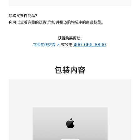
板
-
想购买多件商品？
可
你可以查看完整的送货详情，并更改购物袋中的商品数量。
调
倾
斜
获得购买帮助，
度
立即在线交流
(在
或致电
400-666-8800
。
的
新
支
窗
架
口
包装内容
的
中
分
打
期
开)
付
款
选
项)