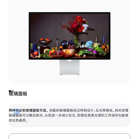
玻璃面板
两种抗反射玻璃面板可选。
标配的玻璃面板经过特别设计，反光率极低。纳米纹理
展
玻璃面板可分散反射光，从而进一步减少反光，即使在高亮光源的工作场所也能保
持出色画质。
开