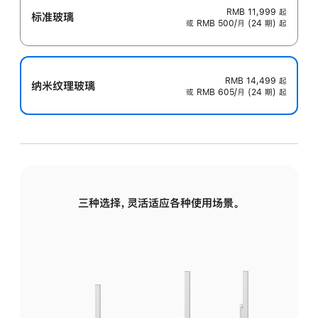
RMB 11,999
起
标准玻璃
或 RMB 500/月 (24 期) 起
RMB 14,499
起
纳米纹理玻璃
或 RMB 605/月 (24 期) 起
三种选择，灵活适应各种使用场景。
标