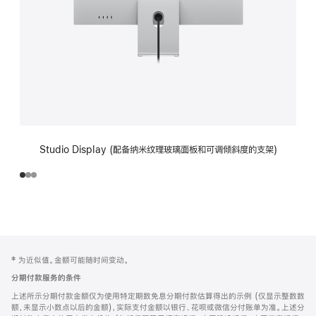
Studio Display (配备纳米纹理玻璃面板和可调倾斜度的支架)
网
脚
‡ 为近似值。金额可能随时间变动。
注
页
分期付款服务的条件
页
上述所示分期付款金额仅为使用特定期数免息分期付款估算得出的示例 (仅显示整数数
脚
额，未显示小数点以后的金额)，实际支付金额以银行、花呗或微信分付账单为准。上述分