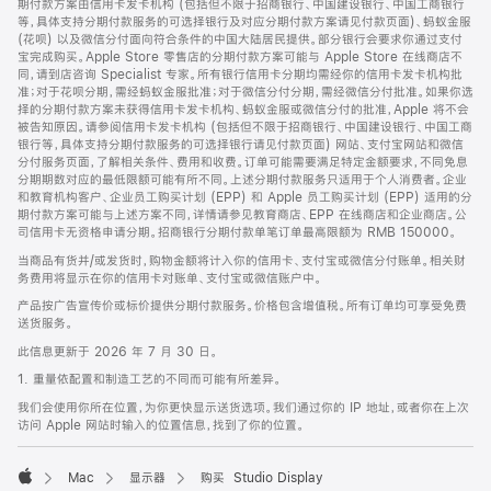
期付款方案由信用卡发卡机构 (包括但不限于招商银行、中国建设银行、中国工商银行
等，具体支持分期付款服务的可选择银行及对应分期付款方案请见付款页面)、蚂蚁金服
(花呗) 以及微信分付面向符合条件的中国大陆居民提供。部分银行会要求你通过支付
宝完成购买。Apple Store 零售店的分期付款方案可能与 Apple Store 在线商店不
同，请到店咨询 Specialist 专家。所有银行信用卡分期均需经你的信用卡发卡机构批
准；对于花呗分期，需经蚂蚁金服批准；对于微信分付分期，需经微信分付批准。如果你选
择的分期付款方案未获得信用卡发卡机构、蚂蚁金服或微信分付的批准，Apple 将不会
被告知原因。请参阅信用卡发卡机构 (包括但不限于招商银行、中国建设银行、中国工商
银行等，具体支持分期付款服务的可选择银行请见付款页面) 网站、支付宝网站和微信
分付服务页面，了解相关条件、费用和收费。订单可能需要满足特定金额要求，不同免息
分期期数对应的最低限额可能有所不同。上述分期付款服务只适用于个人消费者。企业
和教育机构客户、企业员工购买计划 (EPP) 和 Apple 员工购买计划 (EPP) 适用的分
期付款方案可能与上述方案不同，详情请参见教育商店、EPP 在线商店和企业商店。公
司信用卡无资格申请分期。招商银行分期付款单笔订单最高限额为 RMB 150000。
当商品有货并/或发货时，购物金额将计入你的信用卡、支付宝或微信分付账单。相关财
务费用将显示在你的信用卡对账单、支付宝或微信账户中。
产品按广告宣传价或标价提供分期付款服务。价格包含增值税。所有订单均可享受免费
送货服务。
此信息更新于 2026 年 7 月 30 日。
1. 重量依配置和制造工艺的不同而可能有所差异。
我们会使用你所在位置，为你更快显示送货选项。我们通过你的 IP 地址，或者你在上次
访问 Apple 网站时输入的位置信息，找到了你的位置。
Mac
显示器
购买 Studio Display