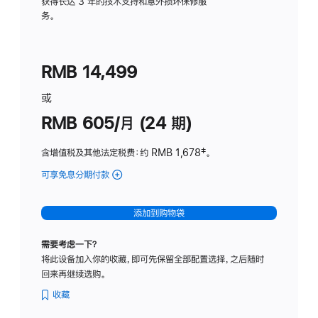
务
获得长达 3 年的技术支持和意外损坏保修服
务。
计
划
(适
RMB 14,499
用
于
或
Studio
RMB 605/月 (24 期)
Display
含增值税及其他法定税费
：约 RMB 1,678
脚
‡。
注
可享免息分期付款
(Studio
Display
-
添加到购物袋
纳
米
需要考虑一下？
纹
将此设备加入你的收藏，即可先保留全部配置选择，之后随时
理
回来再继续选购。
玻
璃
收藏
面