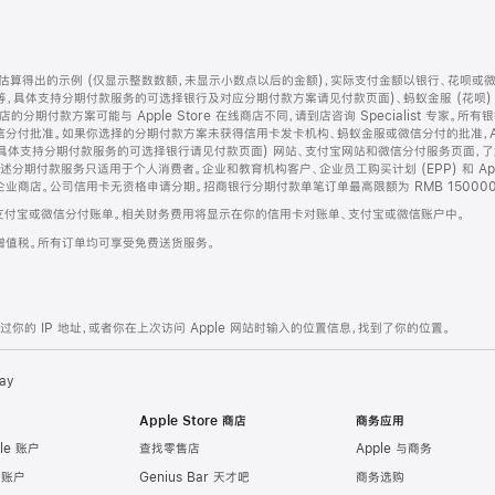
算得出的示例 (仅显示整数数额，未显示小数点以后的金额)，实际支付金额以银行、花呗或
等，具体支持分期付款服务的可选择银行及对应分期付款方案请见付款页面)、蚂蚁金服 (花呗
售店的分期付款方案可能与 Apple Store 在线商店不同，请到店咨询 Specialist 专
分付批准。如果你选择的分期付款方案未获得信用卡发卡机构、蚂蚁金服或微信分付的批准，Ap
具体支持分期付款服务的可选择银行请见付款页面) 网站、支付宝网站和微信分付服务页面，
期付款服务只适用于个人消费者。企业和教育机构客户、企业员工购买计划 (EPP) 和 Appl
企业商店。公司信用卡无资格申请分期。招商银行分期付款单笔订单最高限额为 RMB 150000
支付宝或微信分付账单。相关财务费用将显示在你的信用卡对账单、支付宝或微信账户中。
增值税。所有订单均可享受免费送货服务。
的 IP 地址，或者你在上次访问 Apple 网站时输入的位置信息，找到了你的位置。
ay
Apple Store 商店
商务应用
le 账户
查找零售店
Apple 与商务
e 账户
Genius Bar 天才吧
商务选购