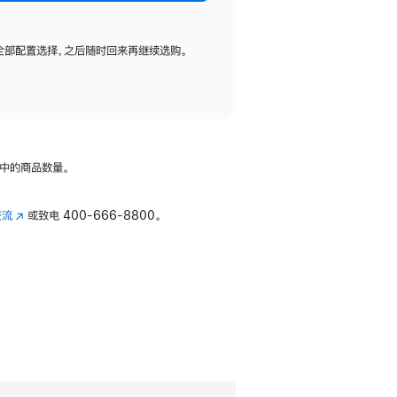
全部配置选择，之后随时回来再继续选购。
中的商品数量。
交流
(在
或致电
400-666-8800。
新
窗
口
中
打
开)