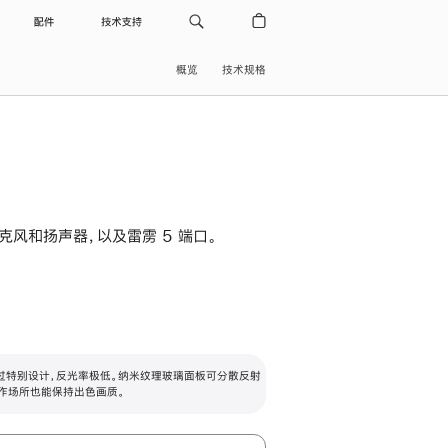
配件
技术支持
概览
技术规格
级麦克风和扬声器，以及雷雳 5 端口。
过特别设计，反光率极低。纳米纹理玻璃面板可分散反射
作场所也能保持出色画质。