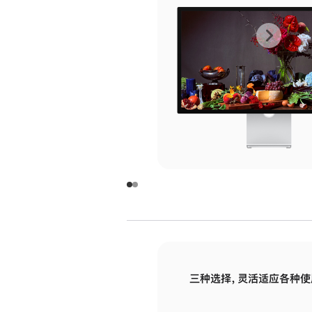
上
下
一
一
张
张
图
图
库
库
图
图
片
片
-
-
玻
玻
璃
璃
三种选择，灵活适应各种使
面
面
板
板