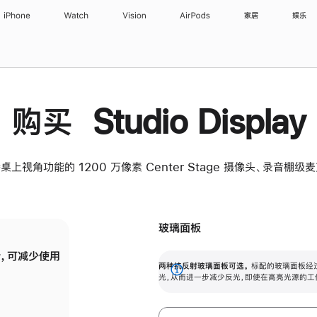
iPhone
Watch
Vision
AirPods
家居
娱乐
购买 Studio Display
桌上视角功能的 1200 万像素 Center Stage 摄像头、录音棚
玻璃面板
，可减少使用
纳米纹理玻璃面板可进一步减少反光，即使在
两种抗反射玻璃面板可选。
标配的玻璃面板经
。
有高亮光源的场所使用，也能保持出色画质。
展
光，从而进一步减少反光，即使在高亮光源的工
开