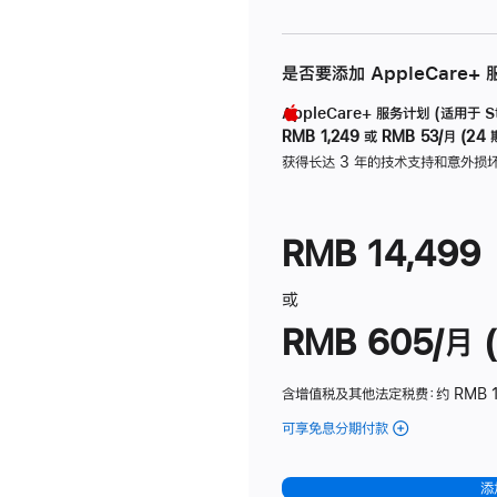
是否要添加 AppleCare+
AppleCare+ 服务计划 (适用于 Stu
RMB 1,249
或
RMB 53/月 (24 
获得长达 3 年的技术支持和意外损
RMB 14,499
或
RMB 605/月 (
含增值税及其他法定税费
：约 RMB 1
可享免息分期付款
(Studio
Display
-
添