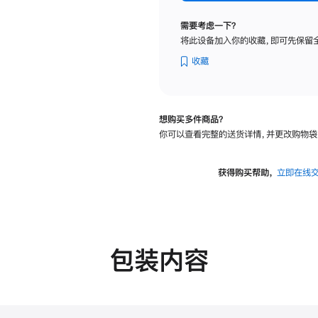
纳
米
需要考虑一下？
纹
将此设备加入你的收藏，即可先保留
理
玻
收藏
璃
面
板
想购买多件商品？
-
你可以查看完整的送货详情，并更改购物袋
可
调
倾
获得购买帮助，
立即在线
斜
度
的
支
架
包装内容
的
分
期
付
款