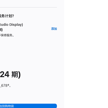
 服务计划？
dio Display)
AppleCare+
添加
期)
服
坏保修服务。
务
计
划
(适
用
于
24 期)
Studio
Display)
,678
脚
‡。
注
加到购物袋