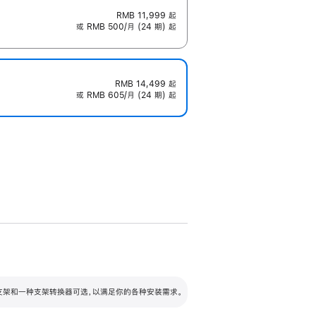
RMB 11,999
起
或 RMB 500/月 (24 期) 起
RMB 14,499
起
或 RMB 605/月 (24 期) 起
配可调倾斜度及高度的支架，额外增加 105
VESA 支架转换器
 有两种支架和一种支架转换器可选，以满足你的各种安装需求。
毫米的高度调节范围。
容的支架 (未随附)