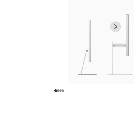
上
下
一
一
张
张
图
图
库
库
图
图
片
片
-
-
支
支
架
架