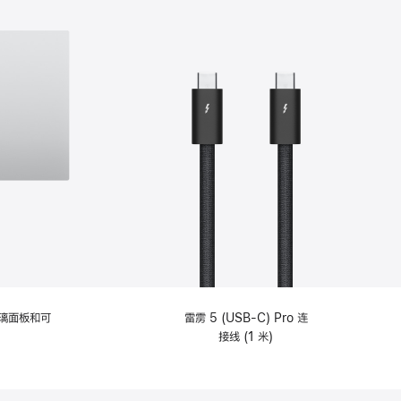
选
项)
理玻璃面板和可
雷雳 5 (USB-C) Pro 连
接线 (1 米)