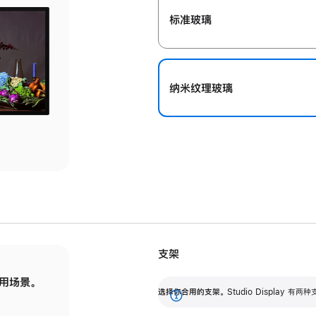
标准玻璃
纳米纹理玻璃
支架
用场景。
标配可调倾斜度的支架，提供 30 度的倾斜度
选
选择你合用的支架。
Studio Display
调节范围。
展