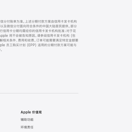
微信分付账单为准。上述分期付款方案由信用卡发卡机构
) 以及微信分付面向符合条件的中国大陆居民提供。部分
家。所有银行信用卡分期均需经你的信用卡发卡机构批准；对于花
ple 将不会被告知原因。请参阅信用卡发卡机构 (包
了解相关条件、费用和收费。订单可能需要满足特定金额要
e 员工购买计划 (EPP) 适用的分期付款方案可能与
。
Apple 价值观
辅助功能
环境责任