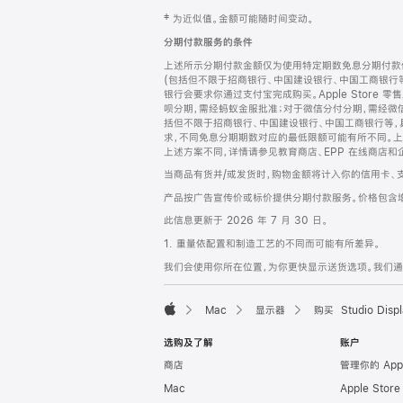
网
脚
‡ 为近似值。金额可能随时间变动。
注
页
分期付款服务的条件
页
上述所示分期付款金额仅为使用特定期数免息分期付款估
脚
(包括但不限于招商银行、中国建设银行、中国工商银行
银行会要求你通过支付宝完成购买。Apple Store 零
呗分期，需经蚂蚁金服批准；对于微信分付分期，需经微信
括但不限于招商银行、中国建设银行、中国工商银行等，
求，不同免息分期期数对应的最低限额可能有所不同。上述分
上述方案不同，详情请参见教育商店、EPP 在线商店和
当商品有货并/或发货时，购物金额将计入你的信用卡、
产品按广告宣传价或标价提供分期付款服务。价格包含
此信息更新于 2026 年 7 月 30 日。
1. 重量依配置和制造工艺的不同而可能有所差异。
我们会使用你所在位置，为你更快显示送货选项。我们通过你
Mac
显示器
购买 Studio Displ
Apple
选购及了解
账户
商店
管理你的 App
Mac
Apple Stor