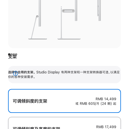
支架
选择你合用的支架。
Studio Display 有两种支架和一种支架转换器可选，以满足
展
你的各种安装需求。
开
RMB 14,499
可调倾斜度的支架
或 RMB 605/月 (24 期) 起
RMB 17,499
可调倾斜度及高‍度的支‍架