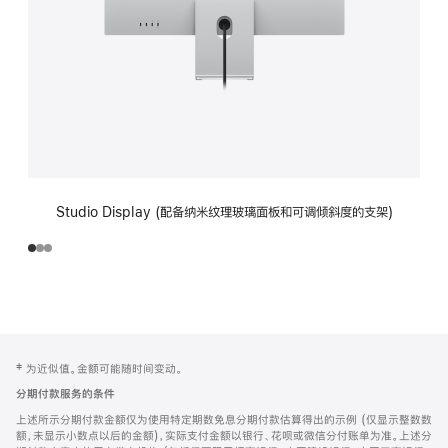
Studio Display (配备纳米纹理玻璃面板和可调倾斜度的支架)
网
脚
‡ 为近似值。金额可能随时间变动。
注
页
分期付款服务的条件
页
上述所示分期付款金额仅为使用特定期数免息分期付款估算得出的示例 (仅显示整数数
脚
额，未显示小数点以后的金额)，实际支付金额以银行、花呗或微信分付账单为准。上述分