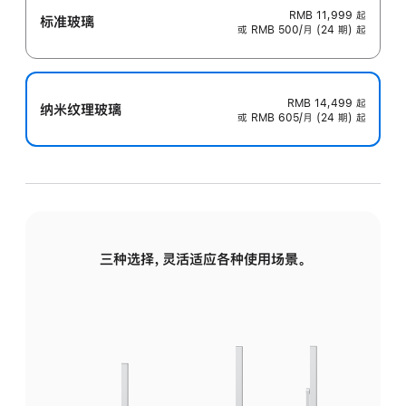
RMB 11,999
起
标准玻璃
或 RMB 500/月 (24 期) 起
RMB 14,499
起
纳米纹理玻璃
或 RMB 605/月 (24 期) 起
三种选择，灵活适应各种使用场景。
标