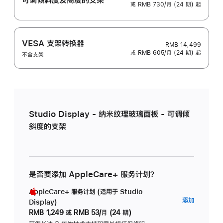
或 RMB 730/月 (24 期) 起
VESA 支架转换器
RMB 14,499
或 RMB 605/月 (24 期) 起
不含支架
Studio Display - 纳米纹理玻璃面板 - 可调倾
斜度的支架
是否要添加 AppleCare+ 服务计划？
AppleCare+ 服务计划 (适用于 Studio
AppleC
添加
Display)
服
RMB 1,249
或
RMB 53/月 (24 期)