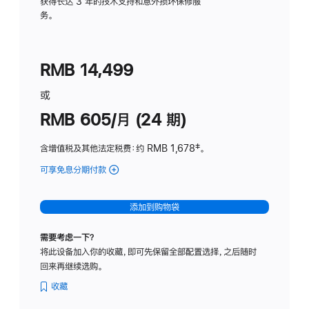
务
获得长达 3 年的技术支持和意外损坏保修服
务。
计
划
(适
RMB 14,499
用
于
或
Studio
RMB 605/月 (24 期)
Display
含增值税及其他法定税费
：约 RMB 1,678
脚
‡。
注
可享免息分期付款
(Studio
Display
-
添加到购物袋
纳
米
需要考虑一下？
纹
将此设备加入你的收藏，即可先保留全部配置选择，之后随时
理
回来再继续选购。
玻
璃
收藏
面