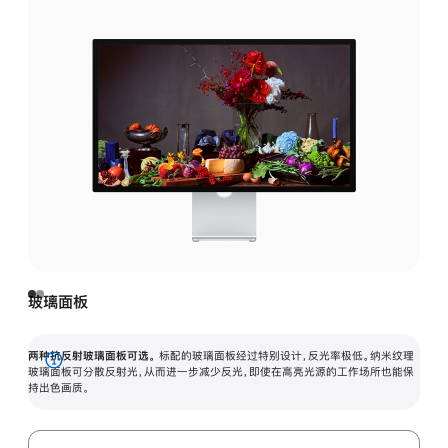
玻璃面板
两种抗反射玻璃面板可选。
标配的玻璃面板经过特别设计，反光率极低。纳米纹理
展
玻璃面板可分散反射光，从而进一步减少反光，即使在高亮光源的工作场所也能保
持出色画质。
开