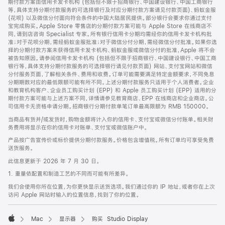
期付款方案由信用卡发卡机构 (包括但不限于招商银行、中国建设银行、中国工商银行
等，具体支持分期付款服务的可选择银行及对应分期付款方案请见付款页面)、蚂蚁金服
(花呗) 以及微信分付面向符合条件的中国大陆居民提供。部分银行会要求你通过支付
宝完成购买。Apple Store 零售店的分期付款方案可能与 Apple Store 在线商店不
同，请到店咨询 Specialist 专家。所有银行信用卡分期均需经你的信用卡发卡机构批
准；对于花呗分期，需经蚂蚁金服批准；对于微信分付分期，需经微信分付批准。如果你选
择的分期付款方案未获得信用卡发卡机构、蚂蚁金服或微信分付的批准，Apple 将不会
被告知原因。请参阅信用卡发卡机构 (包括但不限于招商银行、中国建设银行、中国工商
银行等，具体支持分期付款服务的可选择银行请见付款页面) 网站、支付宝网站和微信
分付服务页面，了解相关条件、费用和收费。订单可能需要满足特定金额要求，不同免息
分期期数对应的最低限额可能有所不同。上述分期付款服务只适用于个人消费者。企业
和教育机构客户、企业员工购买计划 (EPP) 和 Apple 员工购买计划 (EPP) 适用的分
期付款方案可能与上述方案不同，详情请参见教育商店、EPP 在线商店和企业商店。公
司信用卡无资格申请分期。招商银行分期付款单笔订单最高限额为 RMB 150000。
当商品有货并/或发货时，购物金额将计入你的信用卡、支付宝或微信分付账单。相关财
务费用将显示在你的信用卡对账单、支付宝或微信账户中。
产品按广告宣传价或标价提供分期付款服务。价格包含增值税。所有订单均可享受免费
送货服务。
此信息更新于 2026 年 7 月 30 日。
1. 重量依配置和制造工艺的不同而可能有所差异。
我们会使用你所在位置，为你更快显示送货选项。我们通过你的 IP 地址，或者你在上次
访问 Apple 网站时输入的位置信息，找到了你的位置。
Mac
显示器
购买 Studio Display