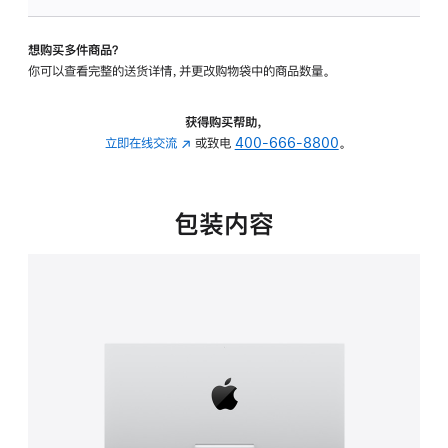
板
-
想购买多件商品？
可
你可以查看完整的送货详情，并更改购物袋中的商品数量。
调
倾
斜
获得购买帮助，
度
立即在线交流
(在
或致电
400-666-8800
。
的
新
支
窗
架
口
包装内容
的
中
分
打
期
开)
付
款
选
项)