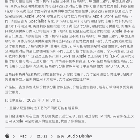
期付款方案由信用卡发卡机构 (包括但不限于招商银行、中国建设银行、中国工商银行
等，具体支持分期付款服务的可选择银行及对应分期付款方案请见付款页面)、蚂蚁金服
(花呗) 以及微信分付面向符合条件的中国大陆居民提供。部分银行会要求你通过支付
宝完成购买。Apple Store 零售店的分期付款方案可能与 Apple Store 在线商店不
同，请到店咨询 Specialist 专家。所有银行信用卡分期均需经你的信用卡发卡机构批
准；对于花呗分期，需经蚂蚁金服批准；对于微信分付分期，需经微信分付批准。如果你选
择的分期付款方案未获得信用卡发卡机构、蚂蚁金服或微信分付的批准，Apple 将不会
被告知原因。请参阅信用卡发卡机构 (包括但不限于招商银行、中国建设银行、中国工商
银行等，具体支持分期付款服务的可选择银行请见付款页面) 网站、支付宝网站和微信
分付服务页面，了解相关条件、费用和收费。订单可能需要满足特定金额要求，不同免息
分期期数对应的最低限额可能有所不同。上述分期付款服务只适用于个人消费者。企业
和教育机构客户、企业员工购买计划 (EPP) 和 Apple 员工购买计划 (EPP) 适用的分
期付款方案可能与上述方案不同，详情请参见教育商店、EPP 在线商店和企业商店。公
司信用卡无资格申请分期。招商银行分期付款单笔订单最高限额为 RMB 150000。
当商品有货并/或发货时，购物金额将计入你的信用卡、支付宝或微信分付账单。相关财
务费用将显示在你的信用卡对账单、支付宝或微信账户中。
产品按广告宣传价或标价提供分期付款服务。价格包含增值税。所有订单均可享受免费
送货服务。
此信息更新于 2026 年 7 月 30 日。
1. 重量依配置和制造工艺的不同而可能有所差异。
我们会使用你所在位置，为你更快显示送货选项。我们通过你的 IP 地址，或者你在上次
访问 Apple 网站时输入的位置信息，找到了你的位置。
Mac
显示器
购买 Studio Display