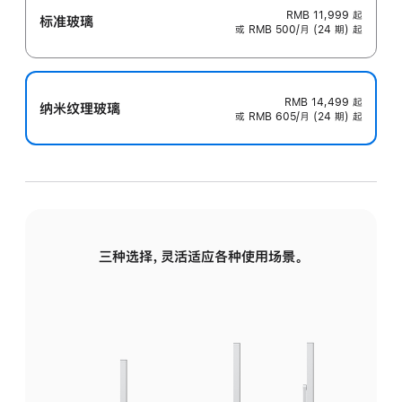
RMB 11,999
起
标准玻璃
或 RMB 500/月 (24 期) 起
RMB 14,499
起
纳米纹理玻璃
或 RMB 605/月 (24 期) 起
三种选择，灵活适应各种使用场景。
标