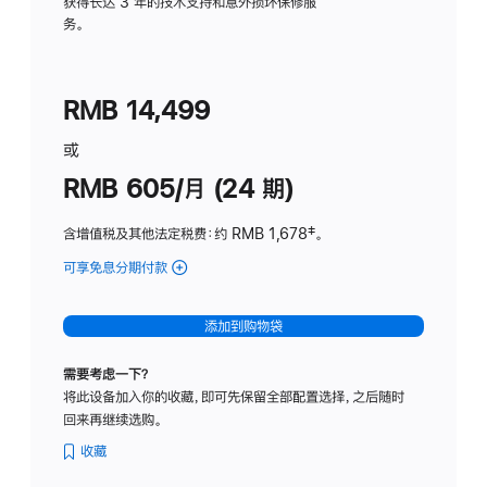
务
获得长达 3 年的技术支持和意外损坏保修服
务。
计
划
(适
RMB 14,499
用
于
或
Studio
RMB 605/月 (24 期)
Display
含增值税及其他法定税费
：约 RMB 1,678
脚
‡。
注
可享免息分期付款
(Studio
Display
-
添加到购物袋
纳
米
需要考虑一下？
纹
将此设备加入你的收藏，即可先保留全部配置选择，之后随时
理
回来再继续选购。
玻
璃
收藏
面