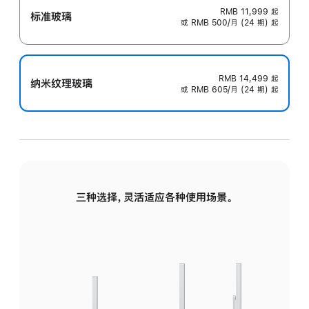
RMB 11,999
起
标准玻璃
或 RMB 500/月 (24 期) 起
RMB 14,499
起
纳米纹理玻璃
或 RMB 605/月 (24 期) 起
三种选择，灵活适应各种使用场景。
标