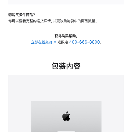
板
-
想购买多件商品？
可
你可以查看完整的送货详情，并更改购物袋中的商品数量。
调
倾
斜
获得购买帮助，
度
立即在线交流
(在
或致电
400-666-8800
。
的
新
支
窗
架
口
包装内容
的
中
分
打
期
开)
付
款
选
项)