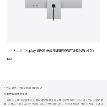
Studio Display (配备纳米纹理玻璃面板和可调倾斜度的支架)
网
脚
‡ 为近似值。金额可能随时间变动。
注
页
分期付款服务的条件
页
上述所示分期付款金额仅为使用特定期数免息分期付款估算得出的示例 (仅显示整数数
脚
额，未显示小数点以后的金额)，实际支付金额以银行、花呗或微信分付账单为准。上述分