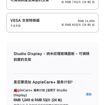
或 RMB 730/月 (24 期) 起
VESA 支架转换器
RMB 14,499
或 RMB 605/月 (24 期) 起
不含支架
Studio Display - 纳米纹理玻璃面板 - 可调倾
斜度的支架
是否要添加 AppleCare+ 服务计划？
AppleCare+ 服务计划 (适用于 Studio
AppleC
添加
Display)
服
RMB 1,249
或
RMB 53/月 (24 期)