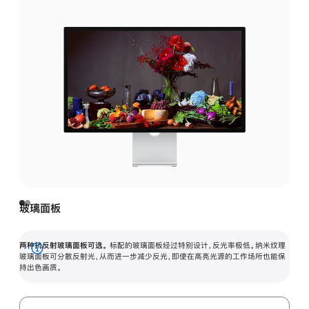
玻璃面板
两种抗反射玻璃面板可选。
标配的玻璃面板经过特别设计，反光率极低。纳米纹理
展
玻璃面板可分散反射光，从而进一步减少反光，即使在高亮光源的工作场所也能保
持出色画质。
开