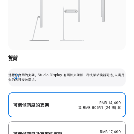
支架
选择你合用的支架。
Studio Display 有两种支架和一种支架转换器可选，以满足
展
你的各种安装需求。
开
RMB 14,499
可调倾斜度的支架
或 RMB 605/月 (24 期) 起
RMB 17,499
可调倾斜度及高‍度的支‍架