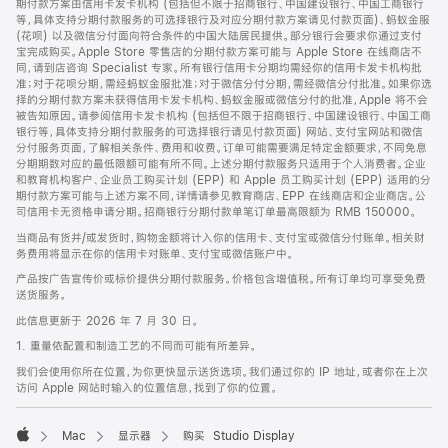
期付款方案由信用卡发卡机构 (包括但不限于招商银行、中国建设银行、中国工商银行
等，具体支持分期付款服务的可选择银行及对应分期付款方案请见付款页面)、蚂蚁金服
(花呗) 以及微信分付面向符合条件的中国大陆居民提供。部分银行会要求你通过支付
宝完成购买。Apple Store 零售店的分期付款方案可能与 Apple Store 在线商店不
同，请到店咨询 Specialist 专家。所有银行信用卡分期均需经你的信用卡发卡机构批
准；对于花呗分期，需经蚂蚁金服批准；对于微信分付分期，需经微信分付批准。如果你选
择的分期付款方案未获得信用卡发卡机构、蚂蚁金服或微信分付的批准，Apple 将不会
被告知原因。请参阅信用卡发卡机构 (包括但不限于招商银行、中国建设银行、中国工商
银行等，具体支持分期付款服务的可选择银行请见付款页面) 网站、支付宝网站和微信
分付服务页面，了解相关条件、费用和收费。订单可能需要满足特定金额要求，不同免息
分期期数对应的最低限额可能有所不同。上述分期付款服务只适用于个人消费者。企业
和教育机构客户、企业员工购买计划 (EPP) 和 Apple 员工购买计划 (EPP) 适用的分
期付款方案可能与上述方案不同，详情请参见教育商店、EPP 在线商店和企业商店。公
司信用卡无资格申请分期。招商银行分期付款单笔订单最高限额为 RMB 150000。
当商品有货并/或发货时，购物金额将计入你的信用卡、支付宝或微信分付账单。相关财
务费用将显示在你的信用卡对账单、支付宝或微信账户中。
产品按广告宣传价或标价提供分期付款服务。价格包含增值税。所有订单均可享受免费
送货服务。
此信息更新于 2026 年 7 月 30 日。
1. 重量依配置和制造工艺的不同而可能有所差异。
我们会使用你所在位置，为你更快显示送货选项。我们通过你的 IP 地址，或者你在上次
访问 Apple 网站时输入的位置信息，找到了你的位置。
Mac
显示器
购买 Studio Display