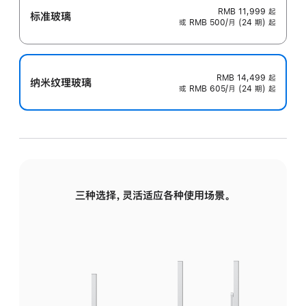
RMB 11,999
起
标准玻璃
或 RMB 500/月 (24 期) 起
RMB 14,499
起
纳米纹理玻璃
或 RMB 605/月 (24 期) 起
三种选择，灵活适应各种使用场景。
标