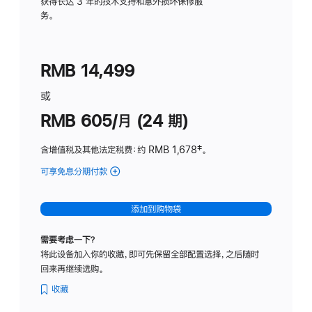
务
获得长达 3 年的技术支持和意外损坏保修服
务。
计
划
(适
RMB 14,499
用
于
或
Studio
RMB 605/月 (24 期)
Display
含增值税及其他法定税费
：约 RMB 1,678
脚
‡。
注
可享免息分期付款
(Studio
Display
-
添加到购物袋
纳
米
需要考虑一下？
纹
将此设备加入你的收藏，即可先保留全部配置选择，之后随时
理
回来再继续选购。
玻
璃
收藏
面