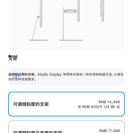
支架
选择你合用的支架。
Studio Display 有两种支架和一种支架转换器可选，以满足
展
你的各种安装需求。
开
RMB 14,499
可调倾斜度的支架
或 RMB 605/月 (24 期) 起
RMB 17,499
可调倾斜度及高‍度的支‍架