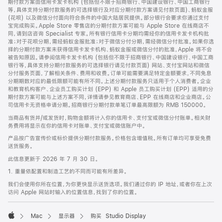
期付款方案由信用卡发卡机构 (包括但不限于招商银行、中国建设银行、中国工商银行
等，具体支持分期付款服务的可选择银行及对应分期付款方案请见付款页面)、蚂蚁金服
(花呗) 以及微信分付面向符合条件的中国大陆居民提供。部分银行会要求你通过支付
宝完成购买。Apple Store 零售店的分期付款方案可能与 Apple Store 在线商店不
同，请到店咨询 Specialist 专家。所有银行信用卡分期均需经你的信用卡发卡机构批
准；对于花呗分期，需经蚂蚁金服批准；对于微信分付分期，需经微信分付批准。如果你选
择的分期付款方案未获得信用卡发卡机构、蚂蚁金服或微信分付的批准，Apple 将不会
被告知原因。请参阅信用卡发卡机构 (包括但不限于招商银行、中国建设银行、中国工商
银行等，具体支持分期付款服务的可选择银行请见付款页面) 网站、支付宝网站和微信
分付服务页面，了解相关条件、费用和收费。订单可能需要满足特定金额要求，不同免息
分期期数对应的最低限额可能有所不同。上述分期付款服务只适用于个人消费者。企业
和教育机构客户、企业员工购买计划 (EPP) 和 Apple 员工购买计划 (EPP) 适用的分
期付款方案可能与上述方案不同，详情请参见教育商店、EPP 在线商店和企业商店。公
司信用卡无资格申请分期。招商银行分期付款单笔订单最高限额为 RMB 150000。
当商品有货并/或发货时，购物金额将计入你的信用卡、支付宝或微信分付账单。相关财
务费用将显示在你的信用卡对账单、支付宝或微信账户中。
产品按广告宣传价或标价提供分期付款服务。价格包含增值税。所有订单均可享受免费
送货服务。
此信息更新于 2026 年 7 月 30 日。
1. 重量依配置和制造工艺的不同而可能有所差异。
我们会使用你所在位置，为你更快显示送货选项。我们通过你的 IP 地址，或者你在上次
访问 Apple 网站时输入的位置信息，找到了你的位置。
Mac
显示器
购买 Studio Display