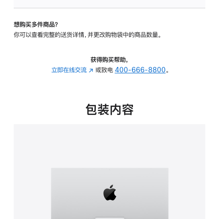
板
-
想购买多件商品？
可
你可以查看完整的送货详情，并更改购物袋中的商品数量。
调
倾
斜
获得购买帮助，
度
立即在线交流
(在
或致电
400-666-8800
。
的
新
支
窗
架
口
包装内容
的
中
分
打
期
开)
付
款
选
项)