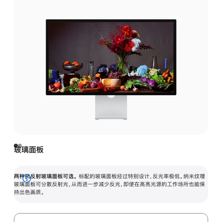
玻璃面板
两种抗反射玻璃面板可选。
标配的玻璃面板经过特别设计，反光率极低。纳米纹理
展
玻璃面板可分散反射光，从而进一步减少反光，即使在高亮光源的工作场所也能保
持出色画质。
开