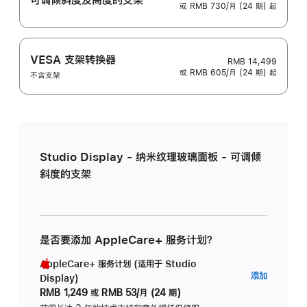
或 RMB 730/月 (24 期) 起
VESA 支架转换器
RMB 14,499
或 RMB 605/月 (24 期) 起
不含支架
Studio Display - 纳米纹理玻璃面板 - 可调倾
斜度的支架
是否要添加 AppleCare+ 服务计划？
AppleCare+ 服务计划 (适用于 Studio
AppleC
添加
Display)
服
RMB 1,249
或
RMB 53/月 (24 期)