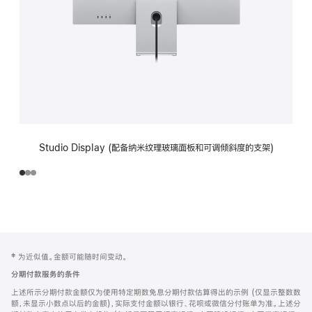
Studio Display (配备纳米纹理玻璃面板和可调倾斜度的支架)
网
脚
‡ 为近似值。金额可能随时间变动。
注
页
分期付款服务的条件
页
上述所示分期付款金额仅为使用特定期数免息分期付款估算得出的示例 (仅显示整数数
脚
额，未显示小数点以后的金额)，实际支付金额以银行、花呗或微信分付账单为准。上述分