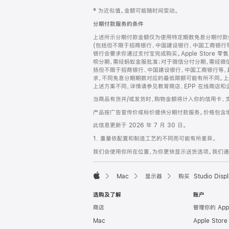
网
脚
‡ 为近似值。金额可能随时间变动。
注
页
分期付款服务的条件
页
上述所示分期付款金额仅为使用特定期数免息分期付款估
脚
(包括但不限于招商银行、中国建设银行、中国工商银行
银行会要求你通过支付宝完成购买。Apple Store 零
呗分期，需经蚂蚁金服批准；对于微信分付分期，需经微信
括但不限于招商银行、中国建设银行、中国工商银行等，
求，不同免息分期期数对应的最低限额可能有所不同。上述分
上述方案不同，详情请参见教育商店、EPP 在线商店和
当商品有货并/或发货时，购物金额将计入你的信用卡、
产品按广告宣传价或标价提供分期付款服务。价格包含
此信息更新于 2026 年 7 月 30 日。
1. 重量依配置和制造工艺的不同而可能有所差异。
我们会使用你所在位置，为你更快显示送货选项。我们通过你
Mac
显示器
购买 Studio Displ
Apple
选购及了解
账户
商店
管理你的 App
Mac
Apple Stor