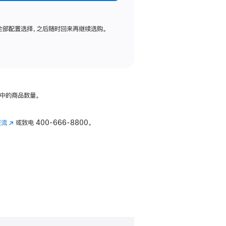
全部配置选择，之后随时回来再继续选购。
中的商品数量。
交流
(在
或致电
400-666-8800。
新
窗
口
中
打
开)