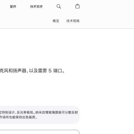
配件
技术支持
概览
技术规格
级麦克风和扬声器，以及雷雳 5 端口。
过特别设计，反光率极低。纳米纹理玻璃面板可分散反射
作场所也能保持出色画质。