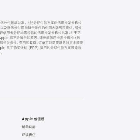
微信分付账单为准。上述分期付款方案由信用卡发卡机构
) 以及微信分付面向符合条件的中国大陆居民提供。部分
家。所有银行信用卡分期均需经你的信用卡发卡机构批准；对于花
ple 将不会被告知原因。请参阅信用卡发卡机构 (包
了解相关条件、费用和收费。订单可能需要满足特定金额要
e 员工购买计划 (EPP) 适用的分期付款方案可能与
。
Apple 价值观
辅助功能
环境责任