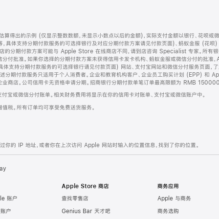
算得出的示例 (仅显示整数数额，未显示小数点以后的金额)，实际支付金额以银行、花呗或
等，具体支持分期付款服务的可选择银行及对应分期付款方案请见付款页面)、蚂蚁金服 (花呗
售店的分期付款方案可能与 Apple Store 在线商店不同，请到店咨询 Specialist 专
分付批准。如果你选择的分期付款方案未获得信用卡发卡机构、蚂蚁金服或微信分付的批准，Ap
具体支持分期付款服务的可选择银行请见付款页面) 网站、支付宝网站和微信分付服务页面，
期付款服务只适用于个人消费者。企业和教育机构客户、企业员工购买计划 (EPP) 和 Appl
企业商店。公司信用卡无资格申请分期。招商银行分期付款单笔订单最高限额为 RMB 150000
支付宝或微信分付账单。相关财务费用将显示在你的信用卡对账单、支付宝或微信账户中。
增值税。所有订单均可享受免费送货服务。
的 IP 地址，或者你在上次访问 Apple 网站时输入的位置信息，找到了你的位置。
ay
Apple Store 商店
商务应用
le 账户
查找零售店
Apple 与商务
e 账户
Genius Bar 天才吧
商务选购