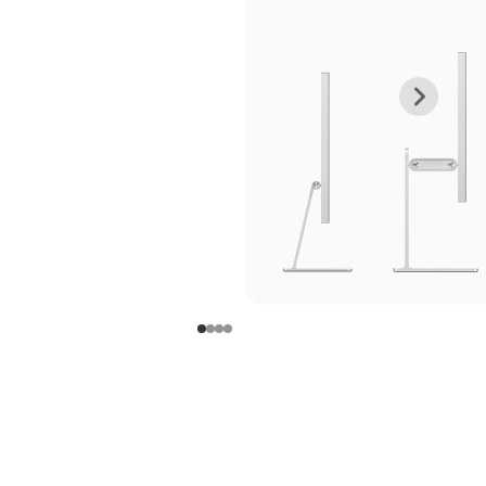
上
下
一
一
张
张
图
图
库
库
图
图
片
片
-
-
支
支
架
架