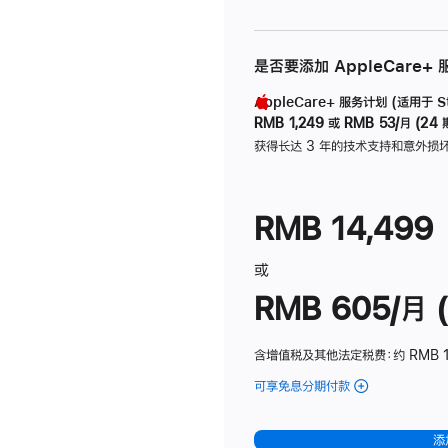
是否要添加 AppleCare+
AppleCare+ 服务计划 (适用于 Stu
RMB 1,249
或
RMB 53/月 (24 
获得长达 3 年的技术支持和意外损
RMB 14,499
或
RMB 605/月 (
含增值税及其他法定税费
：约 RMB 1
可享免息分期付款
(Studio
Display
-
添