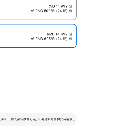
RMB 11,999
起
或 RMB 500/月 (24 期) 起
RMB 14,499
起
或 RMB 605/月 (24 期) 起
配可调倾斜度及高度的支架，额外增加 105
VESA 支架转换器
 有两种支架和一种支架转换器可选，以满足你的各种安装需求。
毫米的高度调节范围。
容的支架 (未随附)