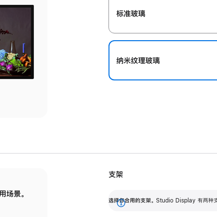
标准玻璃
纳米纹理玻璃
支架
用场景。
标配可调倾斜度的支架，提供 30 度的倾斜度
选
选择你合用的支架。
Studio Display
调节范围。
展