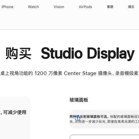
iPhone
Watch
Vision
AirPods
家居
娱乐
购买 Studio Display
桌上视角功能的 1200 万像素 Center Stage 摄像头、录音棚
玻璃面板
，可减少使用
纳米纹理玻璃面板可进一步减少反光，即使在
两种抗反射玻璃面板可选。
标配的玻璃面板经
。
有高亮光源的场所使用，也能保持出色画质。
展
光，从而进一步减少反光，即使在高亮光源的工
开