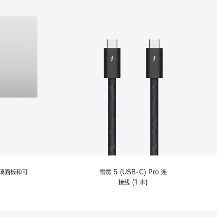
选
项)
理玻璃面板和可
雷雳 5 (USB-C) Pro 连
接线 (1 米)