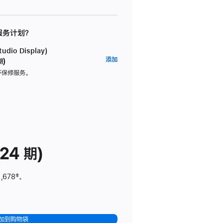
 服务计划？
dio Display)
AppleCare+
添加
期)
服
坏保修服务。
务
计
划
(适
用
于
24 期)
Studio
Display)
,678
脚
‡。
注
加到购物袋