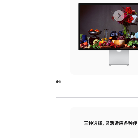
上
下
一
一
张
张
图
图
库
库
图
图
片
片
-
-
玻
玻
璃
璃
三种选择，灵活适应各种使
面
面
板
板