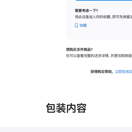
纳
米
需要考虑一下？
纹
将此设备加入你的收藏，即可先保留
理
玻
收藏
璃
面
板
想购买多件商品？
-
你可以查看完整的送货详情，并更改购物袋
可
调
倾
获得购买帮助，
立即在线
斜
度
的
支
架
包装内容
的
分
期
付
款