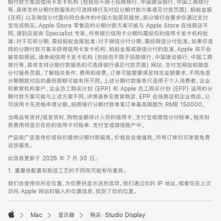
期付款方案由信用卡发卡机构 (包括但不限于招商银行、中国建设银行、中国工商银行
等，具体支持分期付款服务的可选择银行及对应分期付款方案请见付款页面)、蚂蚁金服
(花呗) 以及微信分付面向符合条件的中国大陆居民提供。部分银行会要求你通过支付
宝完成购买。Apple Store 零售店的分期付款方案可能与 Apple Store 在线商店不
同，请到店咨询 Specialist 专家。所有银行信用卡分期均需经你的信用卡发卡机构批
准；对于花呗分期，需经蚂蚁金服批准；对于微信分付分期，需经微信分付批准。如果你选
择的分期付款方案未获得信用卡发卡机构、蚂蚁金服或微信分付的批准，Apple 将不会
被告知原因。请参阅信用卡发卡机构 (包括但不限于招商银行、中国建设银行、中国工商
银行等，具体支持分期付款服务的可选择银行请见付款页面) 网站、支付宝网站和微信
分付服务页面，了解相关条件、费用和收费。订单可能需要满足特定金额要求，不同免息
分期期数对应的最低限额可能有所不同。上述分期付款服务只适用于个人消费者。企业
和教育机构客户、企业员工购买计划 (EPP) 和 Apple 员工购买计划 (EPP) 适用的分
期付款方案可能与上述方案不同，详情请参见教育商店、EPP 在线商店和企业商店。公
司信用卡无资格申请分期。招商银行分期付款单笔订单最高限额为 RMB 150000。
当商品有货并/或发货时，购物金额将计入你的信用卡、支付宝或微信分付账单。相关财
务费用将显示在你的信用卡对账单、支付宝或微信账户中。
产品按广告宣传价或标价提供分期付款服务。价格包含增值税。所有订单均可享受免费
送货服务。
此信息更新于 2026 年 7 月 30 日。
1. 重量依配置和制造工艺的不同而可能有所差异。
我们会使用你所在位置，为你更快显示送货选项。我们通过你的 IP 地址，或者你在上次
访问 Apple 网站时输入的位置信息，找到了你的位置。
Mac
显示器
购买 Studio Display