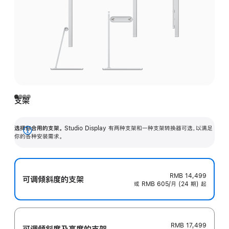
支架
选择你合用的支架。
Studio Display 有两种支架和一种支架转换器可选，以满足
展
你的各种安装需求。
开
RMB 14,499
可调倾斜度的支架
或 RMB 605/月 (24 期) 起
RMB 17,499
可调倾斜度及高‍度的支‍架