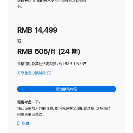
务
获得长达 3 年的技术支持和意外损坏保修服
务。
计
划
(适
RMB 14,499
用
于
或
Studio
RMB 605/月 (24 期)
Display
含增值税及其他法定税费
：约 RMB 1,678
脚
‡。
注
可享免息分期付款
(Studio
Display
-
添加到购物袋
纳
米
需要考虑一下？
纹
将此设备加入你的收藏，即可先保留全部配置选择，之后随时
理
回来再继续选购。
玻
璃
收藏
面