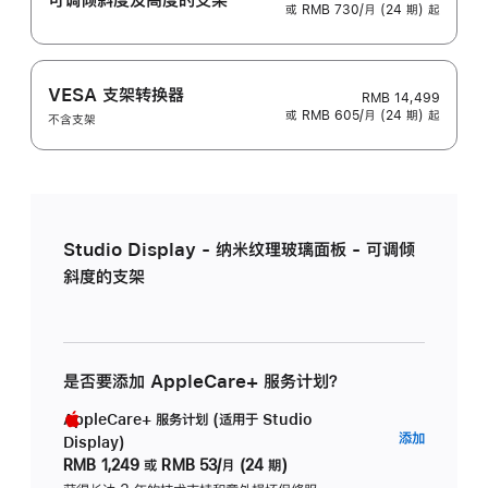
或 RMB 730/月 (24 期) 起
VESA 支架转换器
RMB 14,499
或 RMB 605/月 (24 期) 起
不含支架
Studio Display - 纳米纹理玻璃面板 - 可调倾
斜度的支架
是否要添加 AppleCare+ 服务计划？
AppleCare+ 服务计划 (适用于 Studio
AppleC
添加
Display)
服
RMB 1,249
或
RMB 53/月 (24 期)