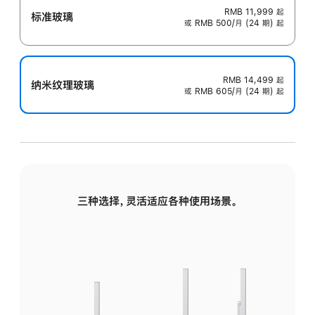
RMB 11,999
起
标准玻璃
或 RMB 500/月 (24 期) 起
RMB 14,499
起
纳米纹理玻璃
或 RMB 605/月 (24 期) 起
三种选择，灵活适应各种使用场景。
标