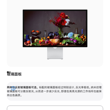
玻璃面板
两种抗反射玻璃面板可选。
标配的玻璃面板经过特别设计，反光率极低。纳米纹理
展
玻璃面板可分散反射光，从而进一步减少反光，即使在高亮光源的工作场所也能保
持出色画质。
开