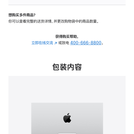
板
-
想购买多件商品？
可
你可以查看完整的送货详情，并更改购物袋中的商品数量。
调
倾
斜
获得购买帮助，
度
立即在线交流
(在
或致电
400-666-8800
。
的
新
支
窗
架
口
包装内容
的
中
分
打
期
开)
付
款
选
项)