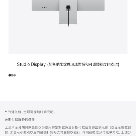
Studio Display (配备纳米纹理玻璃面板和可调倾斜度的支架)
网
脚
‡ 为近似值。金额可能随时间变动。
注
页
分期付款服务的条件
页
上述所示分期付款金额仅为使用特定期数免息分期付款估算得出的示例 (仅显示整数数
脚
额，未显示小数点以后的金额)，实际支付金额以银行、花呗或微信分付账单为准。上述分