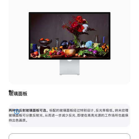
玻璃面板
两种抗反射玻璃面板可选。
标配的玻璃面板经过特别设计，反光率极低。纳米纹理
展
玻璃面板可分散反射光，从而进一步减少反光，即使在高亮光源的工作场所也能保
持出色画质。
开