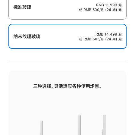
RMB 11,999
起
标准玻璃
或 RMB 500/月 (24 期) 起
RMB 14,499
起
纳米纹理玻璃
或 RMB 605/月 (24 期) 起
三种选择，灵活适应各种使用场景。
标