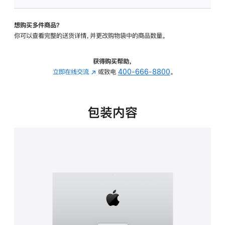
板
-
想购买多件商品？
可
你可以查看完整的送货详情，并更改购物袋中的商品数量。
调
倾
斜
获得购买帮助，
度
立即在线交流
(在
或致电
400-666-8800
。
的
新
支
窗
架
口
包装内容
的
中
分
打
期
开)
付
款
选
项)