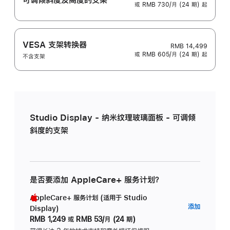
或 RMB 730/月 (24 期) 起
VESA 支架转换器
RMB 14,499
或 RMB 605/月 (24 期) 起
不含支架
Studio Display - 纳米纹理玻璃面板 - 可调倾
斜度的支架
是否要添加 AppleCare+ 服务计划？
AppleCare+ 服务计划 (适用于 Studio
AppleC
添加
Display)
服
RMB 1,249
或
RMB 53/月 (24 期)