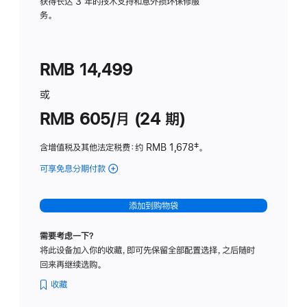
务
获得长达 3 年的技术支持和意外损坏保修服
务。
计
划
(适
RMB 14,499
用
于
或
Studio
RMB 605/月 (24 期)
Display
含增值税及其他法定税费
：约 RMB 1,678
脚
‡。
注
可享免息分期付款
(Studio
Display
-
添加到购物袋
纳
米
需要考虑一下？
纹
将此设备加入你的收藏，即可先保留全部配置选择，之后随时
理
回来再继续选购。
玻
璃
收藏
面