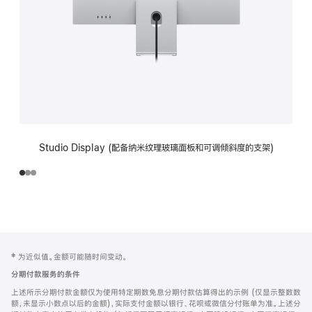
Studio Display (配备纳米纹理玻璃面板和可调倾斜度的支架)
网
脚
‡ 为近似值。金额可能随时间变动。
注
页
分期付款服务的条件
页
上述所示分期付款金额仅为使用特定期数免息分期付款估算得出的示例 (仅显示整数数
脚
额，未显示小数点以后的金额)，实际支付金额以银行、花呗或微信分付账单为准。上述分