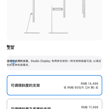
支架
选择你合用的支架。
Studio Display 有两种支架和一种支架转换器可选，以满足
展
你的各种安装需求。
开
RMB 14,499
可调倾斜度的支架
或 RMB 605/月 (24 期) 起
RMB 17,499
可调倾斜度及高‍度的支‍架