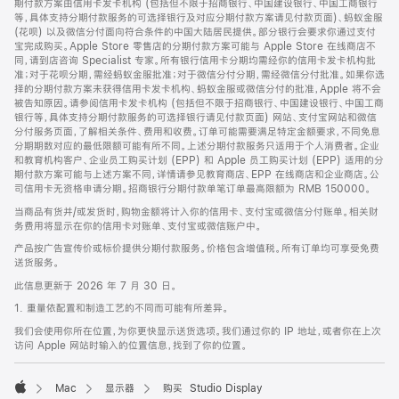
期付款方案由信用卡发卡机构 (包括但不限于招商银行、中国建设银行、中国工商银行
等，具体支持分期付款服务的可选择银行及对应分期付款方案请见付款页面)、蚂蚁金服
(花呗) 以及微信分付面向符合条件的中国大陆居民提供。部分银行会要求你通过支付
宝完成购买。Apple Store 零售店的分期付款方案可能与 Apple Store 在线商店不
同，请到店咨询 Specialist 专家。所有银行信用卡分期均需经你的信用卡发卡机构批
准；对于花呗分期，需经蚂蚁金服批准；对于微信分付分期，需经微信分付批准。如果你选
择的分期付款方案未获得信用卡发卡机构、蚂蚁金服或微信分付的批准，Apple 将不会
被告知原因。请参阅信用卡发卡机构 (包括但不限于招商银行、中国建设银行、中国工商
银行等，具体支持分期付款服务的可选择银行请见付款页面) 网站、支付宝网站和微信
分付服务页面，了解相关条件、费用和收费。订单可能需要满足特定金额要求，不同免息
分期期数对应的最低限额可能有所不同。上述分期付款服务只适用于个人消费者。企业
和教育机构客户、企业员工购买计划 (EPP) 和 Apple 员工购买计划 (EPP) 适用的分
期付款方案可能与上述方案不同，详情请参见教育商店、EPP 在线商店和企业商店。公
司信用卡无资格申请分期。招商银行分期付款单笔订单最高限额为 RMB 150000。
当商品有货并/或发货时，购物金额将计入你的信用卡、支付宝或微信分付账单。相关财
务费用将显示在你的信用卡对账单、支付宝或微信账户中。
产品按广告宣传价或标价提供分期付款服务。价格包含增值税。所有订单均可享受免费
送货服务。
此信息更新于 2026 年 7 月 30 日。
1. 重量依配置和制造工艺的不同而可能有所差异。
我们会使用你所在位置，为你更快显示送货选项。我们通过你的 IP 地址，或者你在上次
访问 Apple 网站时输入的位置信息，找到了你的位置。
Mac
显示器
购买 Studio Display