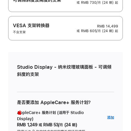
或 RMB 730/月 (24 期) 起
VESA 支架转换器
RMB 14,499
或 RMB 605/月 (24 期) 起
不含支架
Studio Display - 纳米纹理玻璃面板 - 可调倾
斜度的支架
是否要添加 AppleCare+ 服务计划？
AppleCare+ 服务计划 (适用于 Studio
AppleC
添加
Display)
服
RMB 1,249
或
RMB 53/月 (24 期)