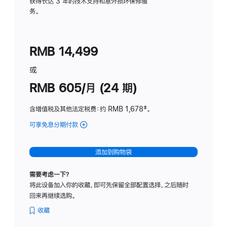
务
获得长达 3 年的技术支持和意外损坏保修服
务。
计
划
(适
RMB 14,499
用
于
或
Studio
RMB 605/月 (24 期)
Display
含增值税及其他法定税费
：约 RMB 1,678
脚
‡。
注
可享免息分期付款
(Studio
Display
-
添加到购物袋
纳
米
需要考虑一下？
纹
将此设备加入你的收藏，即可先保留全部配置选择，之后随时
理
回来再继续选购。
玻
璃
收藏
面