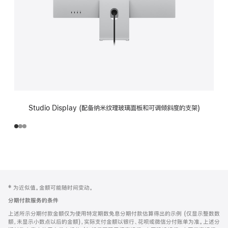
Studio Display (配备纳米纹理玻璃面板和可调倾斜度的支架)
网
脚
‡ 为近似值。金额可能随时间变动。
注
页
分期付款服务的条件
页
上述所示分期付款金额仅为使用特定期数免息分期付款估算得出的示例 (仅显示整数数
脚
额，未显示小数点以后的金额)，实际支付金额以银行、花呗或微信分付账单为准。上述分