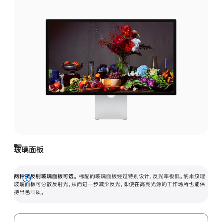
玻璃面板
两种抗反射玻璃面板可选。
标配的玻璃面板经过特别设计，反光率极低。纳米纹理
展
玻璃面板可分散反射光，从而进一步减少反光，即使在高亮光源的工作场所也能保
持出色画质。
开