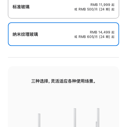
RMB 11,999
起
标准玻璃
或 RMB 500/月 (24 期) 起
RMB 14,499
起
纳米纹理玻璃
或 RMB 605/月 (24 期) 起
三种选择，灵活适应各种使用场景。
标