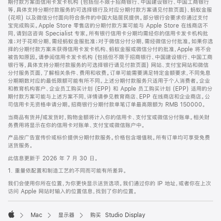
期付款方案由信用卡发卡机构 (包括但不限于招商银行、中国建设银行、中国工商银行
等，具体支持分期付款服务的可选择银行及对应分期付款方案请见付款页面)、蚂蚁金服
(花呗) 以及微信分付面向符合条件的中国大陆居民提供。部分银行会要求你通过支付
宝完成购买。Apple Store 零售店的分期付款方案可能与 Apple Store 在线商店不
同，请到店咨询 Specialist 专家。所有银行信用卡分期均需经你的信用卡发卡机构批
准；对于花呗分期，需经蚂蚁金服批准；对于微信分付分期，需经微信分付批准。如果你选
择的分期付款方案未获得信用卡发卡机构、蚂蚁金服或微信分付的批准，Apple 将不会
被告知原因。请参阅信用卡发卡机构 (包括但不限于招商银行、中国建设银行、中国工商
银行等，具体支持分期付款服务的可选择银行请见付款页面) 网站、支付宝网站和微信
分付服务页面，了解相关条件、费用和收费。订单可能需要满足特定金额要求，不同免息
分期期数对应的最低限额可能有所不同。上述分期付款服务只适用于个人消费者。企业
和教育机构客户、企业员工购买计划 (EPP) 和 Apple 员工购买计划 (EPP) 适用的分
期付款方案可能与上述方案不同，详情请参见教育商店、EPP 在线商店和企业商店。公
司信用卡无资格申请分期。招商银行分期付款单笔订单最高限额为 RMB 150000。
当商品有货并/或发货时，购物金额将计入你的信用卡、支付宝或微信分付账单。相关财
务费用将显示在你的信用卡对账单、支付宝或微信账户中。
产品按广告宣传价或标价提供分期付款服务。价格包含增值税。所有订单均可享受免费
送货服务。
此信息更新于 2026 年 7 月 30 日。
1. 重量依配置和制造工艺的不同而可能有所差异。
我们会使用你所在位置，为你更快显示送货选项。我们通过你的 IP 地址，或者你在上次
访问 Apple 网站时输入的位置信息，找到了你的位置。
Mac
显示器
购买 Studio Display