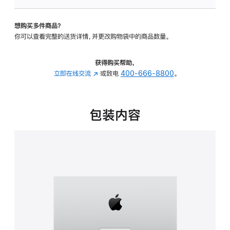
板
-
想购买多件商品？
可
你可以查看完整的送货详情，并更改购物袋中的商品数量。
调
倾
斜
获得购买帮助，
度
立即在线交流
(在
或致电
400-666-8800
。
的
新
支
窗
架
口
包装内容
的
中
分
打
期
开)
付
款
选
项)