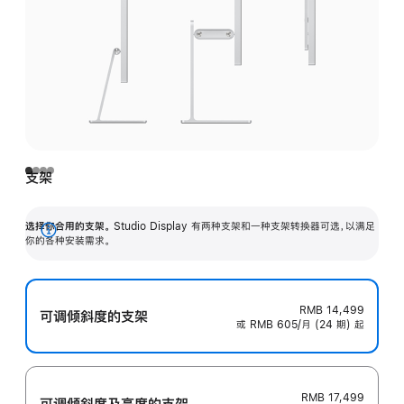
支架
选择你合用的支架。
Studio Display 有两种支架和一种支架转换器可选，以满足
展
你的各种安装需求。
开
RMB 14,499
可调倾斜度的支架
或 RMB 605/月 (24 期) 起
RMB 17,499
可调倾斜度及高‍度的支‍架