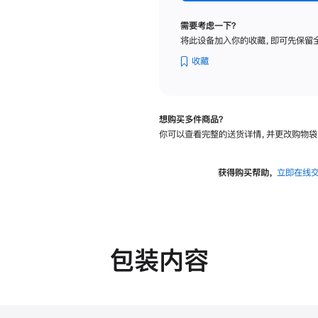
纳
米
需要考虑一下？
纹
将此设备加入你的收藏，即可先保留
理
玻
收藏
璃
面
板
想购买多件商品？
-
你可以查看完整的送货详情，并更改购物袋
可
调
倾
获得购买帮助，
立即在线
斜
度
的
支
架
包装内容
的
分
期
付
款