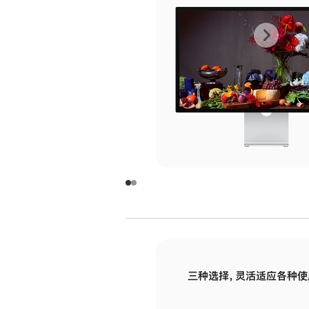
上
下
一
一
张
张
图
图
库
库
图
图
片
片
-
-
玻
玻
璃
璃
三种选择，灵活适应各种使
面
面
板
板