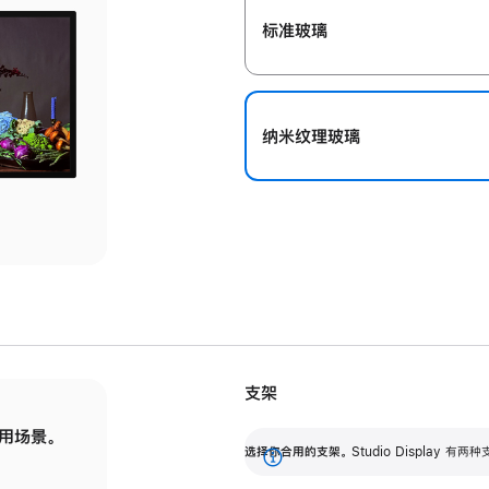
标准玻璃
纳米纹理玻璃
支架
用场景。
标配可调倾斜度的支架，提供 30 度的倾斜度
选
选择你合用的支架。
Studio Display
调节范围。
展