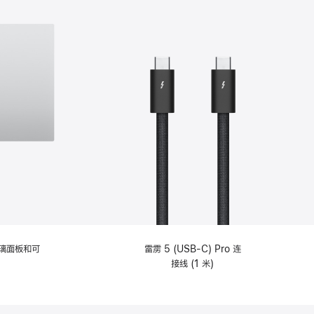
选
项)
理玻璃面板和可
雷雳 5 (USB-C) Pro 连
接线 (1 米)