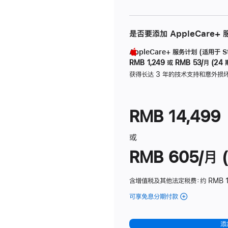
是否要添加 AppleCare+
AppleCare+ 服务计划 (适用于 Stu
RMB 1,249
或
RMB 53/月 (24 
获得长达 3 年的技术支持和意外损
RMB 14,499
或
RMB 605/月 (
含增值税及其他法定税费
：约 RMB 1
可享免息分期付款
(Studio
Display
-
添