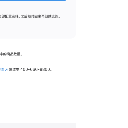
全部配置选择，之后随时回来再继续选购。
中的商品数量。
交流
(在
或致电
400-666-8800。
新
窗
口
中
打
开)