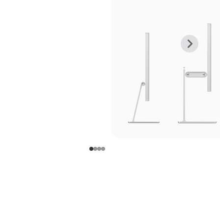
上
下
一
一
张
张
图
图
库
库
图
图
片
片
-
-
支
支
架
架