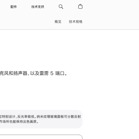
配件
技术支持
概览
技术规格
级麦克风和扬声器，以及雷雳 5 端口。
过特别设计，反光率极低。纳米纹理玻璃面板可分散反射
作场所也能保持出色画质。