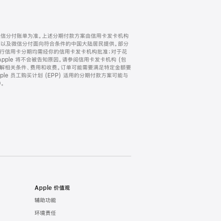
微信分付账单为准。上述分期付款方案由信用卡发卡机构
) 以及微信分付面向符合条件的中国大陆居民提供。部分
家。所有银行信用卡分期均需经你的信用卡发卡机构批准；对于花
ple 将不会被告知原因。请参阅信用卡发卡机构 (包
了解相关条件、费用和收费。订单可能需要满足特定金额要
e 员工购买计划 (EPP) 适用的分期付款方案可能与
。
Apple 价值观
辅助功能
环境责任