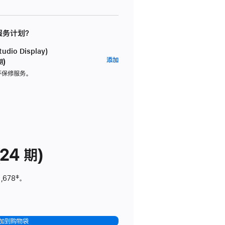
 服务计划？
dio Display)
AppleCare+
添加
期)
服
坏保修服务。
务
计
划
(适
用
于
24 期)
Studio
Display)
,678
脚
‡。
注
加到购物袋