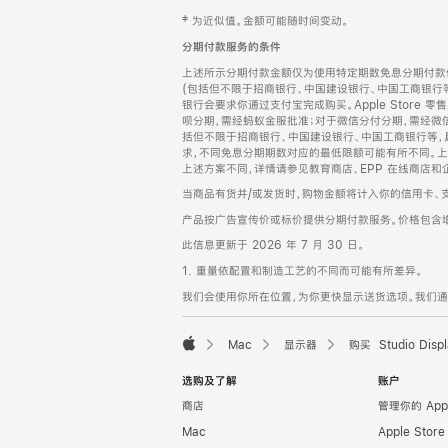
网
脚
‡ 为近似值。金额可能随时间变动。
注
页
分期付款服务的条件
页
上述所示分期付款金额仅为使用特定期数免息分期付款估
脚
(包括但不限于招商银行、中国建设银行、中国工商银行
银行会要求你通过支付宝完成购买。Apple Store 零
呗分期，需经蚂蚁金服批准；对于微信分付分期，需经微信
括但不限于招商银行、中国建设银行、中国工商银行等，
求，不同免息分期期数对应的最低限额可能有所不同。上述分
上述方案不同，详情请参见教育商店、EPP 在线商店和
当商品有货并/或发货时，购物金额将计入你的信用卡、
产品按广告宣传价或标价提供分期付款服务。价格包含
此信息更新于 2026 年 7 月 30 日。
1. 重量依配置和制造工艺的不同而可能有所差异。
我们会使用你所在位置，为你更快显示送货选项。我们通过你
Mac
显示器
购买 Studio Displ
Apple
选购及了解
账户
商店
管理你的 App
Mac
Apple Stor