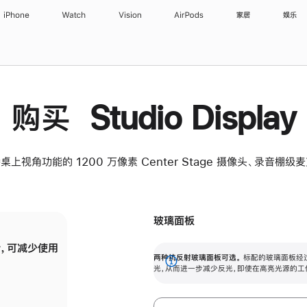
iPhone
Watch
Vision
AirPods
家居
娱乐
购买 Studio Display
桌上视角功能的 1200 万像素 Center Stage 摄像头、录音棚
玻璃面板
，可减少使用
纳米纹理玻璃面板可进一步减少反光，即使在
两种抗反射玻璃面板可选。
标配的玻璃面板经
。
有高亮光源的场所使用，也能保持出色画质。
展
光，从而进一步减少反光，即使在高亮光源的工
开