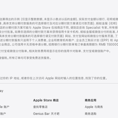
算得出的示例 (仅显示整数数额，未显示小数点以后的金额)，实际支付金额以银行、花呗或
等，具体支持分期付款服务的可选择银行及对应分期付款方案请见付款页面)、蚂蚁金服 (花呗
售店的分期付款方案可能与 Apple Store 在线商店不同，请到店咨询 Specialist 专
分付批准。如果你选择的分期付款方案未获得信用卡发卡机构、蚂蚁金服或微信分付的批准，Ap
具体支持分期付款服务的可选择银行请见付款页面) 网站、支付宝网站和微信分付服务页面，
期付款服务只适用于个人消费者。企业和教育机构客户、企业员工购买计划 (EPP) 和 Appl
企业商店。公司信用卡无资格申请分期。招商银行分期付款单笔订单最高限额为 RMB 150000
支付宝或微信分付账单。相关财务费用将显示在你的信用卡对账单、支付宝或微信账户中。
增值税。所有订单均可享受免费送货服务。
的 IP 地址，或者你在上次访问 Apple 网站时输入的位置信息，找到了你的位置。
ay
Apple Store 商店
商务应用
le 账户
查找零售店
Apple 与商务
e 账户
Genius Bar 天才吧
商务选购