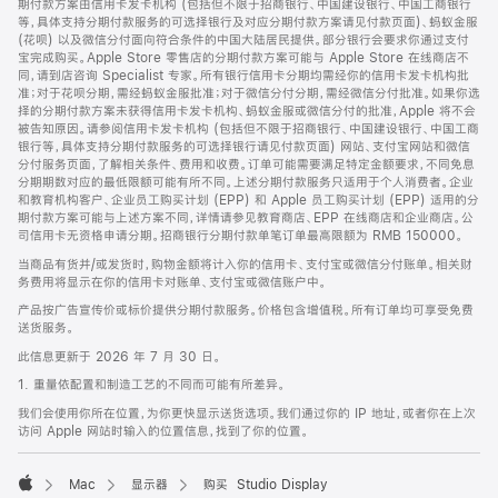
期付款方案由信用卡发卡机构 (包括但不限于招商银行、中国建设银行、中国工商银行
等，具体支持分期付款服务的可选择银行及对应分期付款方案请见付款页面)、蚂蚁金服
(花呗) 以及微信分付面向符合条件的中国大陆居民提供。部分银行会要求你通过支付
宝完成购买。Apple Store 零售店的分期付款方案可能与 Apple Store 在线商店不
同，请到店咨询 Specialist 专家。所有银行信用卡分期均需经你的信用卡发卡机构批
准；对于花呗分期，需经蚂蚁金服批准；对于微信分付分期，需经微信分付批准。如果你选
择的分期付款方案未获得信用卡发卡机构、蚂蚁金服或微信分付的批准，Apple 将不会
被告知原因。请参阅信用卡发卡机构 (包括但不限于招商银行、中国建设银行、中国工商
银行等，具体支持分期付款服务的可选择银行请见付款页面) 网站、支付宝网站和微信
分付服务页面，了解相关条件、费用和收费。订单可能需要满足特定金额要求，不同免息
分期期数对应的最低限额可能有所不同。上述分期付款服务只适用于个人消费者。企业
和教育机构客户、企业员工购买计划 (EPP) 和 Apple 员工购买计划 (EPP) 适用的分
期付款方案可能与上述方案不同，详情请参见教育商店、EPP 在线商店和企业商店。公
司信用卡无资格申请分期。招商银行分期付款单笔订单最高限额为 RMB 150000。
当商品有货并/或发货时，购物金额将计入你的信用卡、支付宝或微信分付账单。相关财
务费用将显示在你的信用卡对账单、支付宝或微信账户中。
产品按广告宣传价或标价提供分期付款服务。价格包含增值税。所有订单均可享受免费
送货服务。
此信息更新于 2026 年 7 月 30 日。
1. 重量依配置和制造工艺的不同而可能有所差异。
我们会使用你所在位置，为你更快显示送货选项。我们通过你的 IP 地址，或者你在上次
访问 Apple 网站时输入的位置信息，找到了你的位置。
Mac
显示器
购买 Studio Display