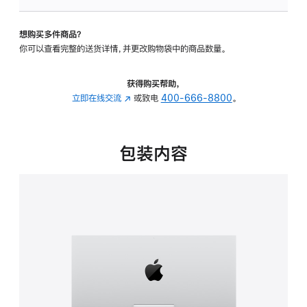
板
-
想购买多件商品？
可
你可以查看完整的送货详情，并更改购物袋中的商品数量。
调
倾
斜
获得购买帮助，
度
立即在线交流
(在
或致电
400-666-8800
。
的
新
支
窗
架
口
包装内容
的
中
分
打
期
开)
付
款
选
项)