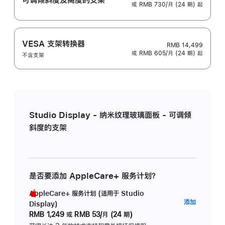
或 RMB 730/月 (24 期) 起
VESA 支架转换器
RMB 14,499
或 RMB 605/月 (24 期) 起
不含支架
Studio Display - 纳米纹理玻璃面板 - 可调倾
斜度的支架
是否要添加 AppleCare+ 服务计划？
AppleCare+ 服务计划 (适用于 Studio
AppleC
添加
Display)
服
RMB 1,249
或
RMB 53/月 (24 期)