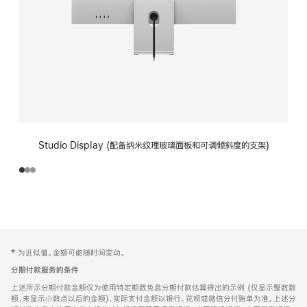
Studio Display (配备纳米纹理玻璃面板和可调倾斜度的支架)
网
脚
‡ 为近似值。金额可能随时间变动。
注
页
分期付款服务的条件
页
上述所示分期付款金额仅为使用特定期数免息分期付款估算得出的示例 (仅显示整数数
脚
额，未显示小数点以后的金额)，实际支付金额以银行、花呗或微信分付账单为准。上述分