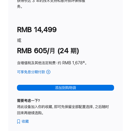
务
获得长达 3 年的技术支持和意外损坏保修服
务。
计
划
(适
RMB 14,499
用
于
或
Studio
RMB 605/月 (24 期)
Display
含增值税及其他法定税费
：约 RMB 1,678
脚
‡。
注
可享免息分期付款
(Studio
Display
-
添加到购物袋
纳
米
需要考虑一下？
纹
将此设备加入你的收藏，即可先保留全部配置选择，之后随时
理
回来再继续选购。
玻
璃
收藏
面