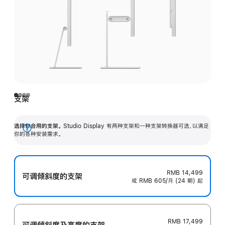
支架
选择你合用的支架。
Studio Display 有两种支架和一种支架转换器可选，以满足
展
你的各种安装需求。
开
RMB 14,499
可调倾斜度的支架
或 RMB 605/月 (24 期) 起
RMB 17,499
可调倾斜度及高‍度的支‍架