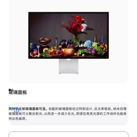
玻璃面板
两种抗反射玻璃面板可选。
标配的玻璃面板经过特别设计，反光率极低。纳米纹理
展
玻璃面板可分散反射光，从而进一步减少反光，即使在高亮光源的工作场所也能保
持出色画质。
开