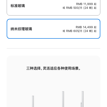
RMB 11,999
起
标准玻璃
或 RMB 500/月 (24 期) 起
RMB 14,499
起
纳米纹理玻璃
或 RMB 605/月 (24 期) 起
三种选择，灵活适应各种使用场景。
标