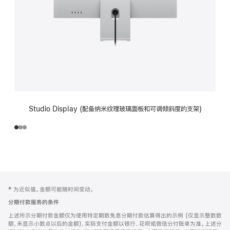
Studio Display (配备纳米纹理玻璃面板和可调倾斜度的支架)
网
脚
‡ 为近似值。金额可能随时间变动。
注
页
分期付款服务的条件
页
上述所示分期付款金额仅为使用特定期数免息分期付款估算得出的示例 (仅显示整数数
脚
额，未显示小数点以后的金额)，实际支付金额以银行、花呗或微信分付账单为准。上述分