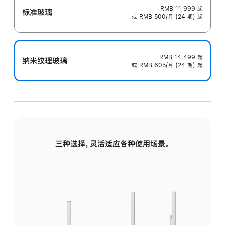
RMB 11,999
起
标准玻璃
或 RMB 500/月 (24 期) 起
RMB 14,499
起
纳米纹理玻璃
或 RMB 605/月 (24 期) 起
三种选择，灵活适应各种使用场景。
标