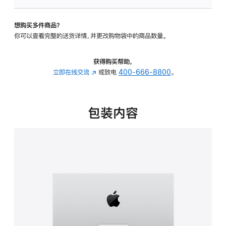
板
-
想购买多件商品？
可
你可以查看完整的送货详情，并更改购物袋中的商品数量。
调
倾
斜
获得购买帮助，
度
立即在线交流
(在
或致电
400-666-8800
。
的
新
支
窗
架
口
包装内容
的
中
分
打
期
开)
付
款
选
项)