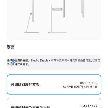
支架
选择你合用的支架。
Studio Display 有两种支架和一种支架转换器可选，以满足
展
你的各种安装需求。
开
RMB 14,499
可调倾斜度的支架
或 RMB 605/月 (24 期) 起
RMB 17,499
可调倾斜度及高‍度的支‍架