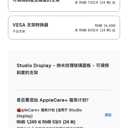
或 RMB 730/月 (24 期) 起
VESA 支架转换器
RMB 14,499
或 RMB 605/月 (24 期) 起
不含支架
Studio Display - 纳米纹理玻璃面板 - 可调倾
斜度的支架
是否要添加 AppleCare+ 服务计划？
AppleCare+ 服务计划 (适用于 Studio
AppleC
添加
Display)
服
RMB 1,249
或
RMB 53/月 (24 期)