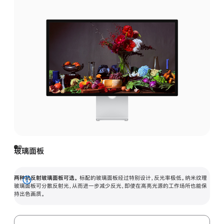
玻璃面板
两种抗反射玻璃面板可选。
标配的玻璃面板经过特别设计，反光率极低。纳米纹理
展
玻璃面板可分散反射光，从而进一步减少反光，即使在高亮光源的工作场所也能保
持出色画质。
开