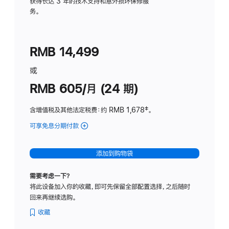
务
获得长达 3 年的技术支持和意外损坏保修服
务。
计
划
(适
RMB 14,499
用
于
或
Studio
RMB 605/月 (24 期)
Display
含增值税及其他法定税费
：约 RMB 1,678
脚
‡。
注
可享免息分期付款
(Studio
Display
-
添加到购物袋
纳
米
需要考虑一下？
纹
将此设备加入你的收藏，即可先保留全部配置选择，之后随时
理
回来再继续选购。
玻
璃
收藏
面