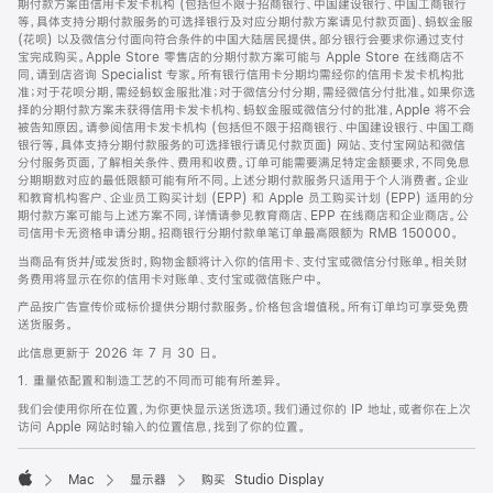
期付款方案由信用卡发卡机构 (包括但不限于招商银行、中国建设银行、中国工商银行
等，具体支持分期付款服务的可选择银行及对应分期付款方案请见付款页面)、蚂蚁金服
(花呗) 以及微信分付面向符合条件的中国大陆居民提供。部分银行会要求你通过支付
宝完成购买。Apple Store 零售店的分期付款方案可能与 Apple Store 在线商店不
同，请到店咨询 Specialist 专家。所有银行信用卡分期均需经你的信用卡发卡机构批
准；对于花呗分期，需经蚂蚁金服批准；对于微信分付分期，需经微信分付批准。如果你选
择的分期付款方案未获得信用卡发卡机构、蚂蚁金服或微信分付的批准，Apple 将不会
被告知原因。请参阅信用卡发卡机构 (包括但不限于招商银行、中国建设银行、中国工商
银行等，具体支持分期付款服务的可选择银行请见付款页面) 网站、支付宝网站和微信
分付服务页面，了解相关条件、费用和收费。订单可能需要满足特定金额要求，不同免息
分期期数对应的最低限额可能有所不同。上述分期付款服务只适用于个人消费者。企业
和教育机构客户、企业员工购买计划 (EPP) 和 Apple 员工购买计划 (EPP) 适用的分
期付款方案可能与上述方案不同，详情请参见教育商店、EPP 在线商店和企业商店。公
司信用卡无资格申请分期。招商银行分期付款单笔订单最高限额为 RMB 150000。
当商品有货并/或发货时，购物金额将计入你的信用卡、支付宝或微信分付账单。相关财
务费用将显示在你的信用卡对账单、支付宝或微信账户中。
产品按广告宣传价或标价提供分期付款服务。价格包含增值税。所有订单均可享受免费
送货服务。
此信息更新于 2026 年 7 月 30 日。
1. 重量依配置和制造工艺的不同而可能有所差异。
我们会使用你所在位置，为你更快显示送货选项。我们通过你的 IP 地址，或者你在上次
访问 Apple 网站时输入的位置信息，找到了你的位置。
Mac
显示器
购买 Studio Display